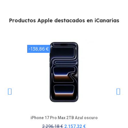
Productos Apple destacados en iCanarias
-138,86 €
-
Vista rápida
iPhone 17 Pro Max 2TB Azul oscuro
2.296,18 €
2.157,32 €