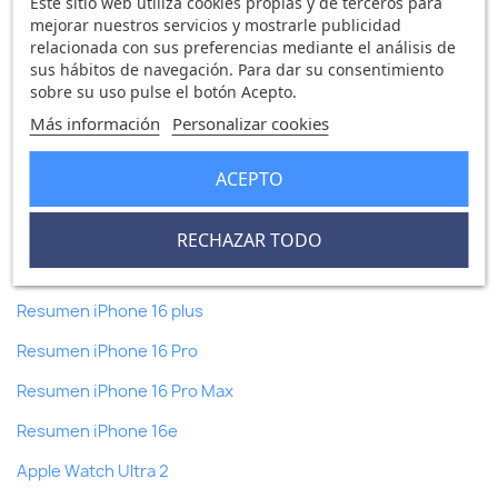
Este sitio web utiliza cookies propias y de terceros para
mejorar nuestros servicios y mostrarle publicidad
Formas de pago
relacionada con sus preferencias mediante el análisis de
sus hábitos de navegación. Para dar su consentimiento
iPad Pro
sobre su uso pulse el botón Acepto.
Resumen iPad
Más información
Personalizar cookies
Nuevo iPad Mini
ACEPTO
Nuevo iPhone 15
Resumen iPhone 15 Plus
RECHAZAR TODO
Resumen iPhone 16
Resumen iPhone 16 plus
Resumen iPhone 16 Pro
Resumen iPhone 16 Pro Max
Resumen iPhone 16e
Apple Watch Ultra 2