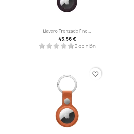
Llavero Trenzado Fino...
45,56 €
0 opinión
favorite_border