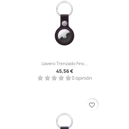
Llavero Trenzado Fino...
45,56 €
0 opinión
favorite_border