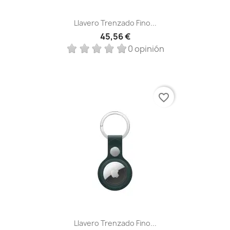
Llavero Trenzado Fino...
45,56 €
0 opinión
favorite_border
Llavero Trenzado Fino...