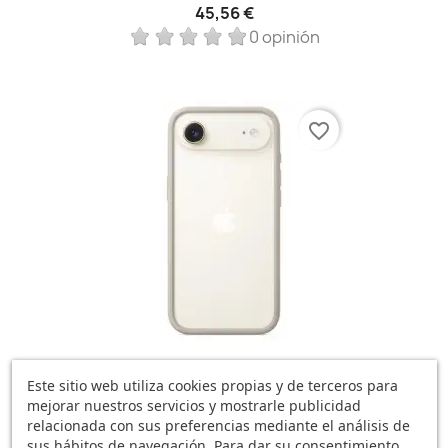
45,56 €
0 opinión
favorite_border
Funda Bumper IPhone Air Canela
Este sitio web utiliza cookies propias y de terceros para
41,86 €
mejorar nuestros servicios y mostrarle publicidad
0 opinión
relacionada con sus preferencias mediante el análisis de
sus hábitos de navegación. Para dar su consentimiento