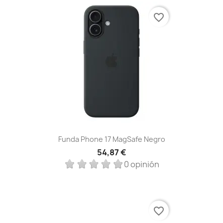
favorite_border
Funda Phone 17 MagSafe Negro
54,87 €
0 opinión
favorite_border