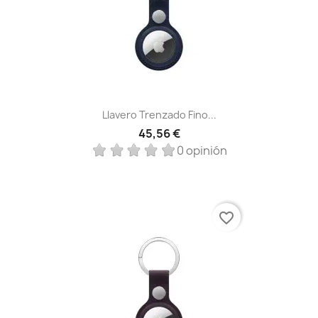
Llavero Trenzado Fino...
45,56 €
0 opinión
favorite_border