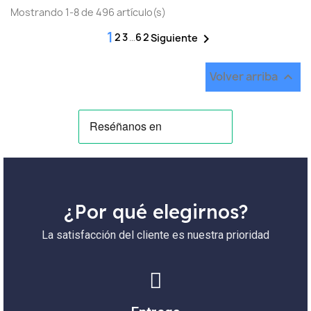
Mostrando 1-8 de 496 artículo(s)
1
2
3
…
62

Siguiente
Volver arriba

¿Por qué elegirnos?
La satisfacción del cliente es nuestra prioridad