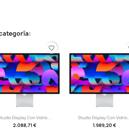
categoría:
favorite_border
fa
Vista rápida
Vista rápida


Studio Display Con Vidrio...
Studio Display Con Vidrio..
2.088,71 €
1.989,20 €