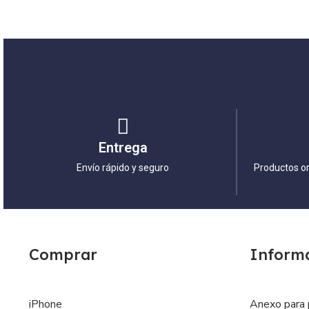
Entrega
Envío rápido y seguro
Productos or
Comprar
Inform
iPhone
Anexo para 