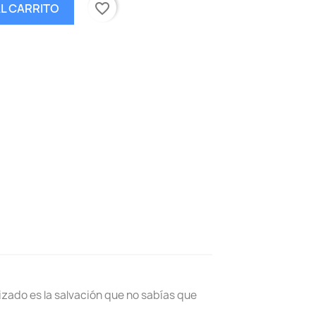
favorite_border
AL CARRITO
izado es la salvación que no sabías que