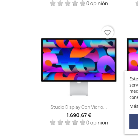
0 opinión
favorite_border
Este
serv
medi
cons
Vista rápida

Más
Studio Display Con Vidrio...
1.690,67 €
0 opinión