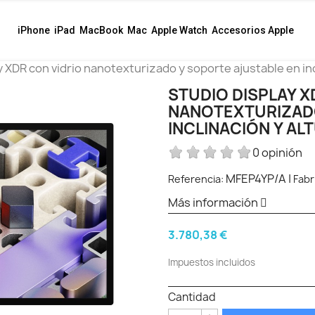
iPhone
iPad
MacBook
Mac
Apple Watch
Accesorios Apple
y XDR con vidrio nanotexturizado y soporte ajustable en inc
STUDIO DISPLAY X
NANOTEXTURIZADO
INCLINACIÓN Y AL
0 opinión
MFEP4YP/A
|
Referencia:
Fabr
Más información
3.780,38 €
Impuestos incluidos
Cantidad