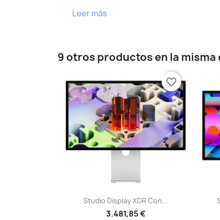
Leer más
9 otros productos en la misma 
favorite_border
Vista rápida

Studio Display XDR Con...
3.481,85 €