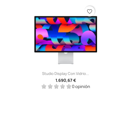
favorite_border
Vista rápida

Studio Display Con Vidrio...
1.690,67 €
0 opinión