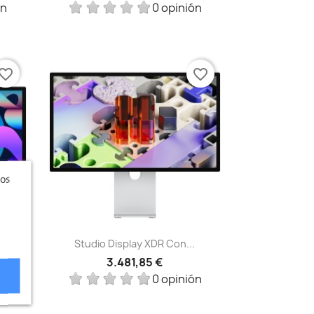
ón
0 opinión
vorite_border
favorite_border
ros
Vista rápida

.
Studio Display XDR Con...
3.481,85 €
ón
0 opinión