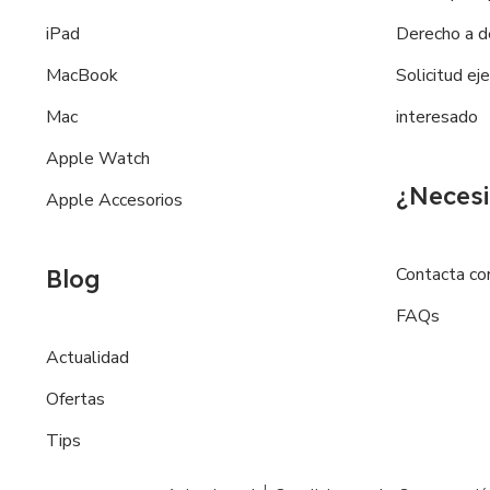
iPad
Derecho a d
MacBook
Solicitud ej
Mac
interesado
Apple Watch
¿Necesi
Apple Accesorios
Contacta co
Blog
FAQs
Actualidad
Ofertas
Tips