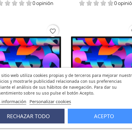
0 opinión
0 opini
favorite_border
fa
 sitio web utiliza cookies propias y de terceros para mejorar nuest
icios y mostrarle publicidad relacionada con sus preferencias
ante el análisis de sus hábitos de navegación. Para dar su
entimiento sobre su uso pulse el botón Acepto.
Vista rápida
Vista rápida


 información
Personalizar cookies
Studio Display Con Vidrio...
Studio Display Con Vidrio..
1.989,20 €
2.387,24 €
RECHAZAR TODO
ACEPTO
0 opinión
0 opini