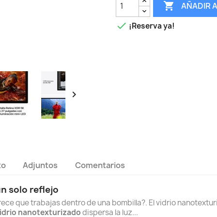

AÑADIR 

¡Reserva ya!

to
Adjuntos
Comentarios
un solo reflejo
rece que trabajas dentro de una bombilla?. El vidrio nanotextur
vidrio nanotexturizado
dispersa la luz...