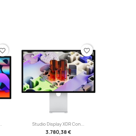
vorite_border
favorite_border
Vista rápida

.
Studio Display XDR Con...
3.780,38 €