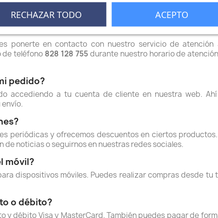
ecimiento comercial, somos 100% e-commerce.
RECHAZAR TODO
ACEPTO
icio de atención al cliente?
s ponerte en contacto con nuestro servicio de atención al
o de teléfono
828 128 755
durante nuestro horario de atención,
mi pedido?
o accediendo a tu cuenta de cliente en nuestra web. Ahí 
 envío.
nes?
s periódicas y ofrecemos descuentos en ciertos productos. Pa
 de noticias o seguirnos en nuestras redes sociales.
l móvil?
para dispositivos móviles. Puedes realizar compras desde tu t
to o débito?
to y débito Visa y MasterCard. También puedes pagar de form