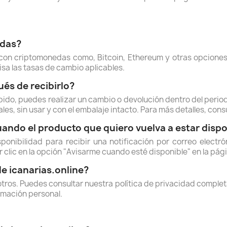
edas?
n criptomonedas como, Bitcoin, Ethereum y otras opciones 
isa las tasas de cambio aplicables.
és de recibirlo?
bido, puedes realizar un cambio o devolución dentro del period
es, sin usar y con el embalaje intacto. Para más detalles, con
uando el producto que quiero vuelva a estar disp
isponibilidad para recibir una notificación por correo elec
 clic en la opción "Avisarme cuando esté disponible" en la pág
de icanarias.online?
tros. Puedes consultar nuestra política de privacidad complet
rmación personal.