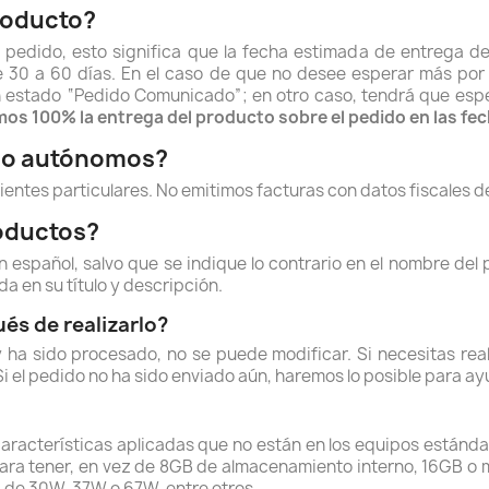
roducto?
pedido, esto significa que la fecha estimada de entrega de
re 30 a 60 días. En el caso de que no desee esperar más po
estado “Pedido Comunicado”; en otro caso, tendrá que espera
os 100% la entrega del producto sobre el pedido en las fec
s o autónomos?
lientes particulares. No emitimos facturas con datos fiscales
roductos?
español, salvo que se indique lo contrario en el nombre del 
a en su título y descripción.
és de realizarlo?
 ha sido procesado, no se puede modificar. Si necesitas real
. Si el pedido no ha sido enviado aún, haremos lo posible para a
aracterísticas aplicadas que no están en los equipos estánda
ara tener, en vez de 8GB de almacenamiento interno, 16GB o
: de 30W, 37W o 67W, entre otros.