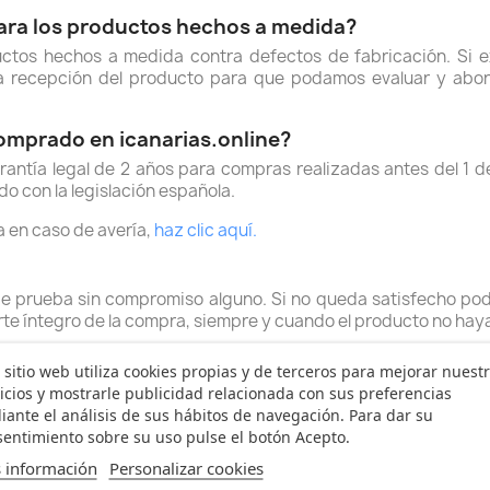
para los productos hechos a medida?
uctos hechos a medida contra defectos de fabricación. Si 
a recepción del producto para que podamos evaluar y abor
comprado en icanarias.online?
rantía legal de 2 años para compras realizadas antes del 1 d
o con la legislación española.
a en caso de avería,
haz clic aquí.
de prueba sin compromiso alguno. Si no queda satisfecho po
te íntegro de la compra, siempre y cuando el producto no haya 
ompra?
 sitio web utiliza cookies propias y de terceros para mejorar nuest
historial de pedidos" de su cuenta de cliente.
icios y mostrarle publicidad relacionada con sus preferencias
ante el análisis de sus hábitos de navegación. Para dar su
tidas son únicamente dirigidas a particulares. Si ha p
entimiento sobre su uso pulse el botón Acepto.
 información
Personalizar cookies