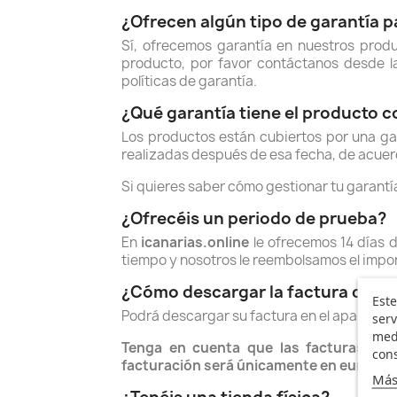
¿Ofrecen algún tipo de garantía 
Sí, ofrecemos garantía en nuestros prod
producto, por favor contáctanos desde l
políticas de garantía.
¿Qué garantía tiene el producto 
Los productos están cubiertos por una ga
realizadas después de esa fecha, de acuerd
Si quieres saber cómo gestionar tu garantí
¿Ofrecéis un periodo de prueba?
En
icanarias.online
le ofrecemos 14 días 
tiempo y nosotros le reembolsamos el impor
¿Cómo descargar la factura de c
Este
Podrá descargar su factura en el apartado "
serv
medi
Tenga en cuenta que las facturas emi
cons
facturación será únicamente en euros.
Más