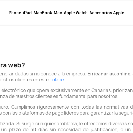
iPhone
iPad
MacBook
Mac
Apple Watch
Accesorios Apple
tra web?
nerar dudas si no conoce a la empresa. En
icanarias.online
,
uestros clientes en este
enlace
.
lectrónico que opera exclusivamente en Canarias, priorizand
anza de nuestros clientes es fundamental para nosotros.
uro. Cumplimos rigurosamente con todas las normativas 
con las plataformas de pago líderes para garantizar la segur
izada. Si surge cualquier problema, le ofrecemos diversas so
 un plazo de 30 días sin necesidad de justificación, o un