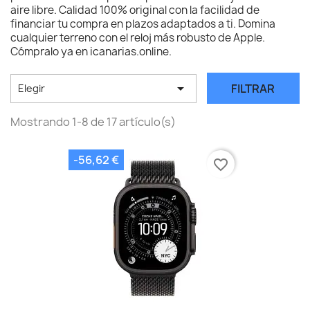
aire libre. Calidad 100% original con la facilidad de
financiar tu compra en plazos adaptados a ti. Domina
cualquier terreno con el reloj más robusto de Apple.
Cómpralo ya en icanarias.online.

FILTRAR
Elegir
Mostrando 1-8 de 17 artículo(s)
-56,62 €
favorite_border