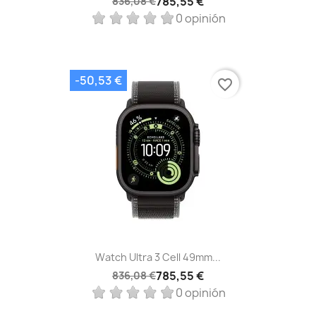
785,55 €
836,08 €
0 opinión
-50,53 €
favorite_border
Watch Ultra 3 Cell 49mm...
785,55 €
836,08 €
0 opinión