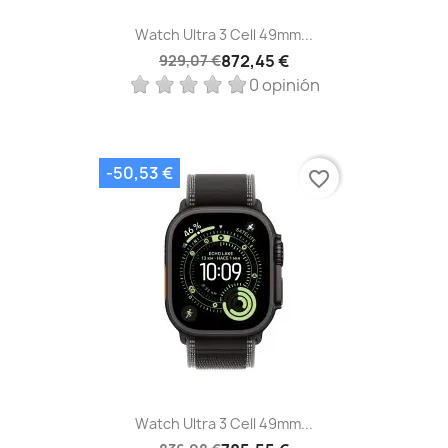
Watch Ultra 3 Cell 49mm...
872,45 €
929,07 €
0 opinión
-50,53 €
favorite_border
Watch Ultra 3 Cell 49mm...