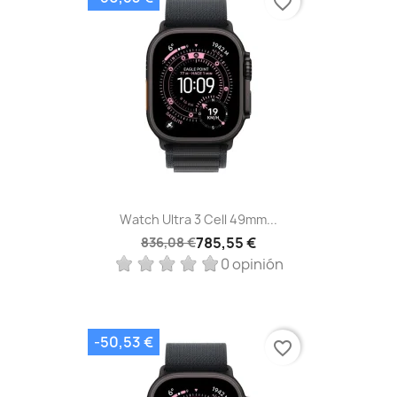
favorite_border
Watch Ultra 3 Cell 49mm...
785,55 €
836,08 €
0 opinión
-50,53 €
favorite_border