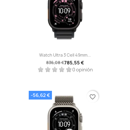
Watch Ultra 3 Cell 49mm...
785,55 €
836,08 €
0 opinión
-56,62 €
favorite_border