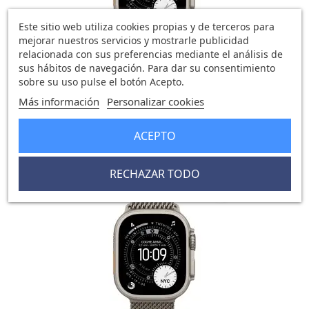
Este sitio web utiliza cookies propias y de terceros para
mejorar nuestros servicios y mostrarle publicidad
relacionada con sus preferencias mediante el análisis de
sus hábitos de navegación. Para dar su consentimiento
sobre su uso pulse el botón Acepto.
Watch Ultra 3 Cell 49mm...
Más información
Personalizar cookies
872,45 €
929,07 €
0 opinión
ACEPTO
RECHAZAR TODO
-56,62 €
favorite_border