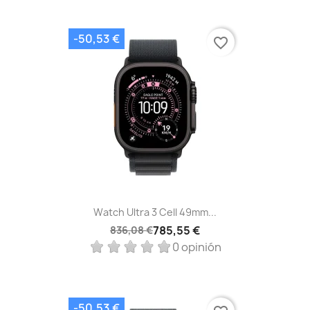
-50,53 €
favorite_border
Watch Ultra 3 Cell 49mm...
785,55 €
836,08 €
0 opinión
-50,53 €