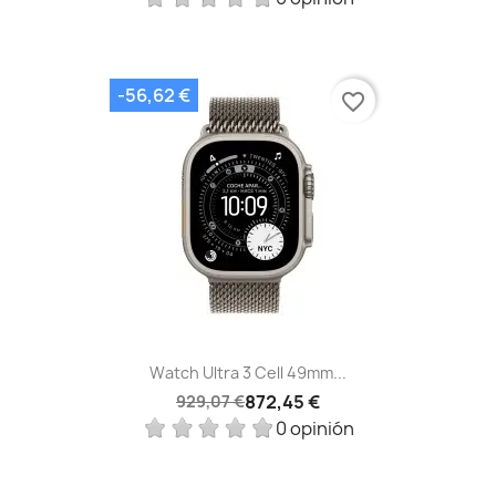
-56,62 €
favorite_border
Watch Ultra 3 Cell 49mm...
872,45 €
929,07 €
0 opinión