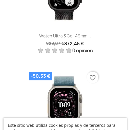
Watch Ultra 3 Cell 49mm...
872,45 €
929,07 €
0 opinión
-50,53 €
favorite_border
Este sitio web utiliza cookies propias y de terceros para