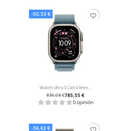
-50,53 €
favorite_border
Watch Ultra 3 Cell 49mm...
785,55 €
836,08 €
0 opinión
-56,62 €
favorite_border