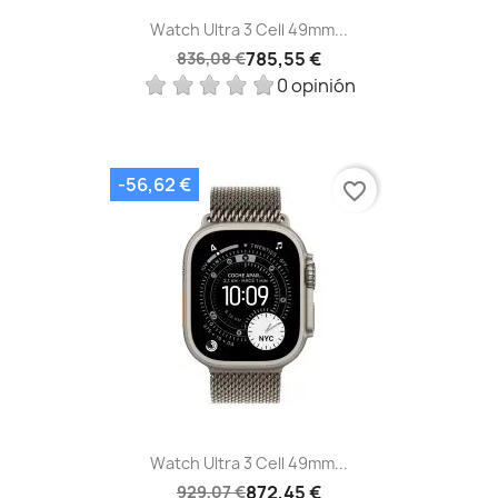
Watch Ultra 3 Cell 49mm...
785,55 €
836,08 €
0 opinión
-56,62 €
favorite_border
Watch Ultra 3 Cell 49mm...
872,45 €
929,07 €