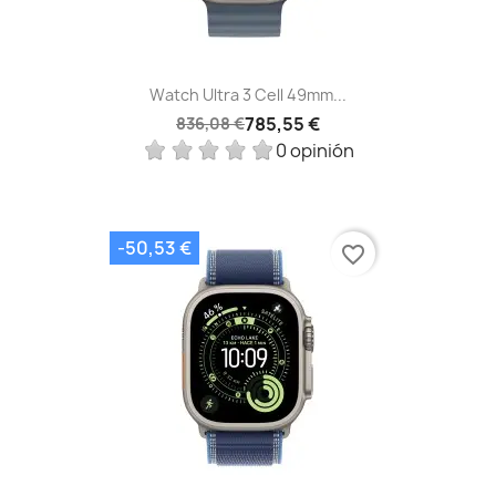
Watch Ultra 3 Cell 49mm...
785,55 €
836,08 €
0 opinión
-50,53 €
favorite_border