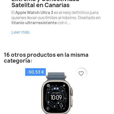
Satelital en Canarias
El
Apple Watch Ultra 3
es el reloj definitivo para
quienes llevan sus límites al máximo. Diseñado en
titanio ultrarresistente
con c...
Leer más
16 otros productos en la misma
categoría:
-50,53 €
favorite_border