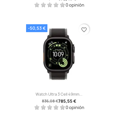
0 opinión
-50,53 €
favorite_border
Watch Ultra 3 Cell 49mm...
785,55 €
836,08 €
0 opinión