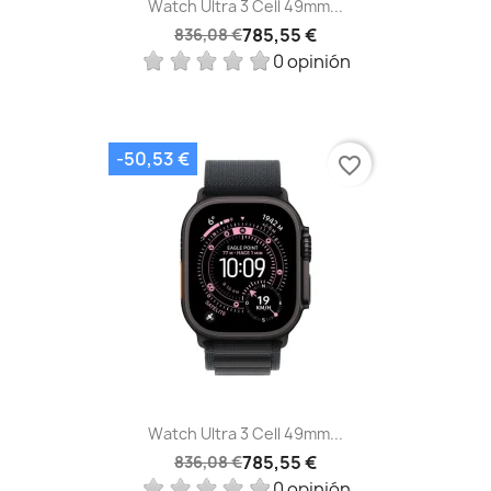
Watch Ultra 3 Cell 49mm...
785,55 €
836,08 €
0 opinión
-50,53 €
favorite_border
Watch Ultra 3 Cell 49mm...
785,55 €
836,08 €
0 opinión