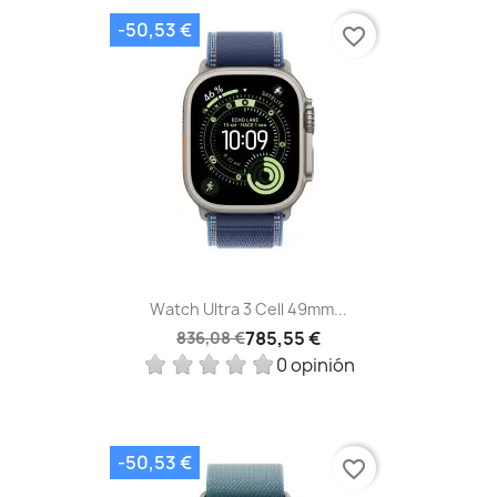
-50,53 €
favorite_border
Watch Ultra 3 Cell 49mm...
785,55 €
836,08 €
0 opinión
-50,53 €
favorite_border