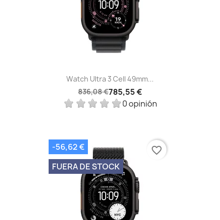
Watch Ultra 3 Cell 49mm...
785,55 €
836,08 €
0 opinión
-56,62 €
favorite_border
FUERA DE STOCK