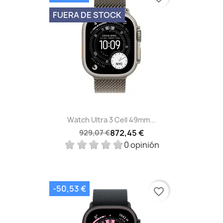
FUERA DE STOCK
Watch Ultra 3 Cell 49mm...
872,45 €
929,07 €
0 opinión
-50,53 €
favorite_border