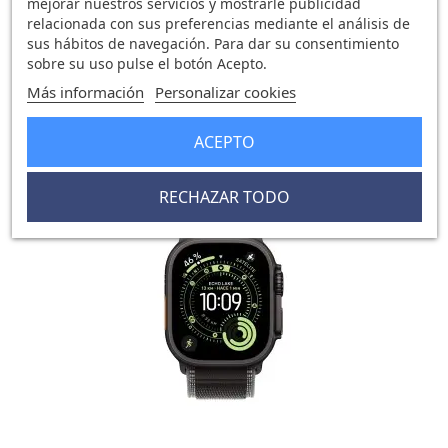
mejorar nuestros servicios y mostrarle publicidad
relacionada con sus preferencias mediante el análisis de
sus hábitos de navegación. Para dar su consentimiento
sobre su uso pulse el botón Acepto.
Watch Ultra 3 Cell 49mm...
785,55 €
836,08 €
Más información
Personalizar cookies
0 opinión
ACEPTO
RECHAZAR TODO
-50,53 €
favorite_border