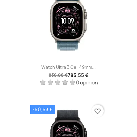
Watch Ultra 3 Cell 49mm...
785,55 €
836,08 €
0 opinión
-50,53 €
favorite_border