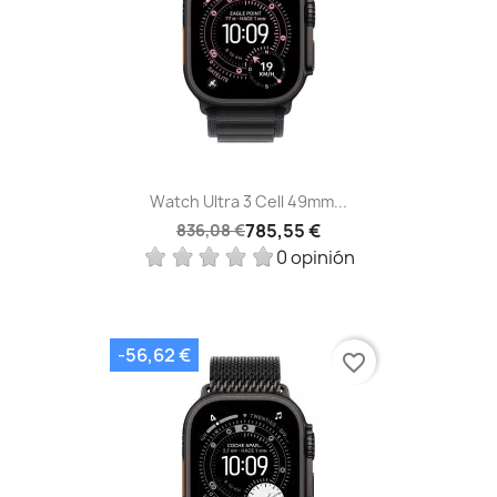
Watch Ultra 3 Cell 49mm...
785,55 €
836,08 €
0 opinión
-56,62 €
favorite_border