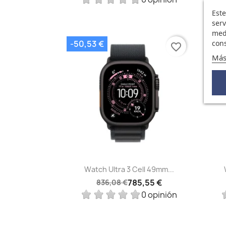
Este
serv
medi
cons
-50,53 €
-56
favorite_border
Más
Vista rápida

Watch Ultra 3 Cell 49mm...
785,55 €
836,08 €
0 opinión