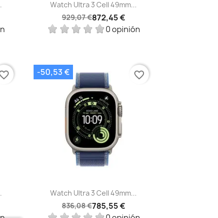
Vista rápida

.
Watch Ultra 3 Cell 49mm...
872,45 €
929,07 €
ón
0 opinión
-50,53 €
vorite_border
favorite_border
Vista rápida

.
Watch Ultra 3 Cell 49mm...
785,55 €
836,08 €
ón
0 opinión