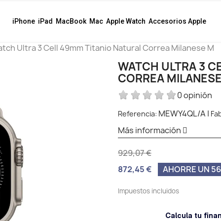
iPhone
iPad
MacBook
Mac
Apple Watch
Accesorios Apple
tch Ultra 3 Cell 49mm Titanio Natural Correa Milanese M
WATCH ULTRA 3 CE
CORREA MILANESE
0 opinión
MEWY4QL/A
|
Referencia:
Fab
Más información
929,07 €
872,45 €
AHORRE UN 56
Impuestos incluidos