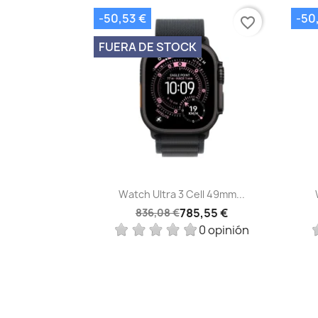
-50,53 €
-50
favorite_border
FUERA DE STOCK
Vista rápida

Watch Ultra 3 Cell 49mm...
785,55 €
836,08 €
0 opinión