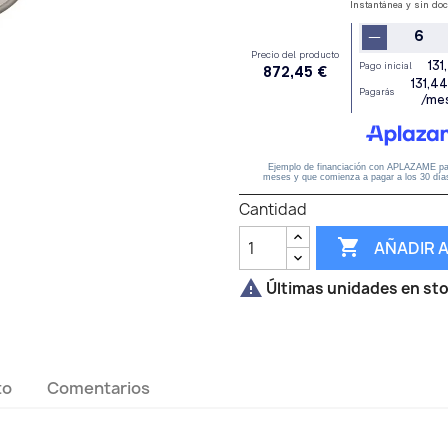
Cantidad

AÑADIR 

Últimas unidades en st
to
Comentarios