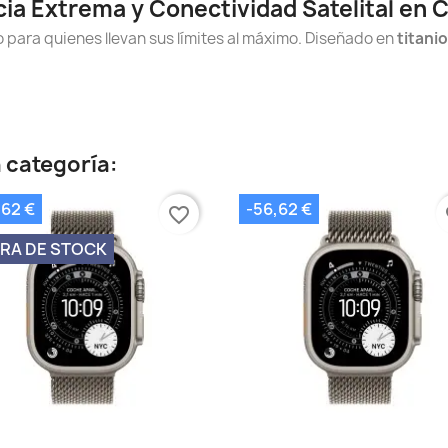
cia Extrema y Conectividad Satelital en 
ivo para quienes llevan sus límites al máximo. Diseñado en
titani
 categoría:
,62 €
-56,62 €
favorite_border
fa
RA DE STOCK