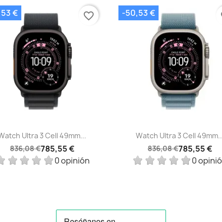
,53 €
-50,53 €
favorite_border
fa
Vista rápida
Vista rápida


Watch Ultra 3 Cell 49mm...
Watch Ultra 3 Cell 49mm..
785,55 €
785,55 €
836,08 €
836,08 €
0 opinión
0 opini