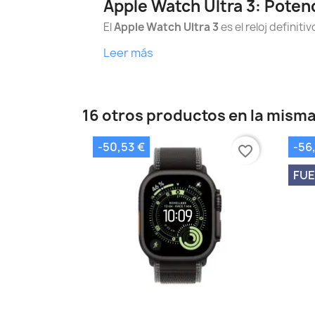
Apple Watch Ultra 3: Poten
El
Apple Watch Ultra 3
es el reloj definit
Leer más
16 otros productos en la misma
-50,53 €
-56
favorite_border
FUE