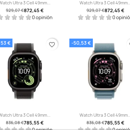
Vista rápida
Vista rápida


Watch Ultra 3 Cell 49mm...
Watch Ultra 3 Cell 49mm..
872,45 €
872,45 €
929,07 €
929,07 €
0 opinión
0 opini
,53 €
-50,53 €
favorite_border
fa
Vista rápida
Vista rápida


Watch Ultra 3 Cell 49mm...
Watch Ultra 3 Cell 49mm..
785,55 €
785,55 €
836,08 €
836,08 €
0 opinión
0 opini