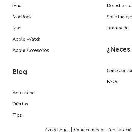
iPad
Derecho a d
MacBook
Solicitud ej
Mac
interesado
Apple Watch
¿Necesi
Apple Accesorios
Contacta co
Blog
FAQs
Actualidad
Ofertas
Tips
Aviso Legal
Condiciones de Contrataci