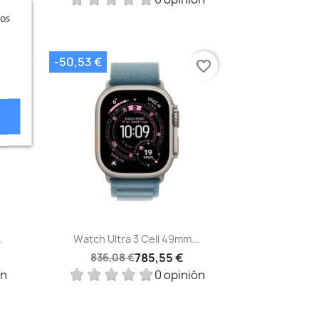
ros
-50,53 €
vorite_border
favorite_border
Vista rápida

.
Watch Ultra 3 Cell 49mm...
785,55 €
836,08 €
ón
0 opinión