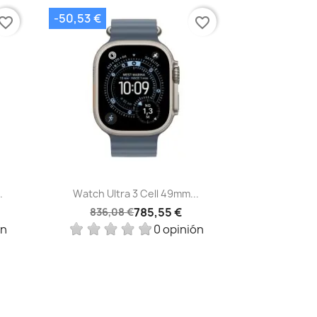
-50,53 €
vorite_border
favorite_border
Vista rápida

.
Watch Ultra 3 Cell 49mm...
785,55 €
836,08 €
ón
0 opinión