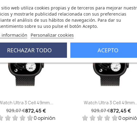
 sitio web utiliza cookies propias y de terceros para mejorar nuest
icios y mostrarle publicidad relacionada con sus preferencias
ante el análisis de sus hábitos de navegación. Para dar su
entimiento sobre su uso pulse el botón Acepto.
,62 €
-56,62 €
favorite_border
fa
 información
Personalizar cookies
FUERA DE STOCK
RECHAZAR TODO
ACEPTO
Vista rápida
Vista rápida


Watch Ultra 3 Cell 49mm...
Watch Ultra 3 Cell 49mm..
872,45 €
872,45 €
929,07 €
929,07 €
0 opinión
0 opini