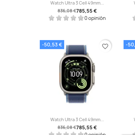
Vista rápida

Watch Ultra 3 Cell 49mm...
785,55 €
836,08 €
0 opinión
-50,53 €
-50
favorite_border
Vista rápida

Watch Ultra 3 Cell 49mm...
785,55 €
836,08 €
0 opinión