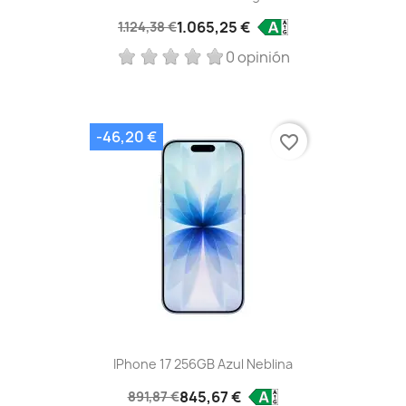
1.065,25 €
1.124,38 €
0 opinión
-46,20 €
favorite_border
IPhone 17 256GB Azul Neblina
845,67 €
891,87 €