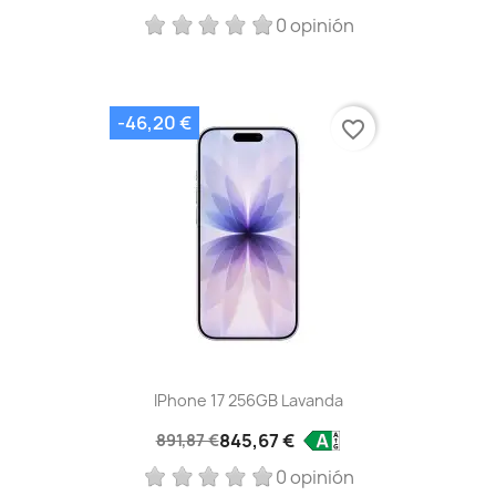
0 opinión
-46,20 €
favorite_border
IPhone 17 256GB Lavanda
845,67 €
891,87 €
0 opinión