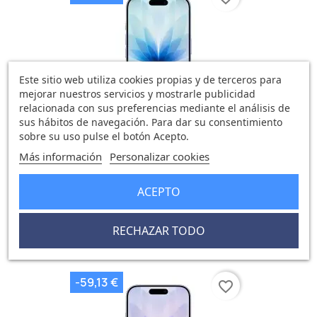
Este sitio web utiliza cookies propias y de terceros para
mejorar nuestros servicios y mostrarle publicidad
relacionada con sus preferencias mediante el análisis de
sus hábitos de navegación. Para dar su consentimiento
sobre su uso pulse el botón Acepto.
Más información
Personalizar cookies
IPhone 17 512GB Azul Neblina
ACEPTO
1.065,25 €
1.124,38 €
0 opinión
RECHAZAR TODO
-59,13 €
favorite_border