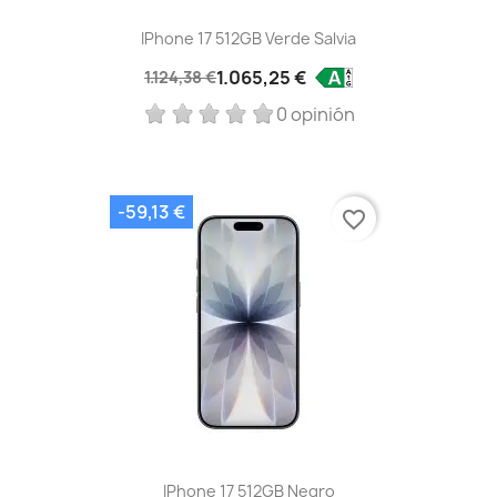
IPhone 17 512GB Verde Salvia
1.065,25 €
1.124,38 €
0 opinión
-59,13 €
favorite_border
IPhone 17 512GB Negro