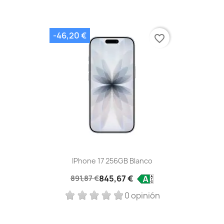
-46,20 €
favorite_border
IPhone 17 256GB Blanco
845,67 €
891,87 €
0 opinión