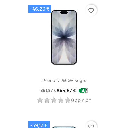
-46,20 €
favorite_border
IPhone 17 256GB Negro
845,67 €
891,87 €
0 opinión
-59,13 €
favorite_border