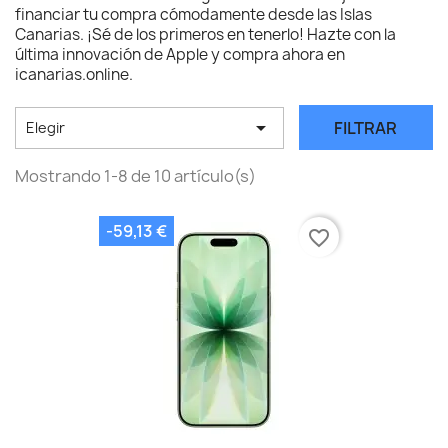
financiar tu compra cómodamente desde las Islas
Canarias. ¡Sé de los primeros en tenerlo! Hazte con la
última innovación de Apple y compra ahora en
icanarias.online.

FILTRAR
Elegir
Mostrando 1-8 de 10 artículo(s)
-59,13 €
favorite_border