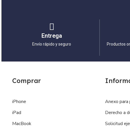
Entrega
Envío rápido y seguro
Productos or
Comprar
Inform
iPhone
Anexo para 
iPad
Derecho a d
MacBook
Solicitud ej