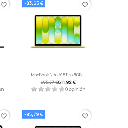
-83,65 €
favorite_border
favorite_border
Vista rápida

..
MacBook Neo A18 Pro 8GB...
611,92 €
695,57 €
ón
0 opinión
-95,79 €
favorite_border
favorite_border