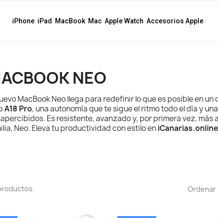
iPhone
iPad
MacBook
Mac
Apple Watch
Accesorios Apple
ACBOOK NEO
nuevo MacBook Neo llega para redefinir lo que es posible en un 
ip
A18 Pro
, una autonomía que te sigue el ritmo todo el día y u
apercibidos.
Es resistente, avanzado y, por primera vez, más 
ilia, Neo. Eleva tu productividad con estilo en
iCanarias.online
productos.
Ordenar 