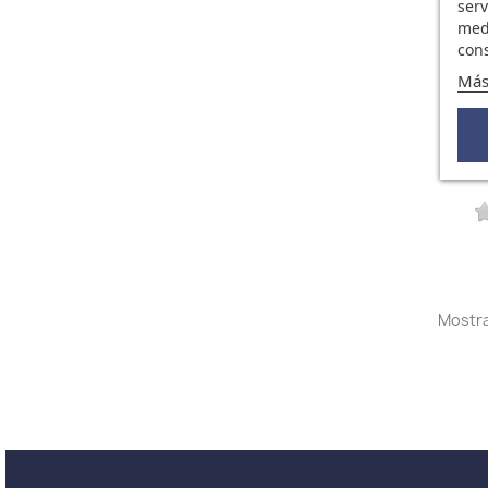
serv
medi
cons
Más
M
Mostra