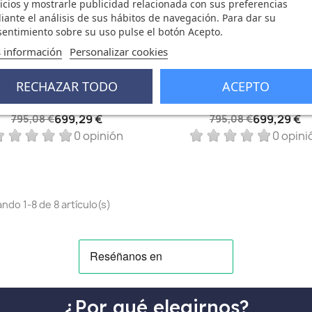
icios y mostrarle publicidad relacionada con sus preferencias
ante el análisis de sus hábitos de navegación. Para dar su
entimiento sobre su uso pulse el botón Acepto.
 información
Personalizar cookies
RECHAZAR TODO
ACEPTO
Vista rápida
Vista rápida


acBook Neo A18 Pro 8GB...
MacBook Neo A18 Pro 8GB.
699,29 €
699,29 €
795,08 €
795,08 €
0 opinión
0 opini
ndo 1-8 de 8 artículo(s)
¿Por qué elegirnos?