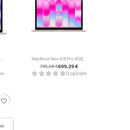
Vista rápida

..
MacBook Neo A18 Pro 8GB...
699,29 €
795,08 €
ón
0 opinión
favorite_border
ros