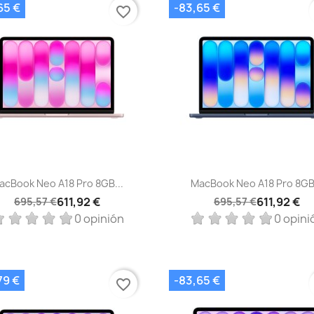
65 €
-83,65 €
favorite_border
Vista rápida
Vista rápida


acBook Neo A18 Pro 8GB...
MacBook Neo A18 Pro 8GB.
611,92 €
611,92 €
695,57 €
695,57 €
0 opinión
0 opini
79 €
-83,65 €
favorite_border