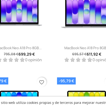
Vista rápida
Vista rápida


acBook Neo A18 Pro 8GB...
MacBook Neo A18 Pro 8GB.
699,29 €
611,92 €
795,08 €
695,57 €
0 opinión
0 opini
79 €
-95,79 €
favorite_border
 sitio web utiliza cookies propias y de terceros para mejorar nuest