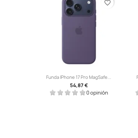
favorite_border
Vista rápida

Funda IPhone 17 Pro MagSafe...
54,87 €
0 opinión