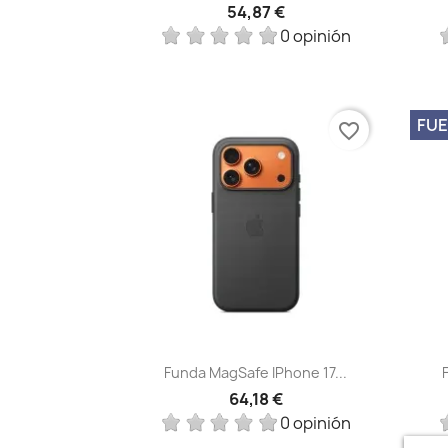
54,87 €
0 opinión
FUE
favorite_border
Vista rápida

Funda MagSafe IPhone 17...
64,18 €
0 opinión