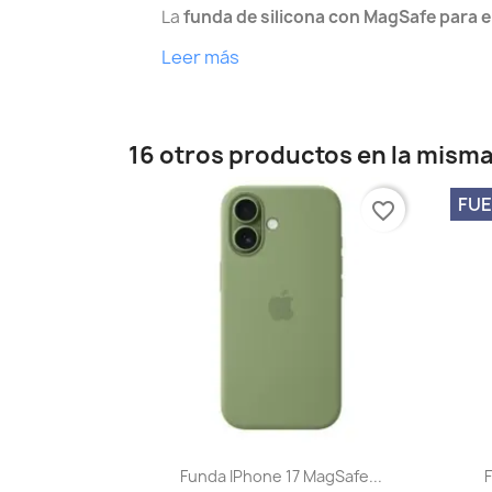
La
funda de silicona con MagSafe para e
Leer más
16 otros productos en la misma
FUE
favorite_border
Vista rápida

Funda IPhone 17 MagSafe...