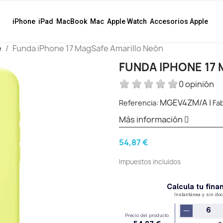
iPhone
iPad
MacBook
Mac
Apple Watch
Accesorios Apple
e
Funda iPhone 17 MagSafe Amarillo Neón
FUNDA IPHONE 17
0 opinión
MGEV4ZM/A
|
Referencia:
Fab
Más información
54,87 €
Impuestos incluidos