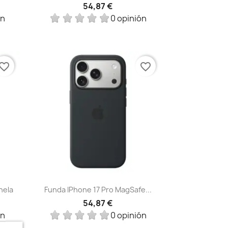
54,87 €
ón
0 opinión
vorite_border
favorite_border
Vista rápida

nela
Funda IPhone 17 Pro MagSafe...
54,87 €
ón
0 opinión