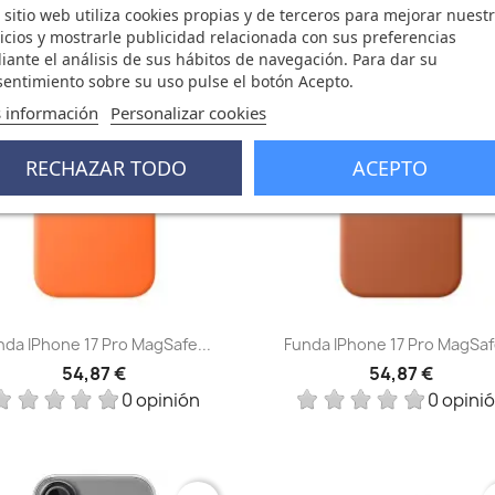
 sitio web utiliza cookies propias y de terceros para mejorar nuest
icios y mostrarle publicidad relacionada con sus preferencias
ante el análisis de sus hábitos de navegación. Para dar su
favorite_border
fa
entimiento sobre su uso pulse el botón Acepto.
 información
Personalizar cookies
RECHAZAR TODO
ACEPTO
Vista rápida
Vista rápida


nda IPhone 17 Pro MagSafe...
Funda IPhone 17 Pro MagSafe
54,87 €
54,87 €
0 opinión
0 opini