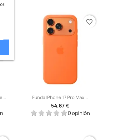
ros
vorite_border
favorite_border
Vista rápida

...
Funda IPhone 17 Pro Max...
54,87 €
ón
0 opinión