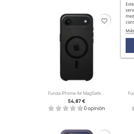
Este
serv
medi
favorite_border
cons
Más
Vista rápida

Funda IPhone Air MagSafe...
Fu
54,87 €
0 opinión