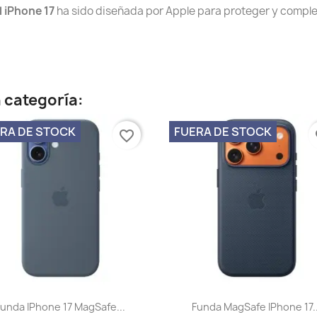
l iPhone 17
ha sido diseñada por Apple para proteger y complem
 categoría:
RA DE STOCK
FUERA DE STOCK
favorite_border
fa
Vista rápida
Vista rápida


Funda IPhone 17 MagSafe...
Funda MagSafe IPhone 17..