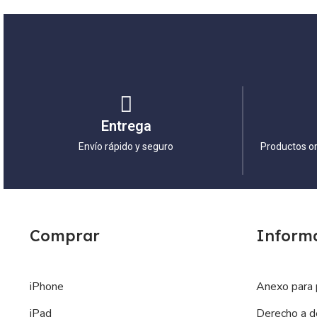
Entrega
Envío rápido y seguro
Productos or
Comprar
Inform
iPhone
Anexo para 
iPad
Derecho a d