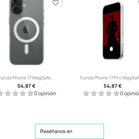
favorite_border
fa
Vista rápida
Vista rápida


Funda Phone 17 MagSafe...
Funda Phone 17 Pro MagSafe
54,87 €
54,87 €
0 opinión
0 opini