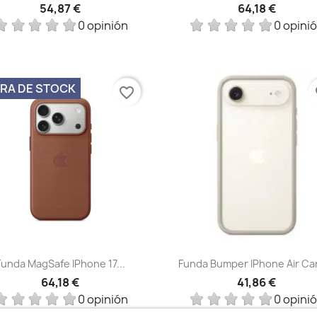
54,87 €
64,18 €
0 opinión
0 opini
RA DE STOCK
favorite_border
fa
Vista rápida
Vista rápida


Funda MagSafe IPhone 17...
Funda Bumper IPhone Air Ca
64,18 €
41,86 €
0 opinión
0 opini