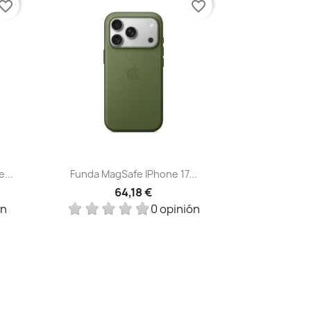
vorite_border
favorite_border
Vista rápida

...
Funda MagSafe IPhone 17...
64,18 €
ón
0 opinión