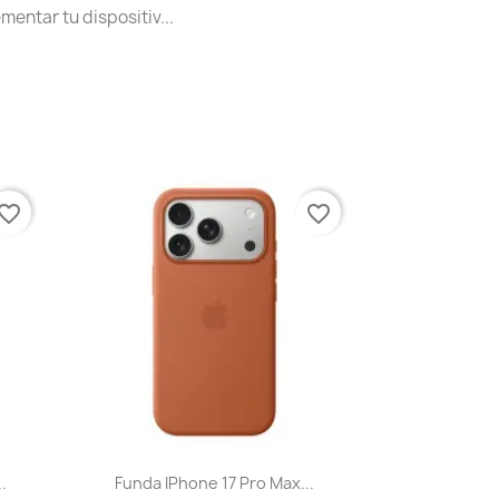
entar tu dispositiv...
vorite_border
favorite_border
Vista rápida

.
Funda IPhone 17 Pro Max...