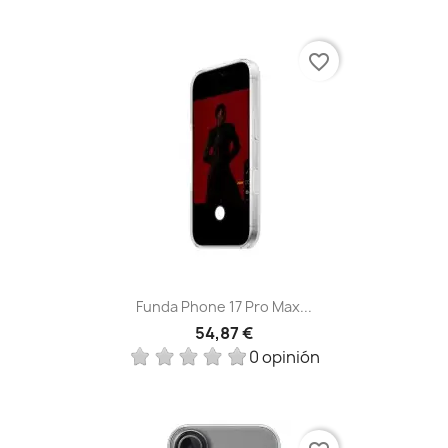
favorite_border
Funda Phone 17 Pro Max...
54,87 €
0 opinión