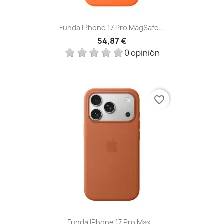
Funda IPhone 17 Pro MagSafe...
54,87 €
0 opinión
favorite_border
Funda IPhone 17 Pro Max...