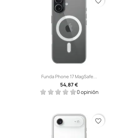
favorite_border
Funda Phone 17 MagSafe...
54,87 €
0 opinión
favorite_border