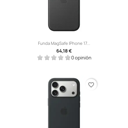
Funda MagSafe IPhone 17...
64,18 €
0 opinión
favorite_border