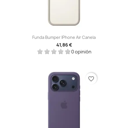
Funda Bumper IPhone Air Canela
41,86 €
0 opinión
favorite_border