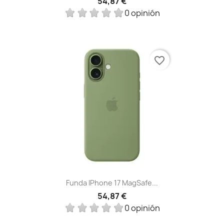
54,87 €
0 opinión
favorite_border
Funda IPhone 17 MagSafe...
54,87 €
0 opinión