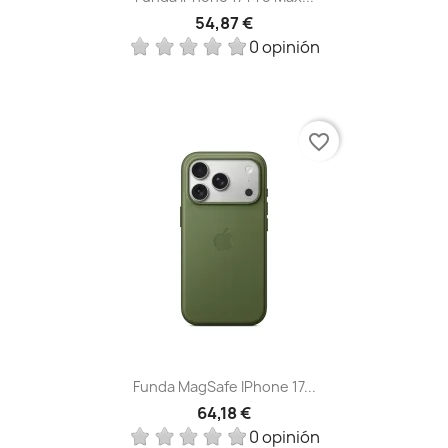
54,87 €
0 opinión
favorite_border
Funda MagSafe IPhone 17...
64,18 €
0 opinión