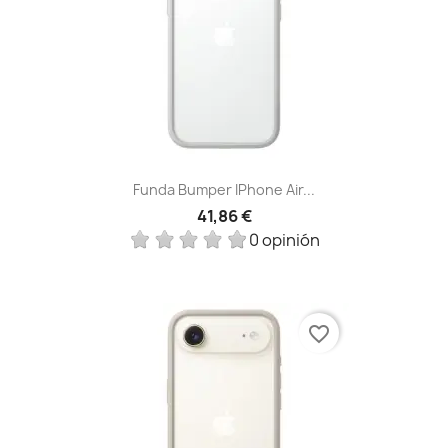
Funda Bumper IPhone Air...
41,86 €
0 opinión
favorite_border