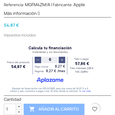
MGFM4ZM/A
|
Apple
Referencia:
Fabricante:
Más información
54,87 €
Impuestos incluidos
Cantidad

favorite_border
AÑADIR AL CARRITO