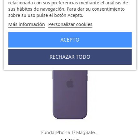
relacionada con sus preferencias mediante el análisis de
sus hábitos de navegación. Para dar su consentimiento
Funda MagSafe IPhone 17...
sobre su uso pulse el botón Acepto.
64,18 €
Más información
Personalizar cookies
0 opinión
ACEPTO
favorite_border
RECHAZAR TODO
Funda IPhone 17 MagSafe...