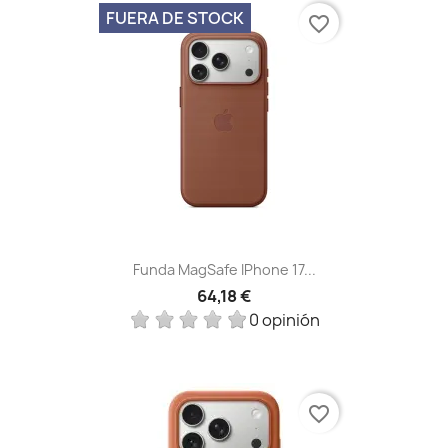
FUERA DE STOCK
favorite_border
Funda MagSafe IPhone 17...
64,18 €
0 opinión
favorite_border