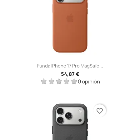
Funda IPhone 17 Pro MagSafe...
54,87 €
0 opinión
favorite_border