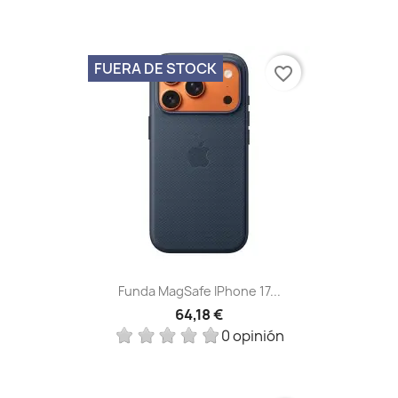
FUERA DE STOCK
favorite_border
Funda MagSafe IPhone 17...
64,18 €
0 opinión