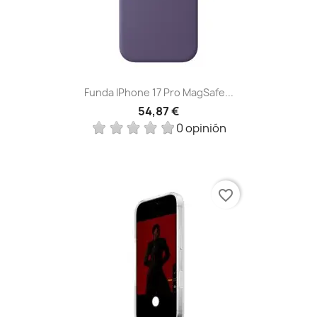
Funda IPhone 17 Pro MagSafe...
54,87 €
0 opinión
favorite_border