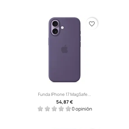
favorite_border
Funda IPhone 17 MagSafe...
54,87 €
0 opinión