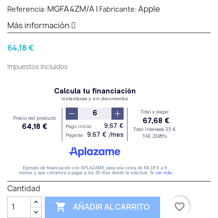
MGFA4ZM/A
|
Apple
Referencia:
Fabricante:
Más información
64,18 €
Impuestos incluidos
Cantidad

favorite_border
AÑADIR AL CARRITO