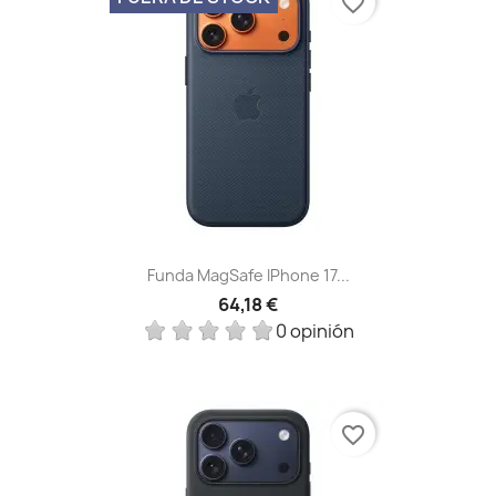
favorite_border
Funda MagSafe IPhone 17...
64,18 €
0 opinión
favorite_border