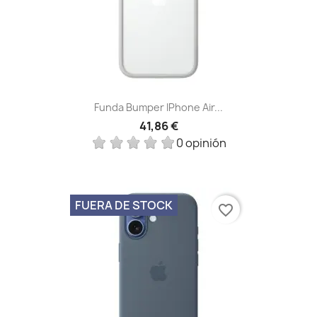
Funda Bumper IPhone Air...
41,86 €
0 opinión
FUERA DE STOCK
favorite_border