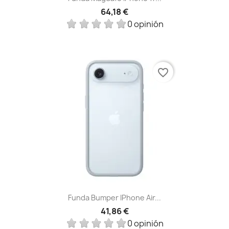
64,18 €
0 opinión
favorite_border
Funda Bumper IPhone Air...
41,86 €
0 opinión