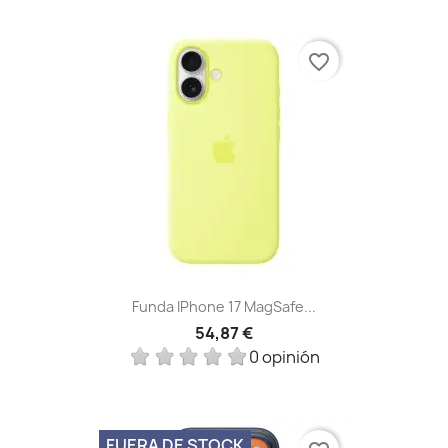
favorite_border
Funda IPhone 17 MagSafe...
54,87 €
0 opinión
FUERA DE STOCK