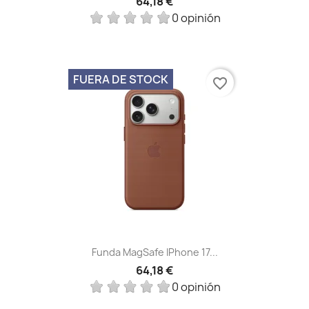
64,18 €
0 opinión
FUERA DE STOCK
favorite_border
Funda MagSafe IPhone 17...
64,18 €
0 opinión