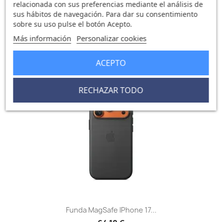
relacionada con sus preferencias mediante el análisis de
sus hábitos de navegación. Para dar su consentimiento
Funda MagSafe IPhone 17...
sobre su uso pulse el botón Acepto.
64,18 €
Más información
Personalizar cookies
0 opinión
ACEPTO
favorite_border
RECHAZAR TODO
Funda MagSafe IPhone 17...