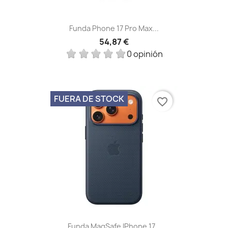
Funda Phone 17 Pro Max...
54,87 €
0 opinión
FUERA DE STOCK
favorite_border
Funda MagSafe IPhone 17...