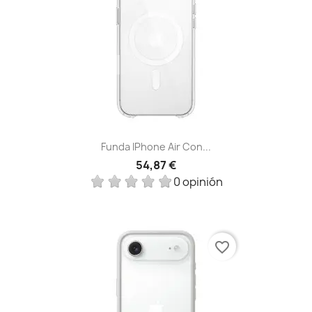
Funda IPhone Air Con...
54,87 €
0 opinión
favorite_border