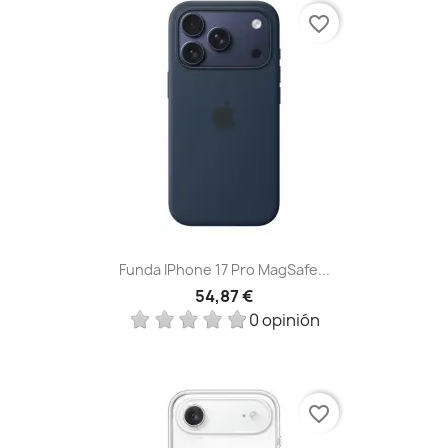
favorite_border
Funda IPhone 17 Pro MagSafe...
54,87 €
0 opinión
favorite_border