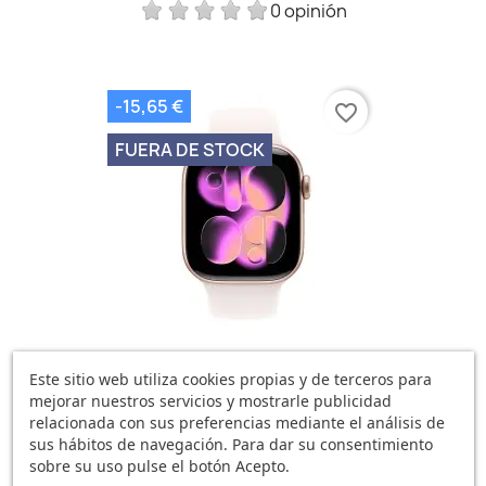
0 opinión
-15,65 €
favorite_border
FUERA DE STOCK
Watch 11 42 Mm Oro Rosa...
Este sitio web utiliza cookies propias y de terceros para
mejorar nuestros servicios y mostrarle publicidad
401,93 €
417,58 €
relacionada con sus preferencias mediante el análisis de
0 opinión
sus hábitos de navegación. Para dar su consentimiento
sobre su uso pulse el botón Acepto.