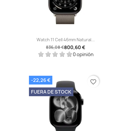
Watch 11 Cell 46mm Natural...
800,60 €
836,08 €
0 opinión
-22,26 €
favorite_border
FUERA DE STOCK