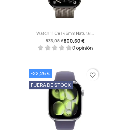
Watch 11 Cell 46mm Natural...
800,60 €
836,08 €
0 opinión
-22,26 €
favorite_border
FUERA DE STOCK