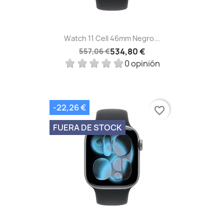
Watch 11 Cell 46mm Negro...
534,80 €
557,06 €
0 opinión
-22,26 €
favorite_border
FUERA DE STOCK