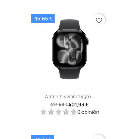
-15,65 €
favorite_border
Watch 11 42mm Negro...
401,93 €
417,58 €
0 opinión