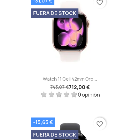
-31,07 €
favorite_border
FUERA DE STOCK
Watch 11 Cell 42mm Oro...
712,00 €
743,07 €
0 opinión
-15,65 €
favorite_border
FUERA DE STOCK