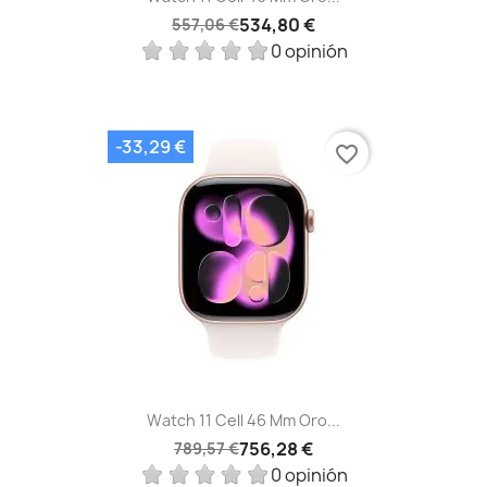
534,80 €
557,06 €
0 opinión
-33,29 €
favorite_border
Watch 11 Cell 46 Mm Oro...
756,28 €
789,57 €
0 opinión