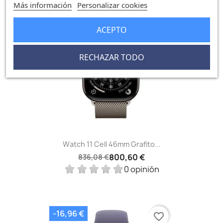
Más información
Personalizar cookies
-35,48 €
favorite_border
ACEPTO
FUERA DE STOCK
RECHAZAR TODO
Watch 11 Cell 46mm Grafito...
800,60 €
836,08 €
0 opinión
-16,96 €
favorite_border