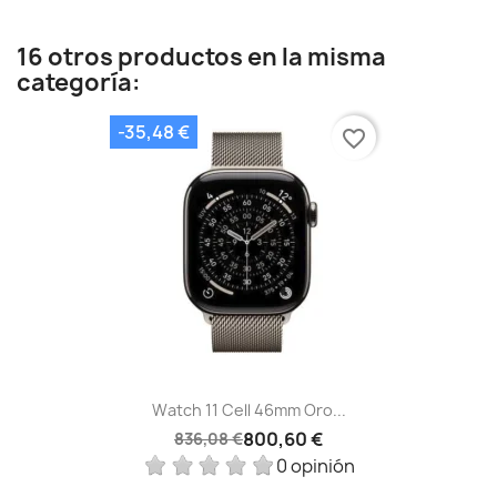
16 otros productos en la misma
categoría:
-35,48 €
favorite_border
Watch 11 Cell 46mm Oro...
800,60 €
836,08 €
0 opinión