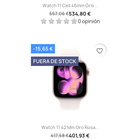
Watch 11 Cell 46mm Gris...
534,80 €
557,06 €
0 opinión
-15,65 €
favorite_border
FUERA DE STOCK
Watch 11 42 Mm Oro Rosa...
401,93 €
417,58 €