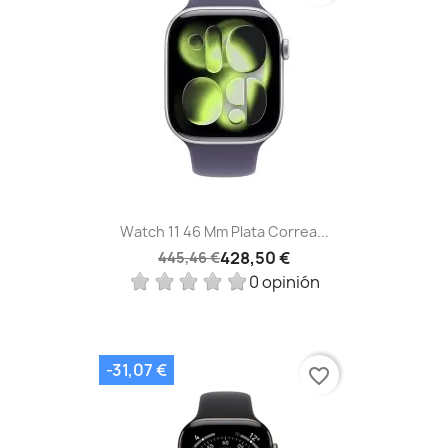
Watch 11 46 Mm Plata Correa...
428,50 €
445,46 €
0 opinión
-31,07 €
favorite_border