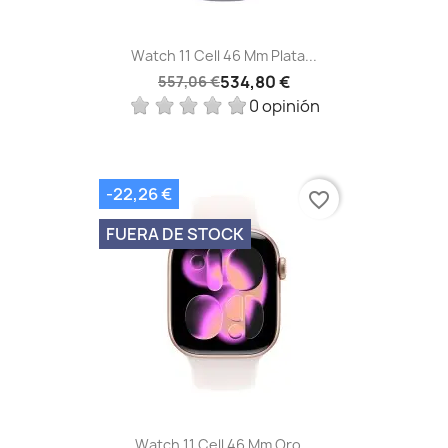
Watch 11 Cell 46 Mm Plata...
534,80 €
557,06 €
0 opinión
-22,26 €
favorite_border
FUERA DE STOCK
Watch 11 Cell 46 Mm Oro...