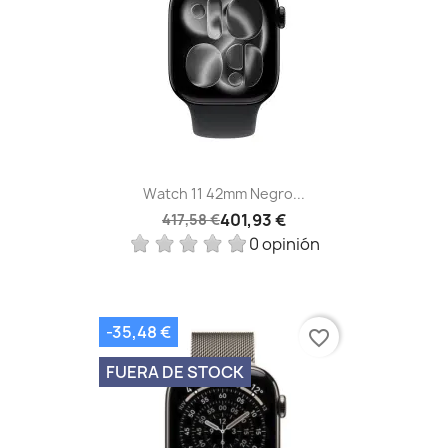
Watch 11 42mm Negro...
401,93 €
417,58 €
0 opinión
-35,48 €
favorite_border
FUERA DE STOCK