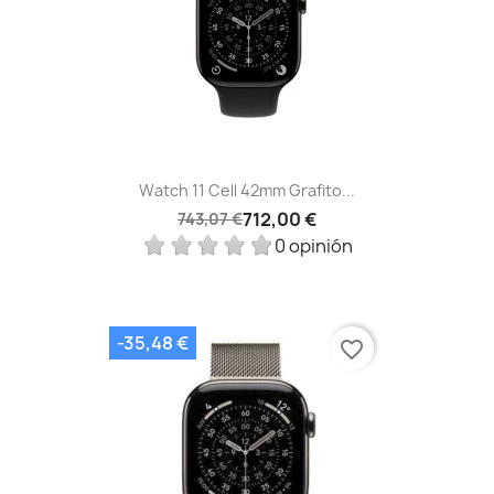
Watch 11 Cell 42mm Grafito...
712,00 €
743,07 €
0 opinión
-35,48 €
favorite_border