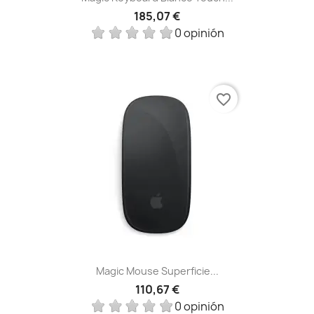
185,07 €
0 opinión
favorite_border
Magic Mouse Superficie...
110,67 €
0 opinión