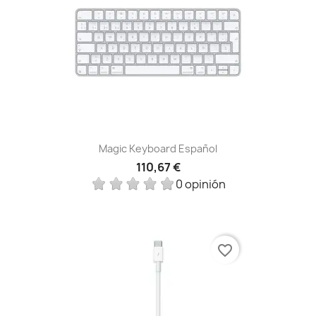
Magic Keyboard Español
110,67 €
0 opinión
favorite_border