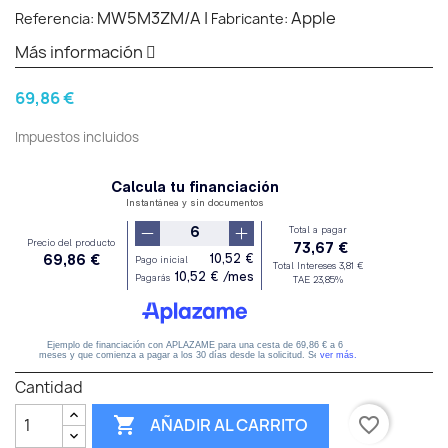
MW5M3ZM/A
|
Apple
Referencia:
Fabricante:
Más información
69,86 €
Impuestos incluidos
Cantidad

favorite_border
AÑADIR AL CARRITO