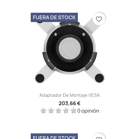
FUERA DE STOCK
favorite_border
Adaptador De Montaje VESA
203,66 €
0 opinión
FUERA DE STOCK