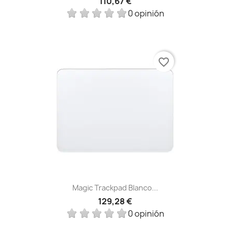
110,67 €
0 opinión
favorite_border
Magic Trackpad Blanco...
129,28 €
0 opinión