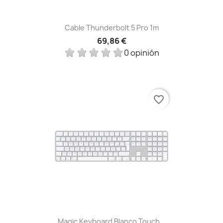
Cable Thunderbolt 5 Pro 1m
69,86 €
0 opinión
favorite_border
Magic Keyboard Blanco Touch...