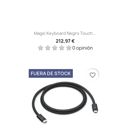
Magic Keyboard Negro Touch...
212,97 €
0 opinión
FUERA DE STOCK
favorite_border