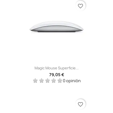
favorite_border
Magic Mouse Superficie...
79,05 €
0 opinión
favorite_border