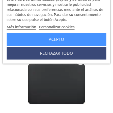
mejorar nuestros servicios y mostrarle publicidad
relacionada con sus preferencias mediante el análisis de
sus hábitos de navegación. Para dar su consentimiento
sobre su uso pulse el botón Acepto.
MAC Magic Keyboard Touch ID...
Más información
Personalizar cookies
157,16 €
0 opinión
ACEPTO
RECHAZAR TODO
favorite_border