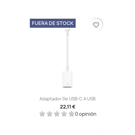
FUERA DE STOCK
favorite_border
Adaptador De USB-C A USB
22,11 €
0 opinión