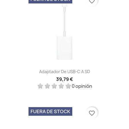
favorite_border
Adaptador De USB-C A SD
39,79 €
0 opinión
FUERA DE STOCK
favorite_border