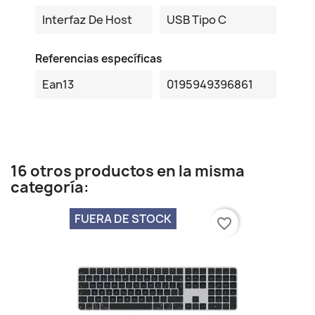
Interfaz De Host
USB Tipo C
Referencias específicas
Ean13
0195949396861
16 otros productos en la misma
categoría:
FUERA DE STOCK
favorite_border