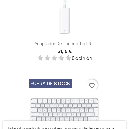
Adaptador De Thunderbolt 3...
51,15 €
0 opinión
FUERA DE STOCK
favorite_border
Este sitio web utiliza cookies propias y de terceros para