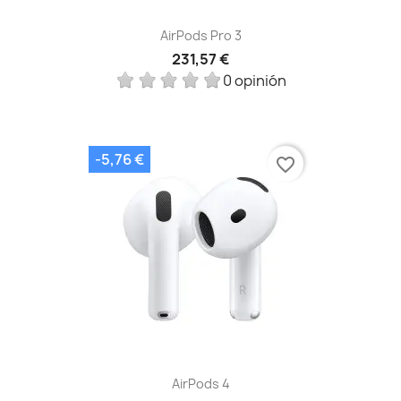
AirPods Pro 3
231,57 €
0 opinión
-5,76 €
favorite_border
AirPods 4