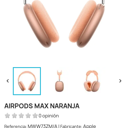


AIRPODS MAX NARANJA
0 opinión
MWW73ZM/A
|
Apple
Referencia:
Fabricante: