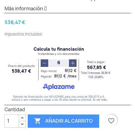
Más información
538,47 €
Impuestos incluidos
Cantidad

favorite_border
AÑADIR AL CARRITO