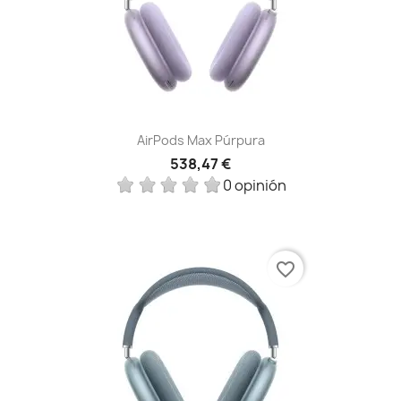
AirPods Max Púrpura
538,47 €
0 opinión
favorite_border