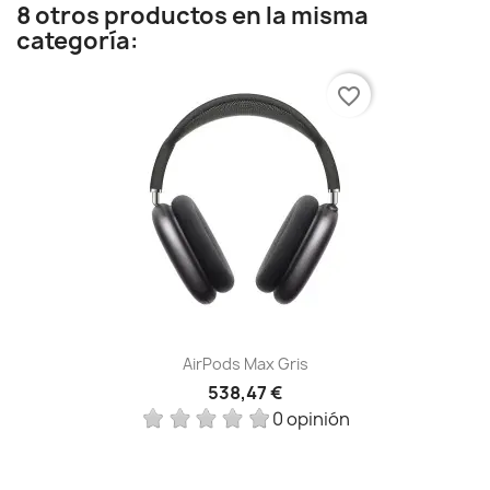
8 otros productos en la misma
categoría:
favorite_border
AirPods Max Gris
538,47 €
0 opinión