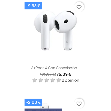
-9,98 €
favorite_border
AirPods 4 Con Cancelación...
175,09 €
185,07 €
0 opinión
-2,00 €
favorite_border