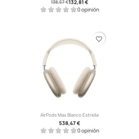
132,81 €
138,57 €
0 opinión
favorite_border
AirPods Max Blanco Estrella
538,47 €
0 opinión