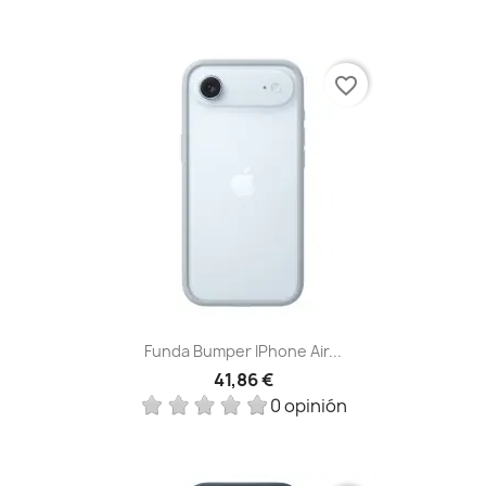
favorite_border
Funda Bumper IPhone Air...
41,86 €
0 opinión