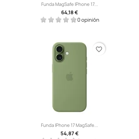
Funda MagSafe IPhone 17...
64,18 €
0 opinión
favorite_border
Funda IPhone 17 MagSafe...
54,87 €