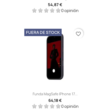
54,87 €
0 opinión
FUERA DE STOCK
favorite_border
Funda MagSafe IPhone 17...
64,18 €
0 opinión