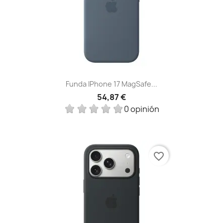
Funda IPhone 17 MagSafe...
54,87 €
0 opinión
favorite_border