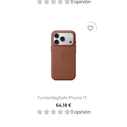
0 opinión
favorite_border
Funda MagSafe IPhone 17...
64,18 €
0 opinión