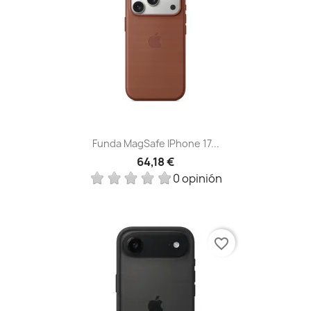
Funda MagSafe IPhone 17...
64,18 €
0 opinión
favorite_border