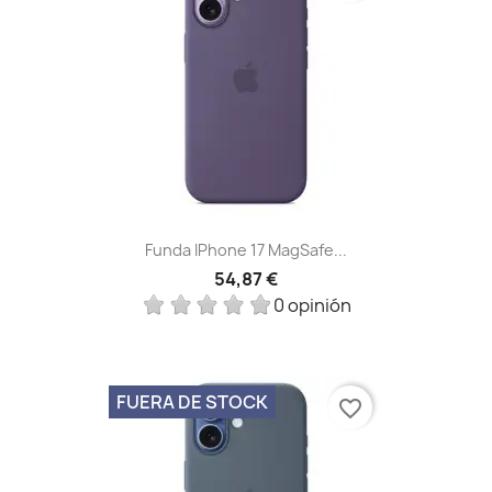
Funda IPhone 17 MagSafe...
54,87 €
0 opinión
FUERA DE STOCK
favorite_border