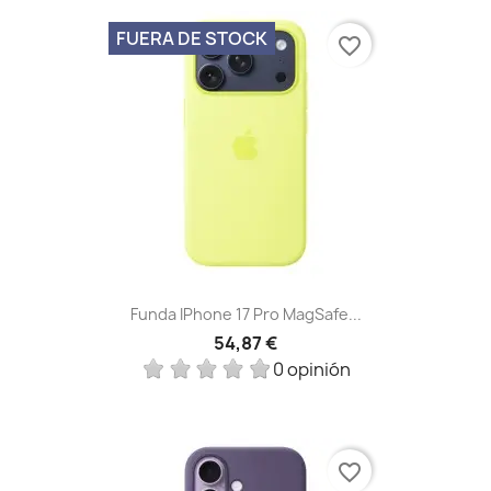
FUERA DE STOCK
favorite_border
Funda IPhone 17 Pro MagSafe...
54,87 €
0 opinión
favorite_border