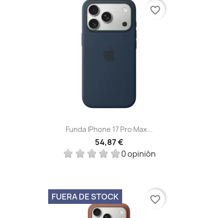
favorite_border
Funda IPhone 17 Pro Max...
54,87 €
0 opinión
FUERA DE STOCK
favorite_border