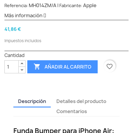
MH014ZM/A
|
Apple
Referencia:
Fabricante:
Más información
41,86 €
Impuestos incluidos
Cantidad

favorite_border
AÑADIR AL CARRITO
Descripción
Detalles del producto
Comentarios
Funda Bumper para iPhone Air: