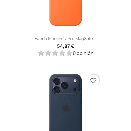
Funda IPhone 17 Pro MagSafe...
54,87 €
0 opinión
favorite_border