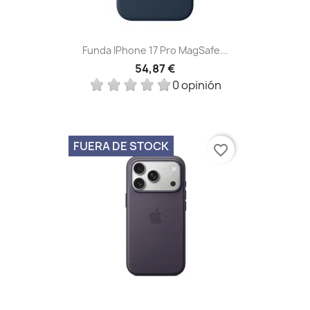
Funda IPhone 17 Pro MagSafe...
54,87 €
0 opinión
FUERA DE STOCK
favorite_border