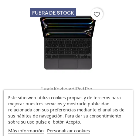
FUERA DE STOCK
favorite_border
Funda Keyboard IPad Pro...
324,57 €
Este sitio web utiliza cookies propias y de terceros para
mejorar nuestros servicios y mostrarle publicidad
0 opinión
relacionada con sus preferencias mediante el análisis de
sus hábitos de navegación. Para dar su consentimiento
sobre su uso pulse el botón Acepto.
Más información
Personalizar cookies
FUERA DE STOCK
favorite_border