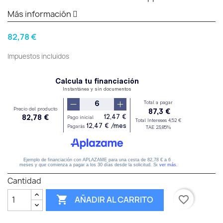
Más información
82,78 €
Impuestos incluidos
Cantidad

favorite_border
AÑADIR AL CARRITO