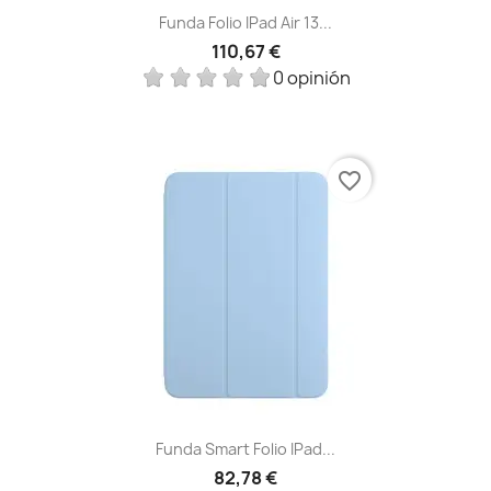
Funda Folio IPad Air 13...
110,67 €
0 opinión
favorite_border
Funda Smart Folio IPad...
82,78 €