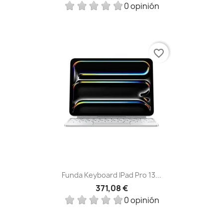
0 opinión
favorite_border
Funda Keyboard IPad Pro 13...
371,08 €
0 opinión