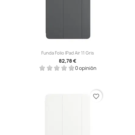
Funda Folio IPad Air 11 Gris
82,78 €
0 opinión
favorite_border