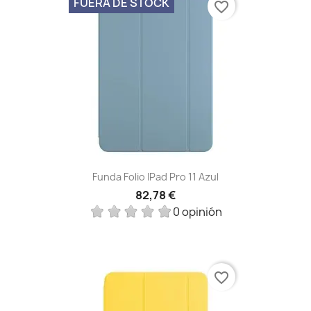
FUERA DE STOCK
favorite_border
Funda Folio IPad Pro 11 Azul
82,78 €
0 opinión
favorite_border