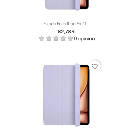
Funda Folio IPad Air 11...
82,78 €
0 opinión
favorite_border