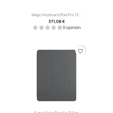
Magic Keyboard IPad Pro 13...
371,08 €
0 opinión
favorite_border
Funda Folio IPad Air 13 Gris