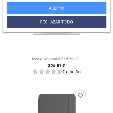
ACEPTO
RECHAZAR TODO
Magic Keyboard IPad Pro 11...
324,57 €
0 opinión
favorite_border