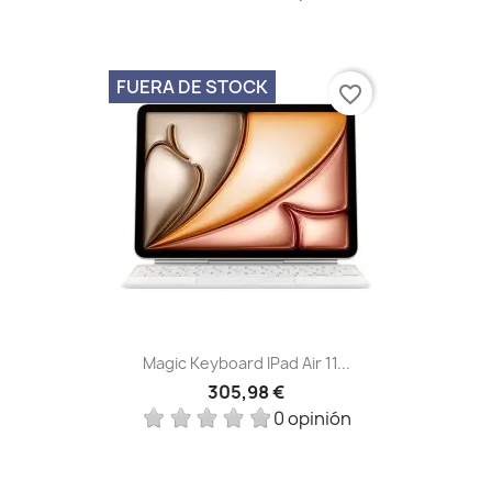
FUERA DE STOCK
favorite_border
Magic Keyboard IPad Air 11...
305,98 €
0 opinión