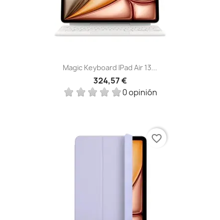
Magic Keyboard IPad Air 13...
324,57 €
0 opinión
favorite_border