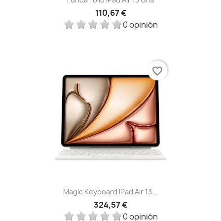
110,67 €
0 opinión
favorite_border
Magic Keyboard IPad Air 13...
324,57 €
0 opinión