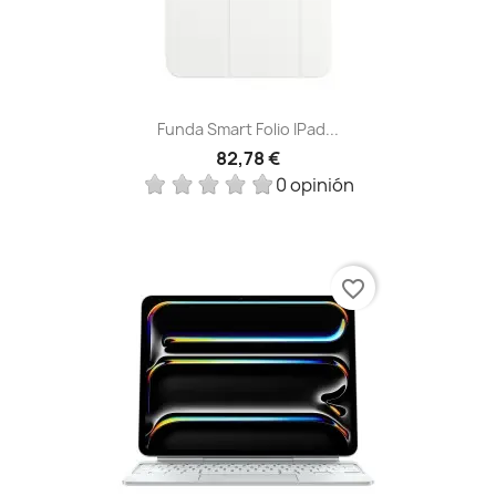
Funda Smart Folio IPad...
82,78 €
0 opinión
favorite_border