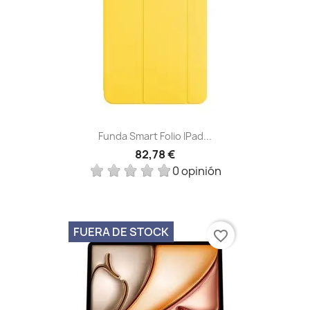
Funda Smart Folio IPad...
82,78 €
0 opinión
FUERA DE STOCK
favorite_border