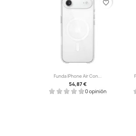
favorite_border
Vista rápida

Funda IPhone Air Con...
54,87 €
0 opinión