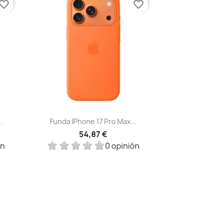
vorite_border
favorite_border
Vista rápida

.
Funda IPhone 17 Pro Max...
54,87 €
ón
0 opinión