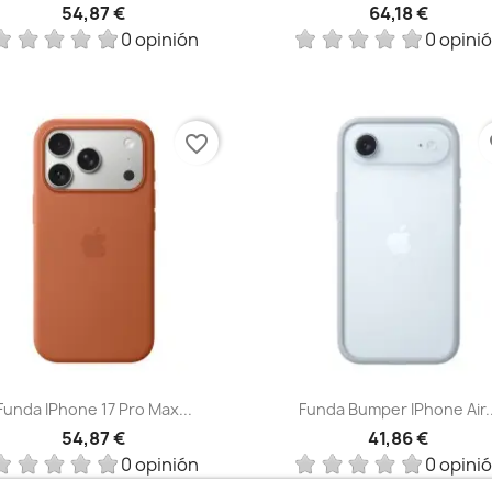
54,87 €
64,18 €
0 opinión
0 opini
favorite_border
fa
Vista rápida
Vista rápida


Funda IPhone 17 Pro Max...
Funda Bumper IPhone Air..
54,87 €
41,86 €
0 opinión
0 opini