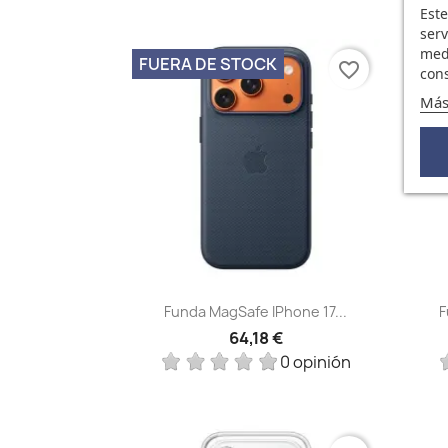
Este
serv
medi
FUERA DE STOCK
favorite_border
cons
Más
Vista rápida

Funda MagSafe IPhone 17...
F
64,18 €
0 opinión