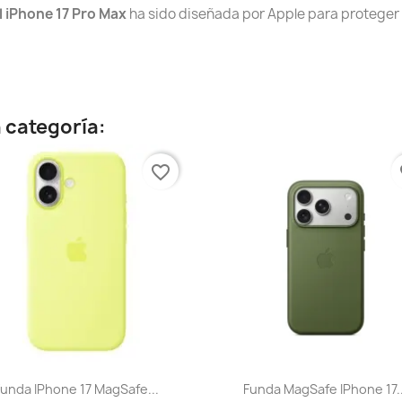
l iPhone 17 Pro Max
ha sido diseñada por Apple para proteger 
 categoría:
favorite_border
fa
Vista rápida
Vista rápida


Funda IPhone 17 MagSafe...
Funda MagSafe IPhone 17..