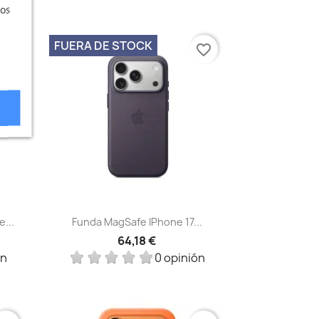
ros
FUERA DE STOCK
vorite_border
favorite_border
Vista rápida

...
Funda MagSafe IPhone 17...
64,18 €
ón
0 opinión