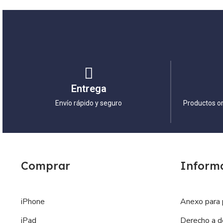
Entrega
Envío rápido y seguro
Productos or
Comprar
Inform
iPhone
Anexo para 
iPad
Derecho a d