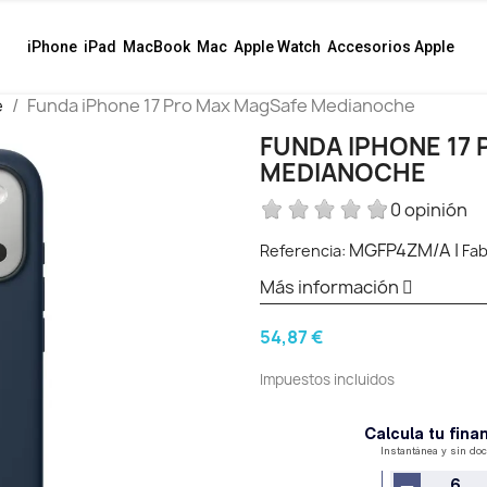
iPhone
iPad
MacBook
Mac
Apple Watch
Accesorios Apple
e
Funda iPhone 17 Pro Max MagSafe Medianoche
FUNDA IPHONE 17
MEDIANOCHE
0 opinión
MGFP4ZM/A
|
Referencia:
Fab
Más información
54,87 €
Impuestos incluidos