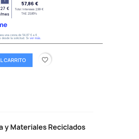
favorite_border
AL CARRITO
a y Materiales Reciclados