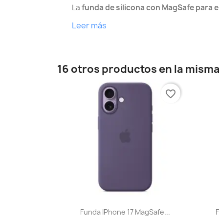
La
funda de silicona con MagSafe para e
Leer más
16 otros productos en la misma
favorite_border
Vista rápida

Funda IPhone 17 MagSafe...