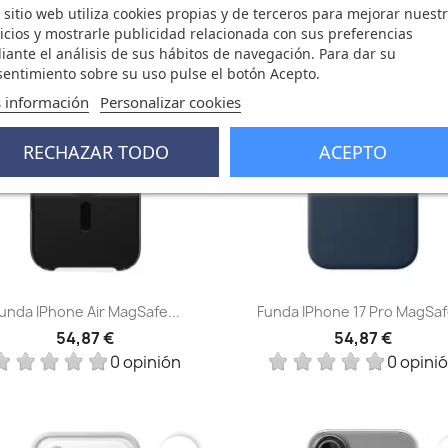
 sitio web utiliza cookies propias y de terceros para mejorar nuest
icios y mostrarle publicidad relacionada con sus preferencias
ante el análisis de sus hábitos de navegación. Para dar su
favorite_border
fa
entimiento sobre su uso pulse el botón Acepto.
 información
Personalizar cookies
RECHAZAR TODO
ACEPTO
Vista rápida
Vista rápida


unda IPhone Air MagSafe...
Funda IPhone 17 Pro MagSafe
54,87 €
54,87 €
0 opinión
0 opini