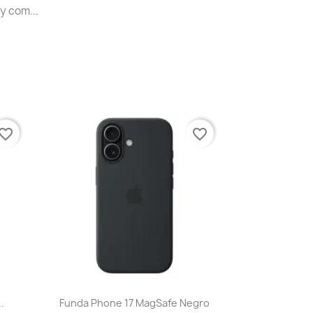
y com...
vorite_border
favorite_border
Vista rápida

.
Funda Phone 17 MagSafe Negro