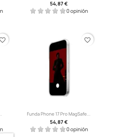
54,87 €
ón
0 opinión
vorite_border
favorite_border
Vista rápida

.
Funda Phone 17 Pro MagSafe...
54,87 €
ón
0 opinión