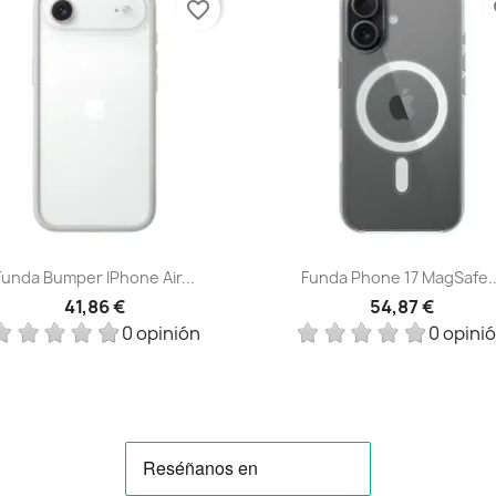
favorite_border
fa
Vista rápida
Vista rápida


Funda Bumper IPhone Air...
Funda Phone 17 MagSafe..
41,86 €
54,87 €
0 opinión
0 opini