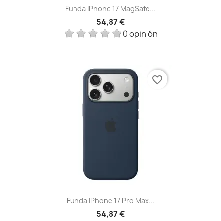
Funda IPhone 17 MagSafe...
54,87 €
0 opinión
favorite_border
Funda IPhone 17 Pro Max...
54,87 €