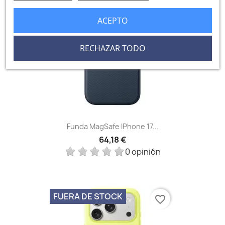
FUERA DE STOCK
favorite_border
ACEPTO
RECHAZAR TODO
Funda MagSafe IPhone 17...
64,18 €
0 opinión
FUERA DE STOCK
favorite_border