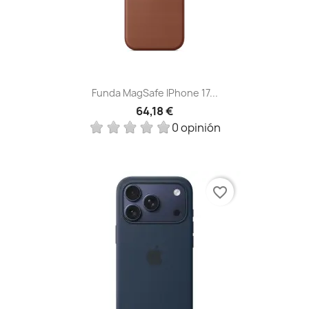
Funda MagSafe IPhone 17...
64,18 €
0 opinión
favorite_border