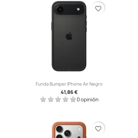
favorite_border
Funda Bumper IPhone Air Negro
41,86 €
0 opinión
favorite_border