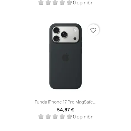
0 opinión
favorite_border
Funda IPhone 17 Pro MagSafe...
54,87 €
0 opinión