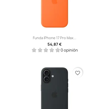
Funda IPhone 17 Pro Max...
54,87 €
0 opinión
favorite_border