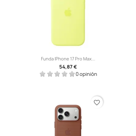
Funda IPhone 17 Pro Max...
54,87 €
0 opinión
favorite_border