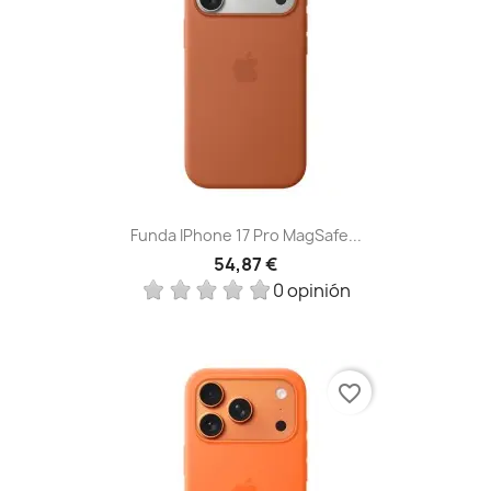
Funda IPhone 17 Pro MagSafe...
54,87 €
0 opinión
favorite_border