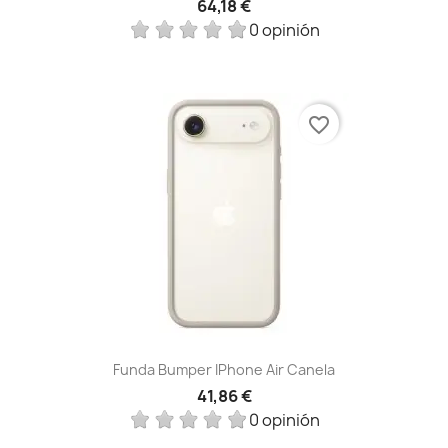
64,18 €
0 opinión
favorite_border
Funda Bumper IPhone Air Canela
41,86 €
0 opinión