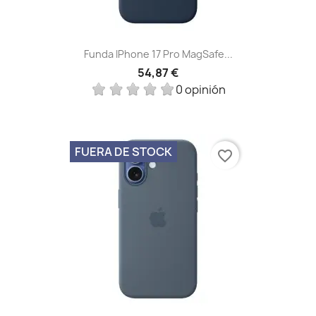
Funda IPhone 17 Pro MagSafe...
54,87 €
0 opinión
FUERA DE STOCK
favorite_border