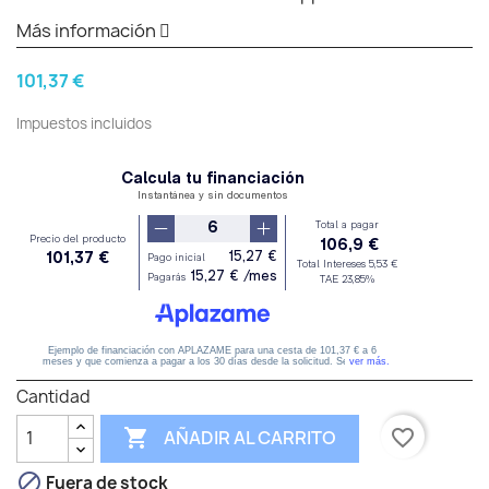
Más información
101,37 €
Impuestos incluidos
Cantidad

favorite_border
AÑADIR AL CARRITO

Fuera de stock