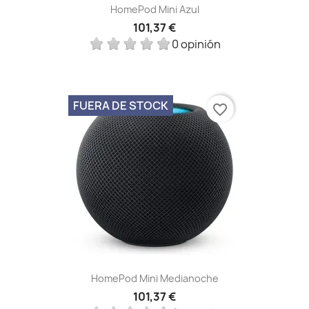
HomePod Mini Azul
101,37 €
0 opinión
FUERA DE STOCK
favorite_border
HomePod Mini Medianoche
101,37 €