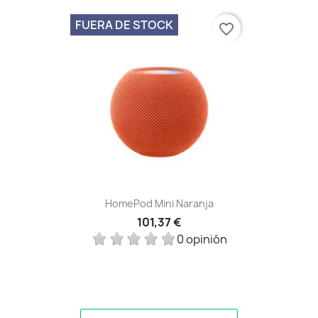
FUERA DE STOCK
favorite_border
HomePod Mini Naranja
101,37 €
0 opinión