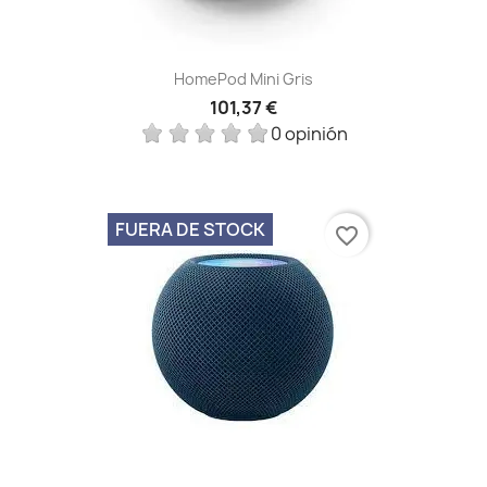
HomePod Mini Gris
101,37 €
0 opinión
FUERA DE STOCK
favorite_border