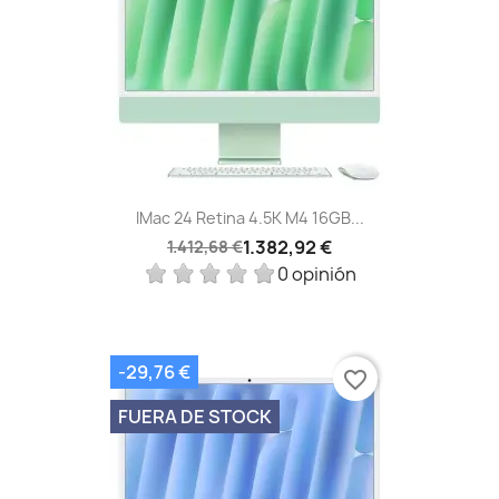
IMac 24 Retina 4.5K M4 16GB...
1.382,92 €
1.412,68 €
0 opinión
-29,76 €
favorite_border
FUERA DE STOCK