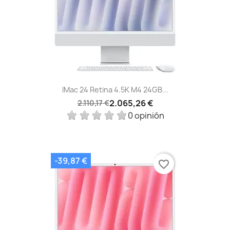
IMac 24 Retina 4.5K M4 24GB...
2.065,26 €
2.110,17 €
0 opinión
-39,87 €
favorite_border