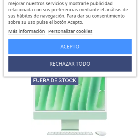
mejorar nuestros servicios y mostrarle publicidad
relacionada con sus preferencias mediante el análisis de
sus hábitos de navegación. Para dar su consentimiento
sobre su uso pulse el botón Acepto.
IMac 24 Retina 4.5K M4 24GB...
Más información
Personalizar cookies
2.065,26 €
2.110,17 €
0 opinión
ACEPTO
RECHAZAR TODO
-44,91 €
favorite_border
FUERA DE STOCK