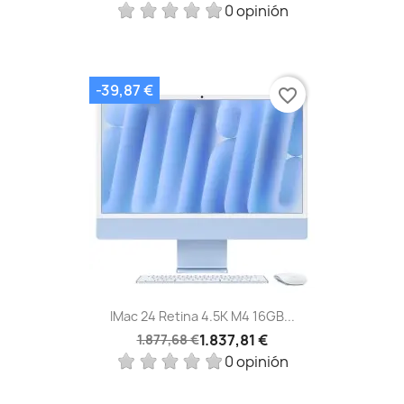
0 opinión
-39,87 €
favorite_border
IMac 24 Retina 4.5K M4 16GB...
1.837,81 €
1.877,68 €
0 opinión