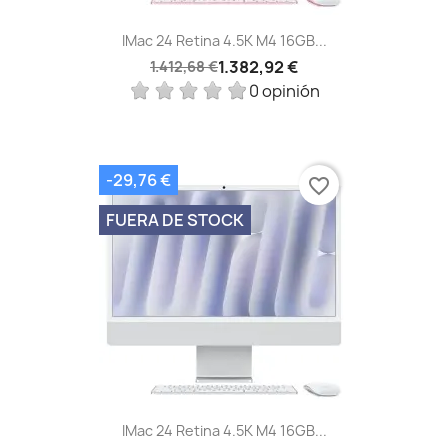
IMac 24 Retina 4.5K M4 16GB...
1.382,92 €
1.412,68 €
0 opinión
-29,76 €
favorite_border
FUERA DE STOCK
IMac 24 Retina 4.5K M4 16GB...