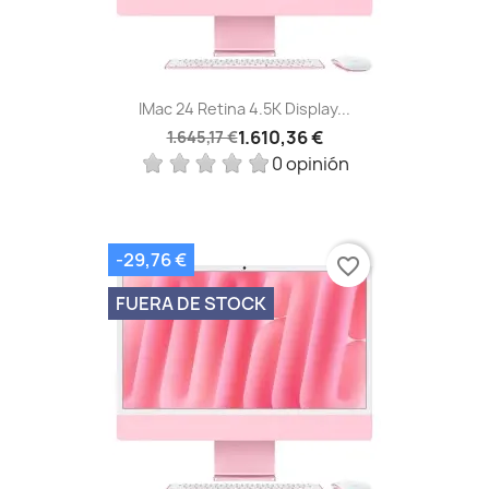
IMac 24 Retina 4.5K Display...
1.610,36 €
1.645,17 €
0 opinión
-29,76 €
favorite_border
FUERA DE STOCK