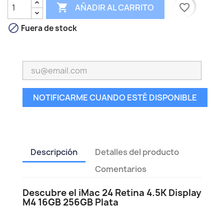

favorite_border
AÑADIR AL CARRITO

Fuera de stock
NOTIFICARME CUANDO ESTÉ DISPONIBLE
Descripción
Detalles del producto
Comentarios
Descubre el iMac 24 Retina 4.5K Display
M4 16GB 256GB Plata