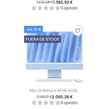
1.382,92 €
1.412,68 €
0 opinión
-44,91 €
favorite_border
FUERA DE STOCK
IMac 24 Retina 4.5K M4 24GB...
2.065,26 €
2.110,17 €
0 opinión