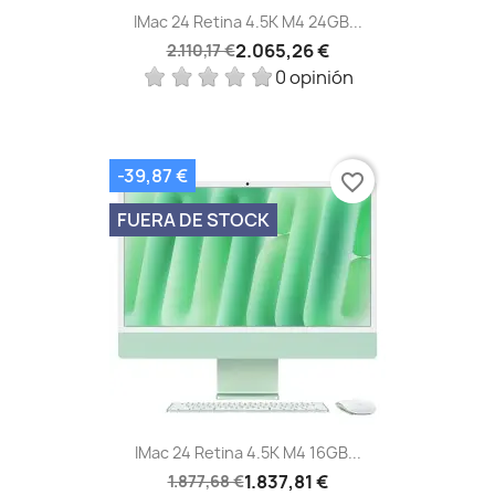
IMac 24 Retina 4.5K M4 24GB...
2.065,26 €
2.110,17 €
0 opinión
-39,87 €
favorite_border
FUERA DE STOCK
IMac 24 Retina 4.5K M4 16GB...
1.837,81 €
1.877,68 €