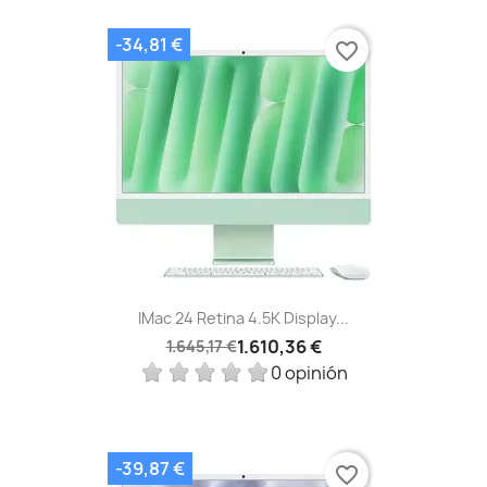
-34,81 €
favorite_border
IMac 24 Retina 4.5K Display...
1.610,36 €
1.645,17 €
0 opinión
-39,87 €
favorite_border