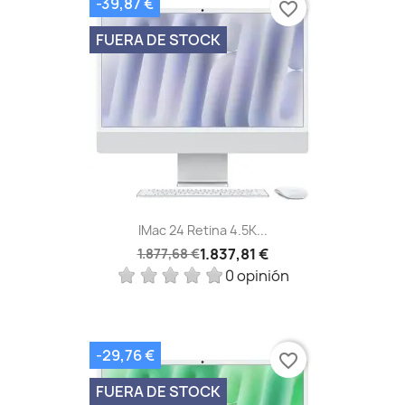
-39,87 €
favorite_border
FUERA DE STOCK
IMac 24 Retina 4.5K...
1.837,81 €
1.877,68 €
0 opinión
-29,76 €
favorite_border
FUERA DE STOCK