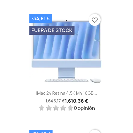
-34,81 €
favorite_border
FUERA DE STOCK
IMac 24 Retina 4.5K M4 16GB...
1.610,36 €
1.645,17 €
0 opinión