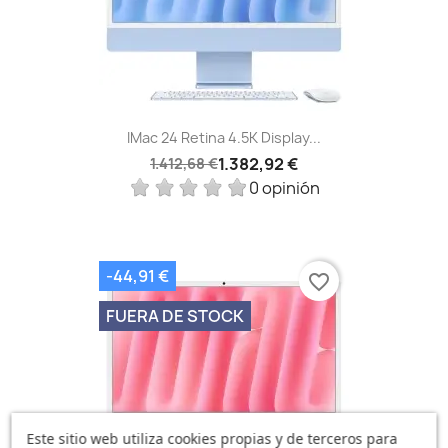
IMac 24 Retina 4.5K Display...
1.382,92 €
1.412,68 €
0 opinión
-44,91 €
favorite_border
FUERA DE STOCK
Este sitio web utiliza cookies propias y de terceros para