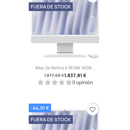
FUERA DE STOCK
IMac 24 Retina 4.5K M4 16GB...
1.837,81 €
1.877,68 €
0 opinión
-44,91 €
favorite_border
FUERA DE STOCK