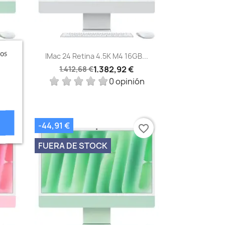
Vista rápida

ros
...
IMac 24 Retina 4.5K M4 16GB...
1.382,92 €
1.412,68 €
ón
0 opinión
-44,91 €
vorite_border
favorite_border
FUERA DE STOCK