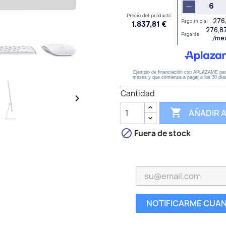
Cantidad


AÑADIR 

Fuera de stock
NOTIFICARME CUAN