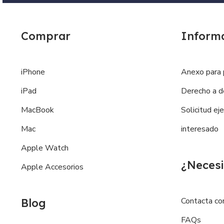
Comprar
Inform
iPhone
Anexo para 
iPad
Derecho a d
MacBook
Solicitud ej
Mac
interesado
Apple Watch
¿Necesi
Apple Accesorios
Contacta co
Blog
FAQs