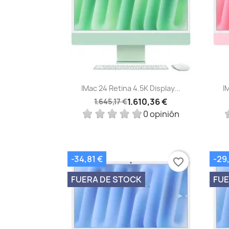
Vista rápida

IMac 24 Retina 4.5K Display...
I
1.610,36 €
1.645,17 €
0 opinión
-34,81 €
-29
favorite_border
FUERA DE STOCK
FUE