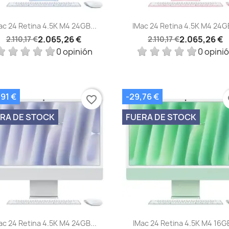
Vista rápida
Vista rápida


ac 24 Retina 4.5K M4 24GB...
IMac 24 Retina 4.5K M4 24GB
2.065,26 €
2.065,26 €
2.110,17 €
2.110,17 €
0 opinión
0 opini
91 €
-29,76 €
favorite_border
fa
RA DE STOCK
FUERA DE STOCK
Vista rápida
Vista rápida


ac 24 Retina 4.5K M4 24GB...
IMac 24 Retina 4.5K M4 16GB