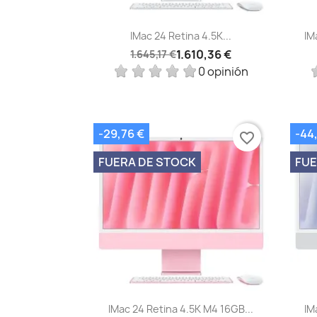
Vista rápida

IMac 24 Retina 4.5K...
IM
1.610,36 €
1.645,17 €
0 opinión
-29,76 €
-44,
favorite_border
FUERA DE STOCK
FUE
Vista rápida

IMac 24 Retina 4.5K M4 16GB...
IM