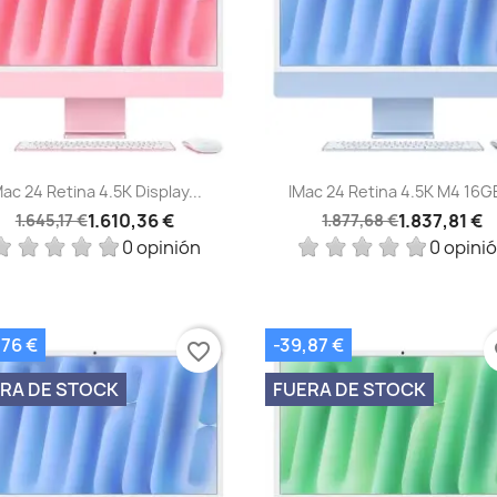
Vista rápida
Vista rápida


Mac 24 Retina 4.5K Display...
IMac 24 Retina 4.5K M4 16GB
1.610,36 €
1.837,81 €
1.645,17 €
1.877,68 €
0 opinión
0 opini
,76 €
-39,87 €
favorite_border
fa
RA DE STOCK
FUERA DE STOCK