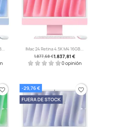
Vista rápida

...
IMac 24 Retina 4.5K M4 16GB...
1.837,81 €
1.877,68 €
ón
0 opinión
-29,76 €
vorite_border
favorite_border
FUERA DE STOCK