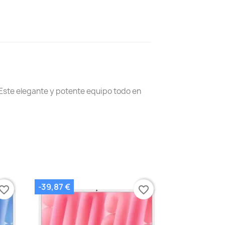
. Este elegante y potente equipo todo en
-39,87 €
vorite_border
favorite_border