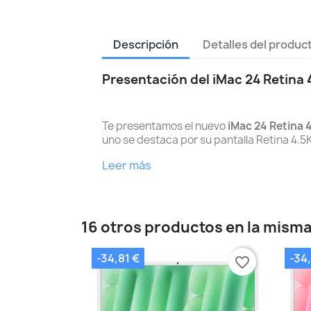
Descripción
Detalles del produc
Presentación del iMac 24 Retina
Te presentamos el nuevo
iMac 24 Retina 
uno se destaca por su pantalla Retina 4.5K
Leer más
16 otros productos en la misma
-34,81 €
-34,
favorite_border