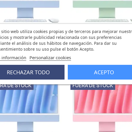
Vista rápida
Vista rápida


 sitio web utiliza cookies propias y de terceros para mejorar nuest
Mac 24 Retina 4.5K Display...
IMac 24 Retina 4.5K M4 16GB
icios y mostrarle publicidad relacionada con sus preferencias
1.382,92 €
1.837,81 €
1.412,68 €
1.877,68 €
ante el análisis de sus hábitos de navegación. Para dar su
0 opinión
0 opini
entimiento sobre su uso pulse el botón Acepto.
 información
Personalizar cookies
RECHAZAR TODO
ACEPTO
91 €
-44,91 €
favorite_border
fa
RA DE STOCK
FUERA DE STOCK