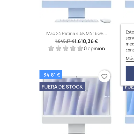
Vista rápida

Este
IMac 24 Retina 4.5K M4 16GB...
I
serv
1.610,36 €
1.645,17 €
medi
0 opinión
cons
Más
-34,81 €
-44,
favorite_border
FUERA DE STOCK
FUE