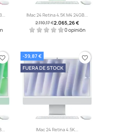
Vista rápida

...
IMac 24 Retina 4.5K M4 24GB...
2.065,26 €
2.110,17 €
ón
0 opinión
-39,87 €
vorite_border
favorite_border
FUERA DE STOCK
Vista rápida

...
IMac 24 Retina 4.5K...