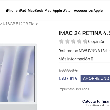
iPhone
iPad
MacBook
Mac
Apple Watch
Accesorios Apple
 M4 16GB 512GB Plata
IMAC 24 RETINA 4.
0 opinión
MWUV3Y/A
|
Referencia:
Fabr
Más información
1.877,68 €
1.837,81 €
AHORRE UN 3
Impuestos incluidos