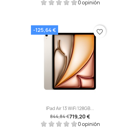
0 opinión
-125,64 €
favorite_border
IPad Air 13 WiFi 128GB...
719,20 €
844,84 €
0 opinión