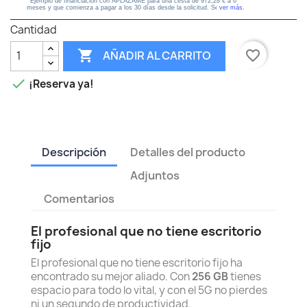
Cantidad

favorite_border
AÑADIR AL CARRITO

¡Reserva ya!
Descripción
Detalles del producto
Adjuntos
Comentarios
El profesional que no tiene escritorio
fijo
El profesional que no tiene escritorio fijo ha
encontrado su mejor aliado. Con
256 GB
tienes
espacio para todo lo vital, y con el 5G no pierdes
ni un segundo de productividad.