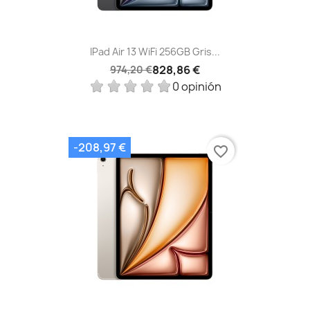
IPad Air 13 WiFi 256GB Gris...
828,86 €
974,20 €
0 opinión
-208,97 €
favorite_border