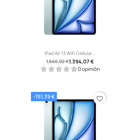
IPad Air 13 WiFi Cellular...
1.394,07 €
1.640,92 €
0 opinión
-151,39 €
favorite_border