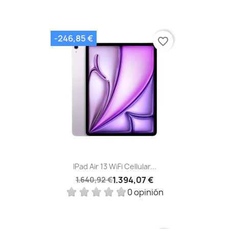
-246,85 €
favorite_border
IPad Air 13 WiFi Cellular...
1.394,07 €
1.640,92 €
0 opinión