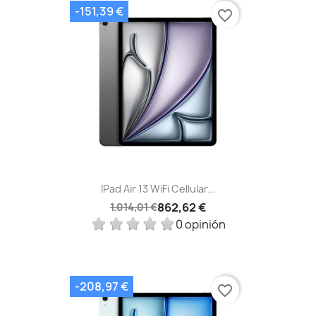
-151,39 €
favorite_border
IPad Air 13 WiFi Cellular...
862,62 €
1.014,01 €
0 opinión
-208,97 €
favorite_border