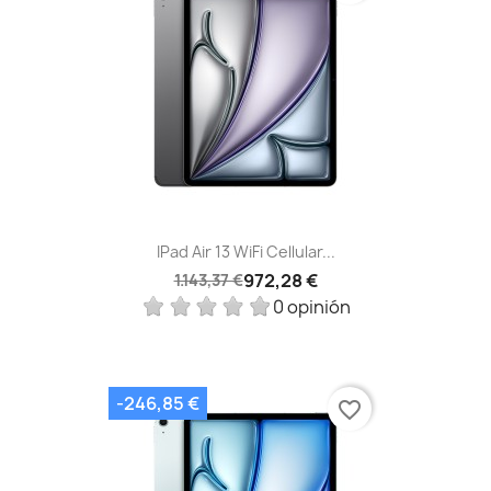
IPad Air 13 WiFi Cellular...
972,28 €
1.143,37 €
0 opinión
-246,85 €
favorite_border