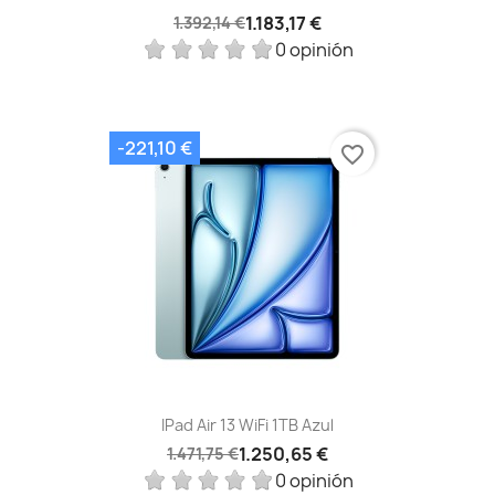
1.183,17 €
1.392,14 €
0 opinión
-221,10 €
favorite_border
IPad Air 13 WiFi 1TB Azul
1.250,65 €
1.471,75 €
0 opinión