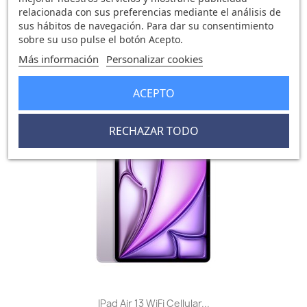
relacionada con sus preferencias mediante el análisis de
sus hábitos de navegación. Para dar su consentimiento
IPad Air 13 WiFi Cellular...
sobre su uso pulse el botón Acepto.
1.183,17 €
1.392,14 €
Más información
Personalizar cookies
0 opinión
ACEPTO
RECHAZAR TODO
-208,97 €
favorite_border
IPad Air 13 WiFi Cellular...