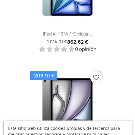
IPad Air 13 WiFi Cellular...
862,62 €
1.014,01 €
0 opinión
-208,97 €
favorite_border
Este sitio web utiliza cookies propias y de terceros para
mejorar nuestros servicios y mostrarle publicidad