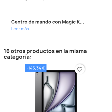
Centro de mando con Magic K...
Leer más
16 otros productos en la misma
categoría:
-145,34 €
favorite_border