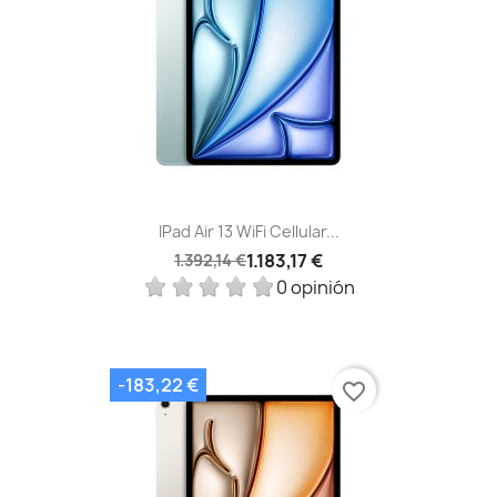
IPad Air 13 WiFi Cellular...
1.183,17 €
1.392,14 €
0 opinión
-183,22 €
favorite_border