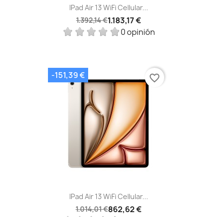
IPad Air 13 WiFi Cellular...
1.183,17 €
1.392,14 €
0 opinión
-151,39 €
favorite_border
IPad Air 13 WiFi Cellular...
862,62 €
1.014,01 €