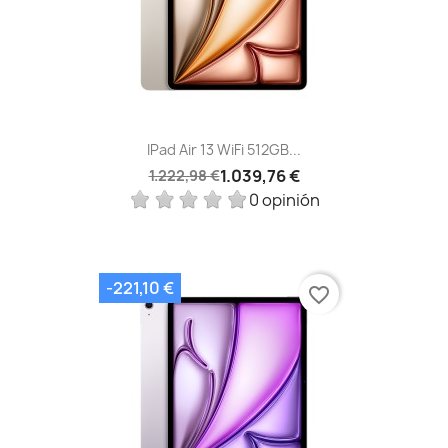
IPad Air 13 WiFi 512GB...
1.039,76 €
1.222,98 €
0 opinión
-221,10 €
favorite_border