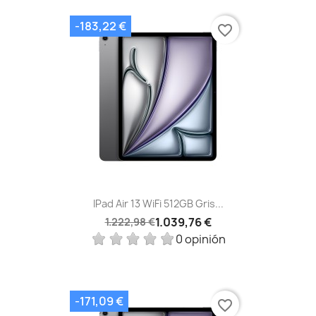
-183,22 €
favorite_border
IPad Air 13 WiFi 512GB Gris...
1.039,76 €
1.222,98 €
0 opinión
-171,09 €
favorite_border