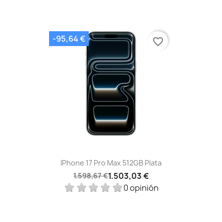
-95,64 €
favorite_border
IPhone 17 Pro Max 512GB Plata
1.503,03 €
1.598,67 €
0 opinión