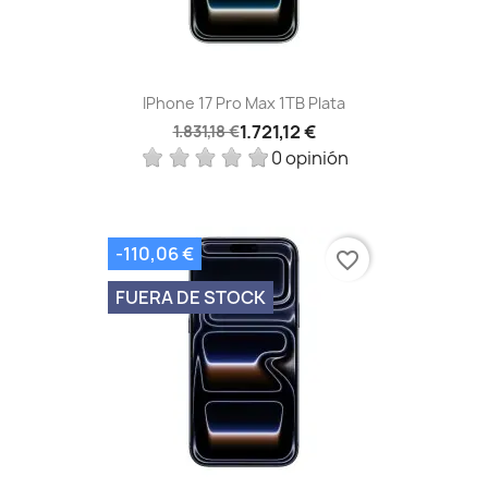
IPhone 17 Pro Max 1TB Plata
1.721,12 €
1.831,18 €
0 opinión
-110,06 €
favorite_border
FUERA DE STOCK