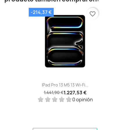
-214,37 €
favorite_border
IPad Pro 13 M5 13 Wi‑Fi...
1.227,53 €
1.441,90 €
0 opinión