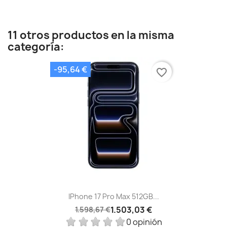
11 otros productos en la misma
categoría:
-95,64 €
favorite_border
IPhone 17 Pro Max 512GB...
1.503,03 €
1.598,67 €
0 opinión