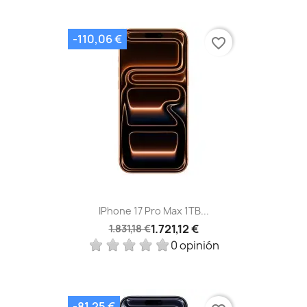
-110,06 €
favorite_border
IPhone 17 Pro Max 1TB...
1.721,12 €
1.831,18 €
0 opinión
-81,25 €