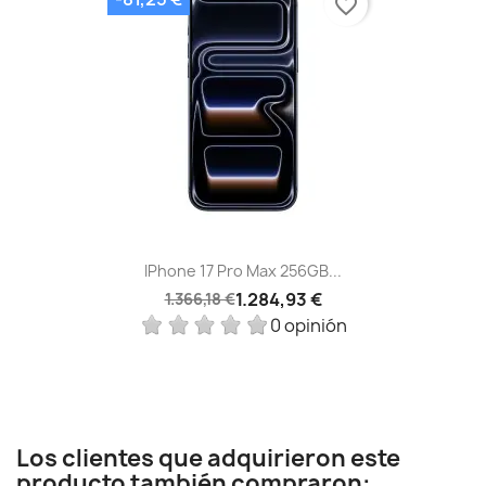
favorite_border
IPhone 17 Pro Max 256GB...
1.284,93 €
1.366,18 €
0 opinión
Los clientes que adquirieron este
producto también compraron: