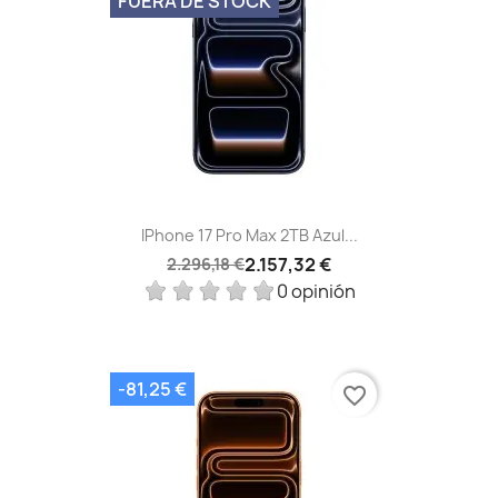
FUERA DE STOCK
IPhone 17 Pro Max 2TB Azul...
2.157,32 €
2.296,18 €
0 opinión
-81,25 €
favorite_border