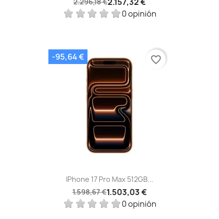
2.157,32 €
2.296,18 €
0 opinión
-95,64 €
favorite_border
IPhone 17 Pro Max 512GB...
1.503,03 €
1.598,67 €
0 opinión