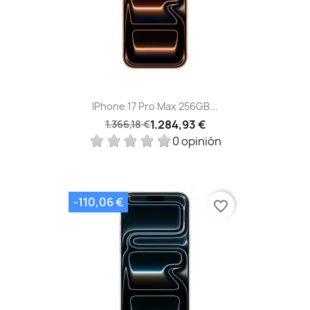
IPhone 17 Pro Max 256GB...
1.284,93 €
1.366,18 €
0 opinión
-110,06 €
favorite_border