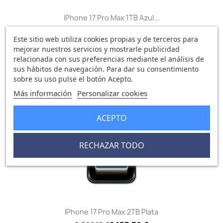
IPhone 17 Pro Max 1TB Azul...
1.721,12 €
1.831,18 €
Este sitio web utiliza cookies propias y de terceros para
0 opinión
mejorar nuestros servicios y mostrarle publicidad
relacionada con sus preferencias mediante el análisis de
sus hábitos de navegación. Para dar su consentimiento
sobre su uso pulse el botón Acepto.
-138,86 €
favorite_border
Más información
Personalizar cookies
FUERA DE STOCK
ACEPTO
RECHAZAR TODO
IPhone 17 Pro Max 2TB Plata