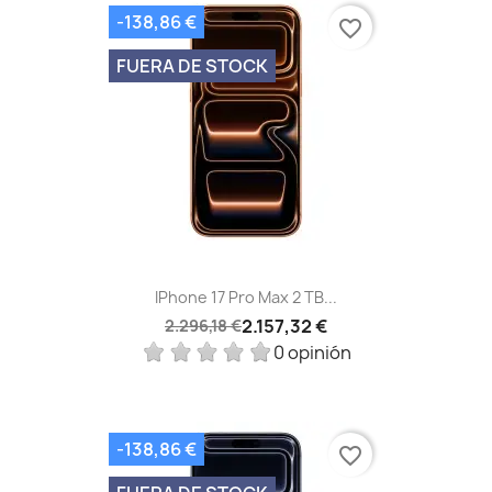
-138,86 €
favorite_border
FUERA DE STOCK
IPhone 17 Pro Max 2 TB...
2.157,32 €
2.296,18 €
0 opinión
-138,86 €
favorite_border