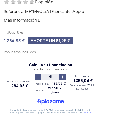
0 opinión
MFYM4QL/A
|
Apple
Referencia:
Fabricante:
Más información
1.366,18 €
1.284,93 €
AHORRE UN 81,25 €
Impuestos incluidos