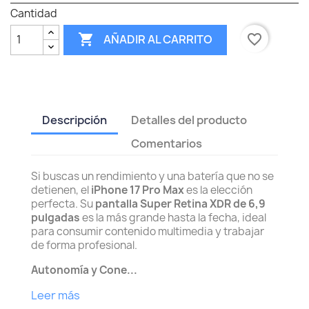
Cantidad

favorite_border
AÑADIR AL CARRITO
Descripción
Detalles del producto
Comentarios
Si buscas un rendimiento y una batería que no se
detienen, el
iPhone 17 Pro Max
es la elección
perfecta. Su
pantalla Super Retina XDR de 6,9
pulgadas
es la más grande hasta la fecha, ideal
para consumir contenido multimedia y trabajar
de forma profesional.
Autonomía y Cone...
Leer más