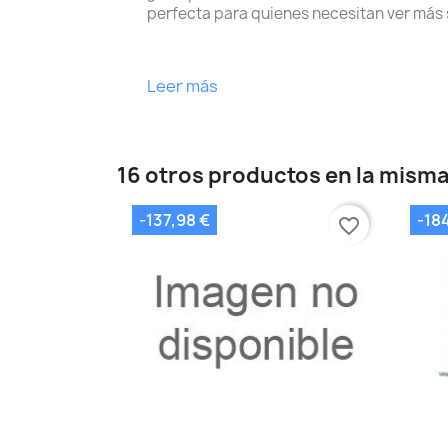
perfecta para quienes necesitan ver más si
Leer más
16 otros productos en la misma
-137,98 €
-18
favorite_border