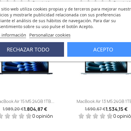
0 opinión
0 opini
 sitio web utiliza cookies propias y de terceros para mejorar nuest
icios y mostrarle publicidad relacionada con sus preferencias
ante el análisis de sus hábitos de navegación. Para dar su
entimiento sobre su uso pulse el botón Acepto.
4,33 €
-156,52 €
favorite_border
fa
 información
Personalizar cookies
RECHAZAR TODO
ACEPTO
Vista rápida
Vista rápida


cBook Air 15 M5 24GB 1TB...
MacBook Air 13 M5 24GB 1TB
1.804,87 €
1.534,15 €
1.989,20 €
1.690,67 €
0 opinión
0 opini