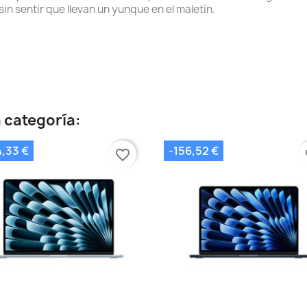
n sentir que llevan un yunque en el maletín.
 categoría:
4,33 €
-156,52 €
favorite_border
fa