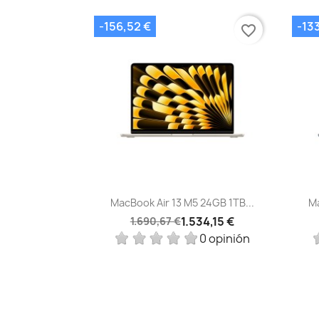
-156,52 €
-13
favorite_border
Vista rápida

MacBook Air 13 M5 24GB 1TB...
Ma
1.534,15 €
1.690,67 €
0 opinión