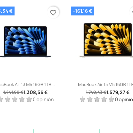
3,34 €
-161,16 €
favorite_border
fa
Vista rápida
Vista rápida


cBook Air 13 M5 16GB 1TB...
MacBook Air 15 M5 16GB 1TB
1.308,56 €
1.579,27 €
1.441,90 €
1.740,43 €
0 opinión
0 opini