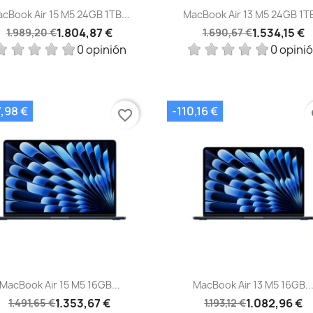
Vista rápida
Vista rápida


cBook Air 15 M5 24GB 1TB...
MacBook Air 13 M5 24GB 1TB
1.804,87 €
1.534,15 €
1.989,20 €
1.690,67 €
0 opinión
0 opini
7,98 €
-110,16 €
favorite_border
fa
Vista rápida
Vista rápida


MacBook Air 15 M5 16GB...
MacBook Air 13 M5 16GB..
1.353,67 €
1.082,96 €
1.491,65 €
1.193,12 €