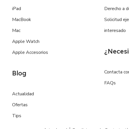
iPad
Derecho a d
MacBook
Solicitud ej
Mac
interesado
Apple Watch
¿Necesi
Apple Accesorios
Contacta co
Blog
FAQs
Actualidad
Ofertas
Tips