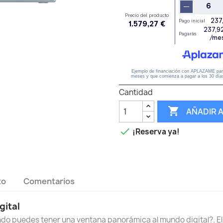
Cantidad

AÑADIR 

¡Reserva ya!
to
Comentarios
gital
ndo puedes tener una ventana panorámica al mundo digital?. E