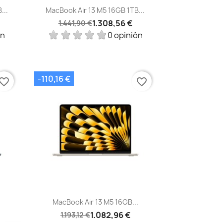
Vista rápida

...
MacBook Air 13 M5 16GB 1TB...
1.308,56 €
1.441,90 €
ón
0 opinión
-110,16 €
vorite_border
favorite_border
Vista rápida

.
MacBook Air 13 M5 16GB...
1.082,96 €
1.193,12 €