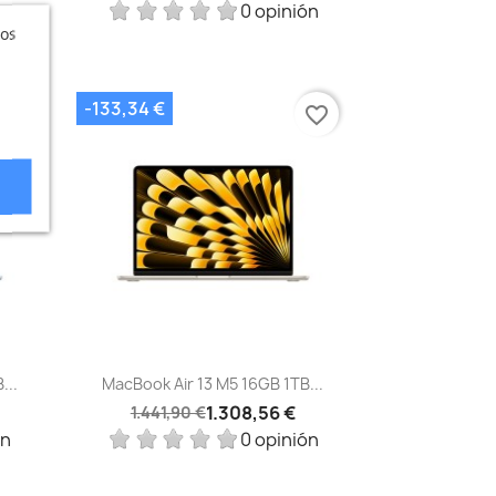
ón
0 opinión
ros
-133,34 €
vorite_border
favorite_border
Vista rápida

...
MacBook Air 13 M5 16GB 1TB...
1.308,56 €
1.441,90 €
ón
0 opinión