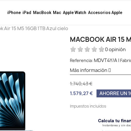
iPhone
iPad
MacBook
Mac
Apple Watch
Accesorios Apple
 Air 15 M5 16GB 1TB Azul cielo
MACBOOK AIR 15 M
0 opinión
MDVT4Y/A
|
Referencia:
Fabri
Más información
1.740,43 €
1.579,27 €
AHORRE UN 16
Impuestos incluidos