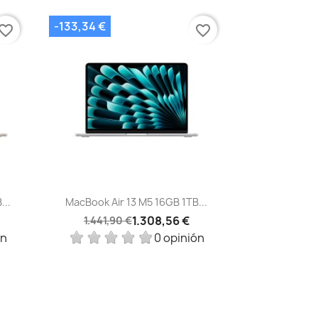
-133,34 €
vorite_border
favorite_border
Vista rápida

...
MacBook Air 13 M5 16GB 1TB...
1.308,56 €
1.441,90 €
ón
0 opinión