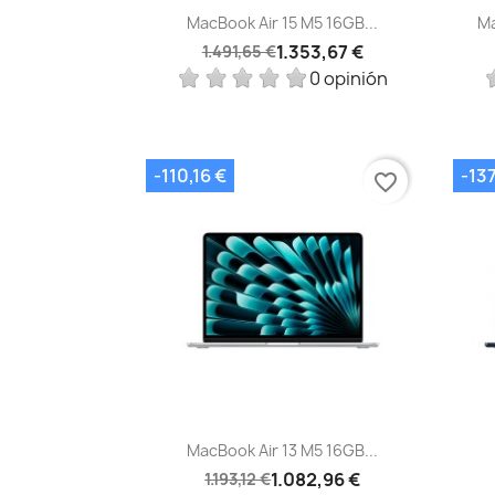
Vista rápida

MacBook Air 15 M5 16GB...
Ma
1.353,67 €
1.491,65 €
0 opinión
-110,16 €
-13
favorite_border
Vista rápida

MacBook Air 13 M5 16GB...
1.082,96 €
1.193,12 €