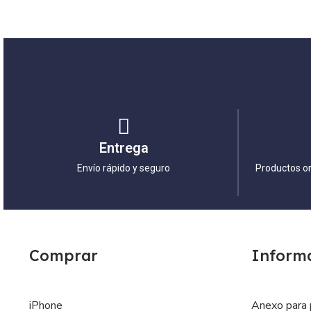
Entrega
Envío rápido y seguro
Productos or
Comprar
Inform
iPhone
Anexo para 