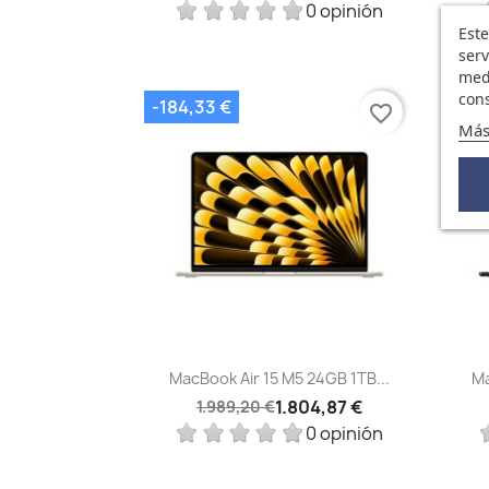
0 opinión
Este
serv
medi
cons
-184,33 €
-18
favorite_border
Más
Vista rápida

MacBook Air 15 M5 24GB 1TB...
Ma
1.804,87 €
1.989,20 €
0 opinión