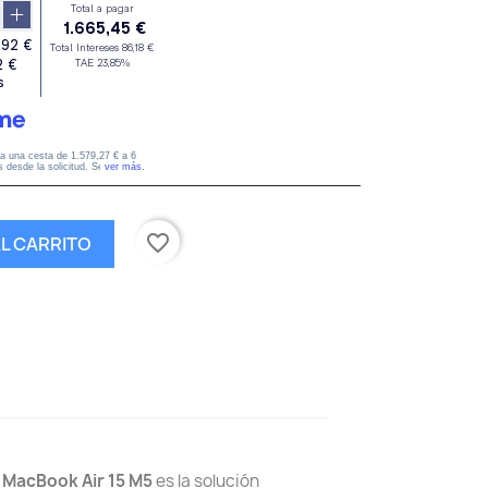
favorite_border
AL CARRITO
l
MacBook Air 15 M5
es la solución