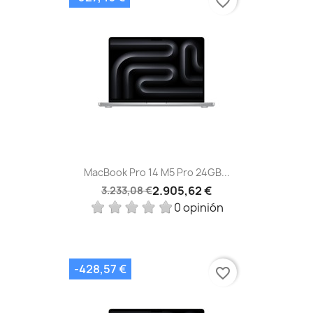
favorite_border
MacBook Pro 14 M5 Pro 24GB...
2.905,62 €
3.233,08 €
0 opinión
-428,57 €
favorite_border