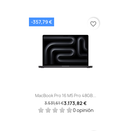
-357,79 €
favorite_border
MacBook Pro 16 M5 Pro 48GB...
3.173,82 €
3.531,61 €
0 opinión