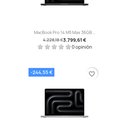
MacBook Pro 14 M5 Max 36GB...
3.799,61 €
4.228,18 €
0 opinión
-244,55 €
favorite_border