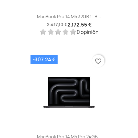
MacBook Pro 14 M5 32GB 1TB...
2.172,55 €
2.417,10 €
0 opinión
-307,24 €
favorite_border
MacBook Pro 14 M5 Pro 24GB...