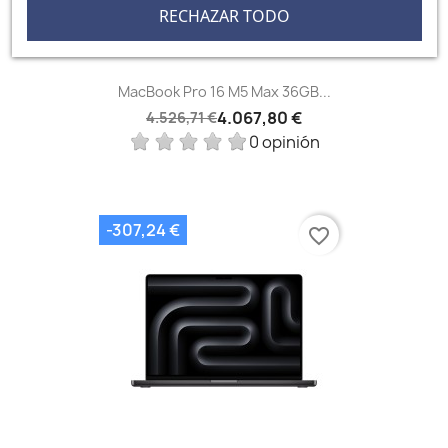
RECHAZAR TODO
MacBook Pro 16 M5 Max 36GB...
4.067,80 €
4.526,71 €
0 opinión
-307,24 €
favorite_border