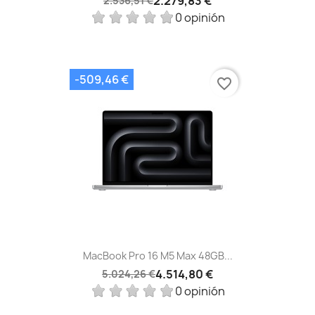
2.279,83 €
2.536,51 €
0 opinión
-509,46 €
favorite_border
MacBook Pro 16 M5 Max 48GB...
4.514,80 €
5.024,26 €
0 opinión