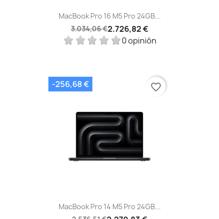
MacBook Pro 16 M5 Pro 24GB...
2.726,82 €
3.034,06 €
0 opinión
-256,68 €
favorite_border
MacBook Pro 14 M5 Pro 24GB...