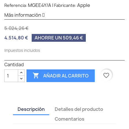
MGEE4Y/A
|
Apple
Referencia:
Fabricante:
Más información
5.024,26 €
4.514,80 €
AHORRE UN 509,46 €
Impuestos incluidos
Cantidad

favorite_border
AÑADIR AL CARRITO
Descripción
Detalles del producto
Comentarios