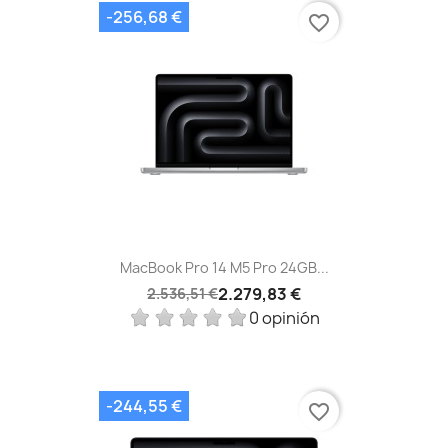
-256,68 €
favorite_border
MacBook Pro 14 M5 Pro 24GB...
2.279,83 €
2.536,51 €
0 opinión
-244,55 €
favorite_border