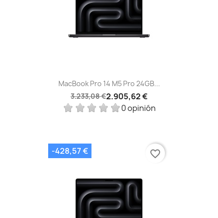
MacBook Pro 14 M5 Pro 24GB...
2.905,62 €
3.233,08 €
0 opinión
-428,57 €
favorite_border