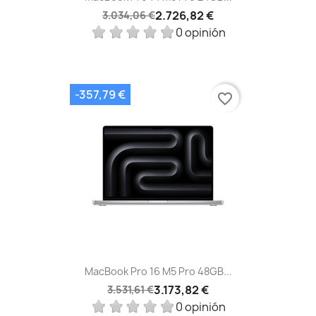
2.726,82 €
3.034,06 €
0 opinión
-357,79 €
favorite_border
MacBook Pro 16 M5 Pro 48GB...
3.173,82 €
3.531,61 €
0 opinión