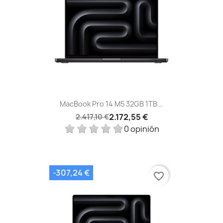
MacBook Pro 14 M5 32GB 1TB...
2.172,55 €
2.417,10 €
0 opinión
-307,24 €
favorite_border