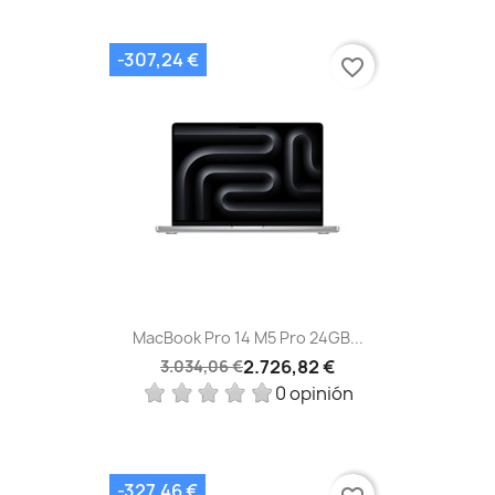
-307,24 €
favorite_border
MacBook Pro 14 M5 Pro 24GB...
2.726,82 €
3.034,06 €
0 opinión
-327,46 €