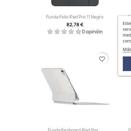
Vista rápida

Funda Folio IPad Pro 11 Negro
F
Este
82,78 €
serv
0 opinión
medi
cons
Más
FUE
favorite_border
Vista rápida

Funda Keyboard IPad Pro...
F