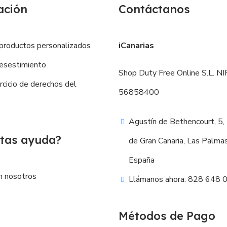
ación
Contáctanos
productos personalizados
iCanarias
esestimiento
Shop Duty Free Online S.L. NIF
ercicio de derechos del
56858400
Agustín de Bethencourt, 5,
tas ayuda?
de Gran Canaria, Las Palma
España
n nosotros
Llámanos ahora: 828 648 
Métodos de Pago