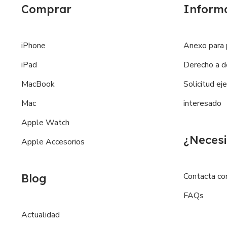
Comprar
Inform
iPhone
Anexo para 
iPad
Derecho a d
MacBook
Solicitud ej
Mac
interesado
Apple Watch
¿Necesi
Apple Accesorios
Contacta co
Blog
FAQs
Actualidad