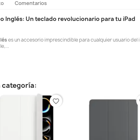
to
Comentarios
o Inglés: Un teclado revolucionario para tu iPad
lés
es un accesorio imprescindible para cualquier usuario del i
e,...
 categoría:
favorite_border
fa