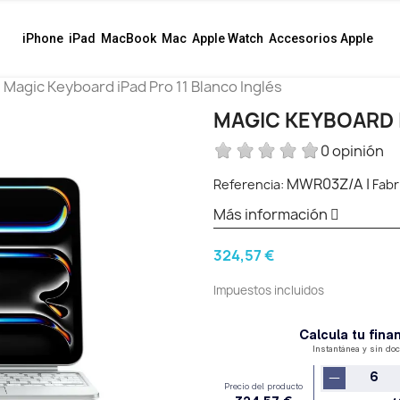
iPhone
iPad
MacBook
Mac
Apple Watch
Accesorios Apple
Magic Keyboard iPad Pro 11 Blanco Inglés
MAGIC KEYBOARD I
0 opinión
MWR03Z/A
|
Referencia:
Fabr
Más información
324,57 €
Impuestos incluidos