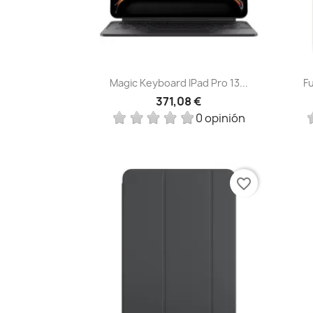
Vista rápida

Magic Keyboard IPad Pro 13...
Fu
371,08 €
0 opinión
favorite_border