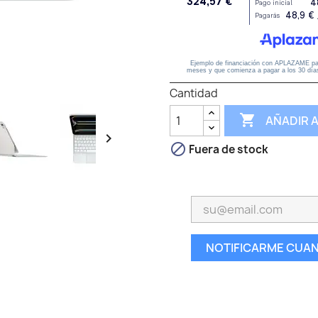
Cantidad

AÑADIR 


Fuera de stock
NOTIFICARME CUAN