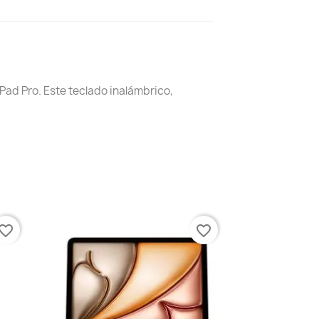
Pad Pro. Este teclado inalámbrico,
vorite_border
favorite_border