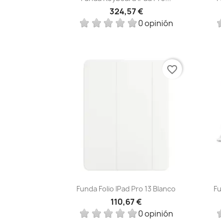
324,57 €
0 opinión
favorite_border
Vista rápida

Funda Folio IPad Pro 13 Blanco
Fu
110,67 €
0 opinión