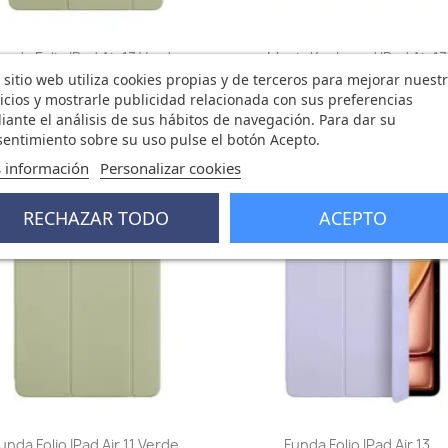
Vista rápida
Vista rápida


unda Folio IPad Air 13 Verde
Magic Keyboard IPad Air 13.
 sitio web utiliza cookies propias y de terceros para mejorar nuest
110,67 €
324,57 €
icios y mostrarle publicidad relacionada con sus preferencias
0 opinión
0 opini
ante el análisis de sus hábitos de navegación. Para dar su
entimiento sobre su uso pulse el botón Acepto.
 información
Personalizar cookies
RA DE STOCK
favorite_border
fa
RECHAZAR TODO
ACEPTO
Vista rápida
Vista rápida


unda Folio IPad Air 11 Verde
Funda Folio IPad Air 13...