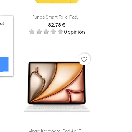
Vista rápida

..
Funda Smart Folio IPad...
ros
82,78 €
ón
0 opinión
vorite_border
favorite_border
Vista rápida

Magic Keyboard IPad Air 13...