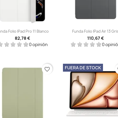
Vista rápida
Vista rápida


nda Folio IPad Pro 11 Blanco
Funda Folio IPad Air 13 Gri
82,78 €
110,67 €
0 opinión
0 opini
FUERA DE STOCK
favorite_border
fa