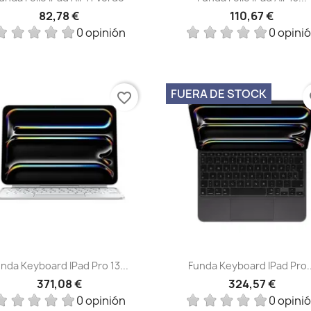
82,78 €
110,67 €
0 opinión
0 opini
FUERA DE STOCK
favorite_border
fa
Vista rápida
Vista rápida


nda Keyboard IPad Pro 13...
Funda Keyboard IPad Pro..
371,08 €
324,57 €
0 opinión
0 opini