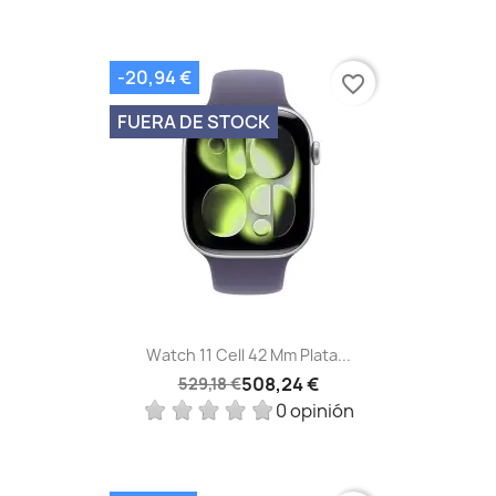
-20,94 €
favorite_border
FUERA DE STOCK
Watch 11 Cell 42 Mm Plata...
508,24 €
529,18 €
0 opinión