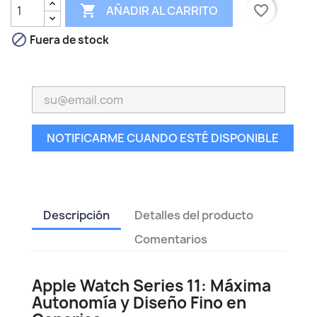

favorite_border
AÑADIR AL CARRITO

Fuera de stock
NOTIFICARME CUANDO ESTÉ DISPONIBLE
Descripción
Detalles del producto
Comentarios
Apple Watch Series 11: Máxima
Autonomía y Diseño Fino en