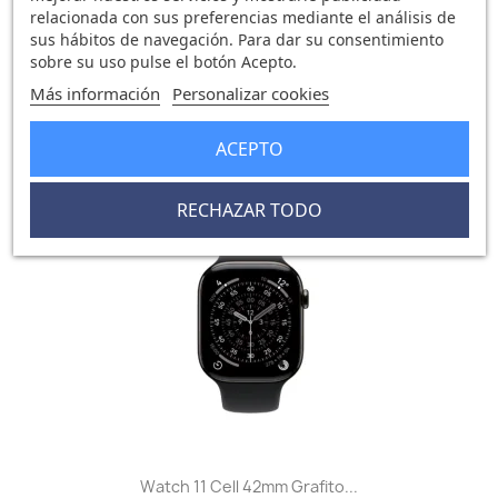
relacionada con sus preferencias mediante el análisis de
sus hábitos de navegación. Para dar su consentimiento
Watch 11 Cell 42mm Gris...
sobre su uso pulse el botón Acepto.
508,24 €
529,18 €
Más información
Personalizar cookies
0 opinión
ACEPTO
-31,07 €
RECHAZAR TODO
favorite_border
Watch 11 Cell 42mm Grafito...