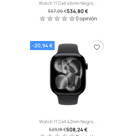
Watch 11 Cell 46mm Negro...
534,80 €
557,06 €
0 opinión
-20,94 €
favorite_border
Watch 11 Cell 42mm Negro...
508,24 €
529,18 €