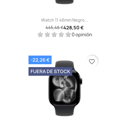
Watch 11 46mm Negro...
428,50 €
445,46 €
0 opinión
-22,26 €
favorite_border
FUERA DE STOCK