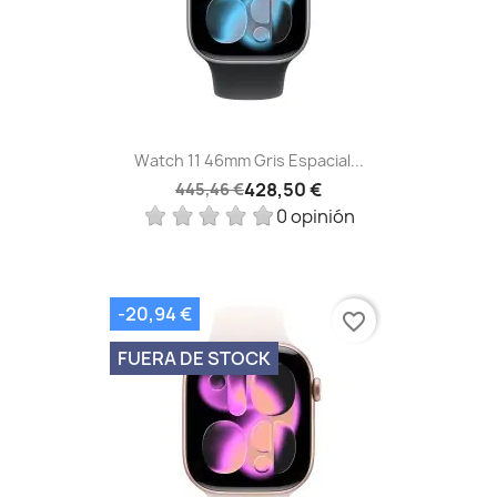
Watch 11 46mm Gris Espacial...
428,50 €
445,46 €
0 opinión
-20,94 €
favorite_border
FUERA DE STOCK