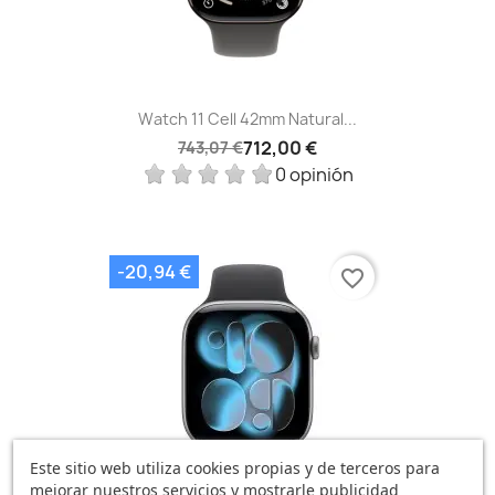
Watch 11 Cell 42mm Natural...
712,00 €
743,07 €
0 opinión
-20,94 €
favorite_border
Este sitio web utiliza cookies propias y de terceros para
mejorar nuestros servicios y mostrarle publicidad