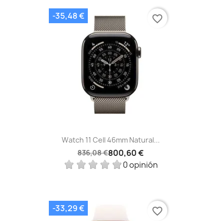
-35,48 €
favorite_border
Watch 11 Cell 46mm Natural...
800,60 €
836,08 €
0 opinión
-33,29 €
favorite_border