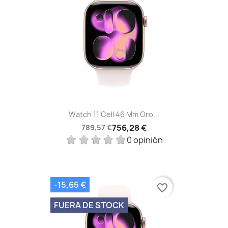
Watch 11 Cell 46 Mm Oro...
756,28 €
789,57 €
0 opinión
-15,65 €
favorite_border
FUERA DE STOCK