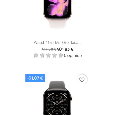
Watch 11 42 Mm Oro Rosa...
401,93 €
417,58 €
0 opinión
-31,07 €
favorite_border