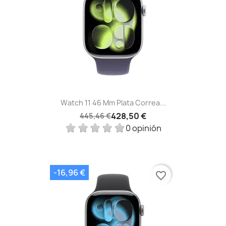
Watch 11 46 Mm Plata Correa...
428,50 €
445,46 €
0 opinión
-16,96 €
favorite_border