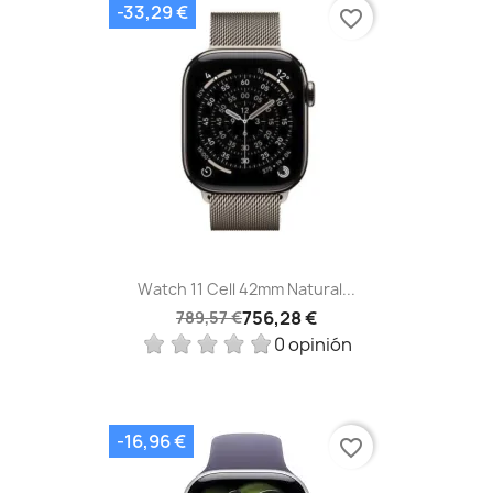
-33,29 €
favorite_border
Watch 11 Cell 42mm Natural...
756,28 €
789,57 €
0 opinión
-16,96 €
favorite_border