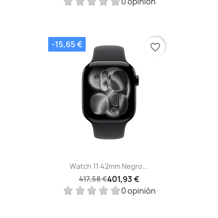
0 opinión
-15,65 €
favorite_border
Watch 11 42mm Negro...
401,93 €
417,58 €
0 opinión