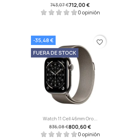
712,00 €
743,07 €
0 opinión
-35,48 €
favorite_border
FUERA DE STOCK
Watch 11 Cell 46mm Oro...
800,60 €
836,08 €
0 opinión