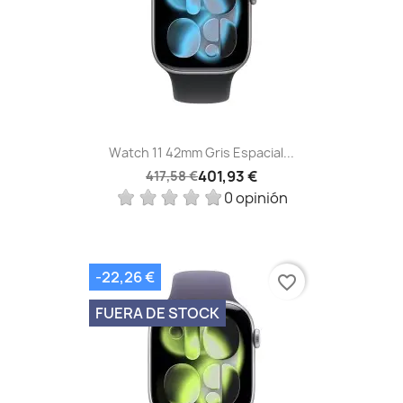
Watch 11 42mm Gris Espacial...
401,93 €
417,58 €
0 opinión
-22,26 €
favorite_border
FUERA DE STOCK