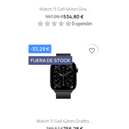
Watch 11 Cell 46mm Gris...
534,80 €
557,06 €
0 opinión
-33,29 €
favorite_border
FUERA DE STOCK
Watch 11 Cell 42mm Grafito...
756,28 €
789,57 €