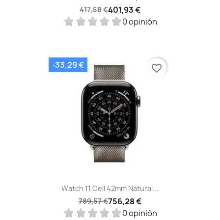
401,93 €
417,58 €
0 opinión
-33,29 €
favorite_border
Watch 11 Cell 42mm Natural...
756,28 €
789,57 €
0 opinión