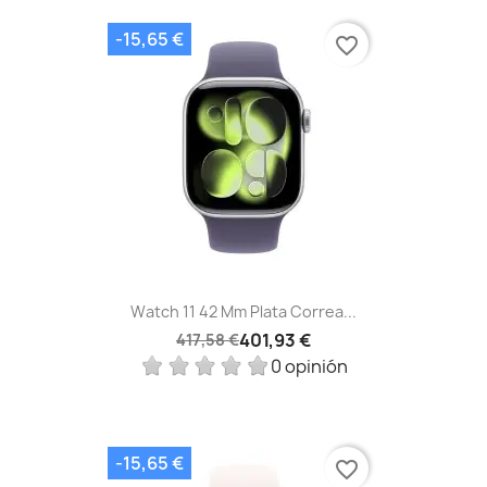
-15,65 €
favorite_border
Watch 11 42 Mm Plata Correa...
401,93 €
417,58 €
0 opinión
-15,65 €
favorite_border