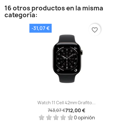
16 otros productos en la misma
categoría:
-31,07 €
favorite_border
Watch 11 Cell 42mm Grafito...
712,00 €
743,07 €
0 opinión