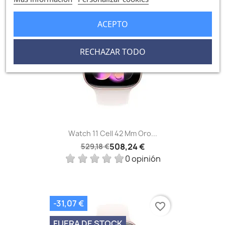
-20,94 €
favorite_border
ACEPTO
FUERA DE STOCK
RECHAZAR TODO
Watch 11 Cell 42 Mm Oro...
508,24 €
529,18 €
0 opinión
-31,07 €
favorite_border
FUERA DE STOCK