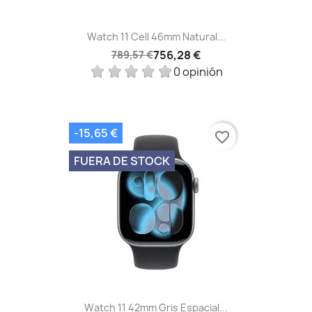
Watch 11 Cell 46mm Natural...
756,28 €
789,57 €
0 opinión
-15,65 €
favorite_border
FUERA DE STOCK
Watch 11 42mm Gris Espacial...