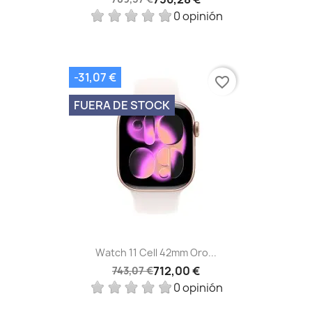
0 opinión
-31,07 €
favorite_border
FUERA DE STOCK
Watch 11 Cell 42mm Oro...
712,00 €
743,07 €
0 opinión