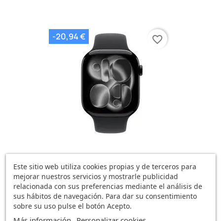
-20,94 €
favorite_border
Watch 11 Cell 42mm Negro...
Este sitio web utiliza cookies propias y de terceros para
508,24 €
529,18 €
mejorar nuestros servicios y mostrarle publicidad
0 opinión
relacionada con sus preferencias mediante el análisis de
sus hábitos de navegación. Para dar su consentimiento
sobre su uso pulse el botón Acepto.
Más información
Personalizar cookies