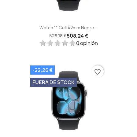
Watch 11 Cell 42mm Negro...
508,24 €
529,18 €
0 opinión
-22,26 €
favorite_border
FUERA DE STOCK