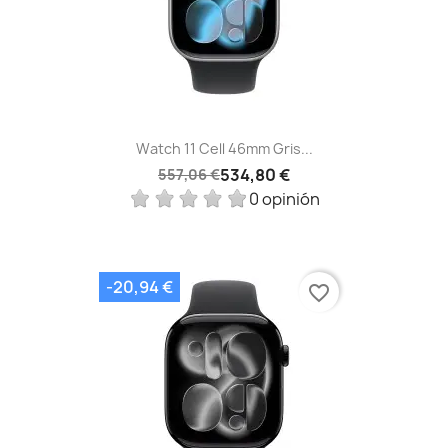
Watch 11 Cell 46mm Gris...
534,80 €
557,06 €
0 opinión
-20,94 €
favorite_border