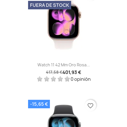
FUERA DE STOCK
Watch 11 42 Mm Oro Rosa...
401,93 €
417,58 €
0 opinión
-15,65 €
favorite_border