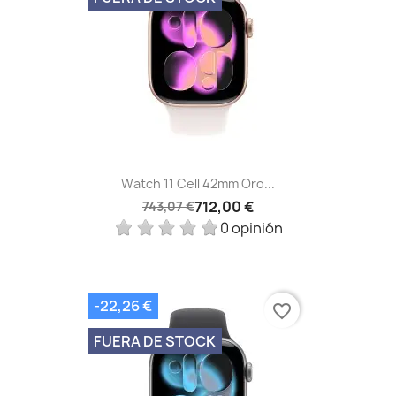
Watch 11 Cell 42mm Oro...
712,00 €
743,07 €
0 opinión
-22,26 €
favorite_border
FUERA DE STOCK