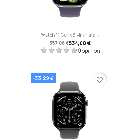
Watch 11 Cell 46 Mm Plata...
534,80 €
557,06 €
0 opinión
-33,29 €
favorite_border