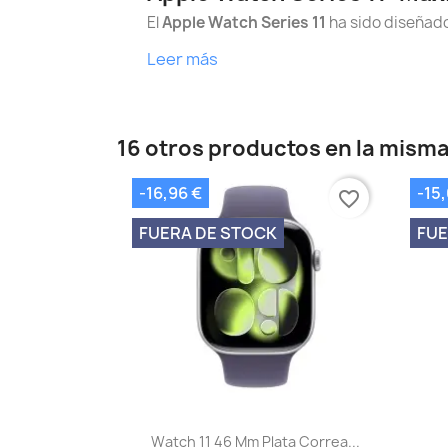
El
Apple Watch Series 11
ha sido diseñado
Leer más
16 otros productos en la misma
-16,96 €
-15,
favorite_border
FUERA DE STOCK
FUE
Vista rápida

Watch 11 46 Mm Plata Correa...