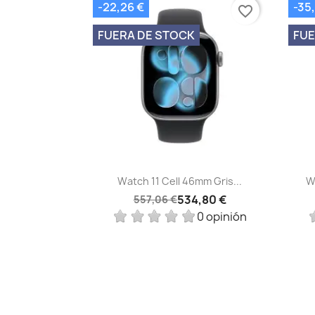
-22,26 €
-35
favorite_border
FUERA DE STOCK
FUE
Vista rápida

Watch 11 Cell 46mm Gris...
W
534,80 €
557,06 €
0 opinión