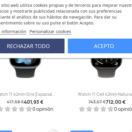
 sitio web utiliza cookies propias y de terceros para mejorar nuest
icios y mostrarle publicidad relacionada con sus preferencias
ante el análisis de sus hábitos de navegación. Para dar su
65 €
-31,07 €
favorite_border
fa
entimiento sobre su uso pulse el botón Acepto.
 información
Personalizar cookies
FUERA DE STOCK
RECHAZAR TODO
ACEPTO
Vista rápida
Vista rápida


tch 11 42mm Gris Espacial...
Watch 11 Cell 42mm Natural
401,93 €
712,00 €
417,58 €
743,07 €
0 opinión
0 opini