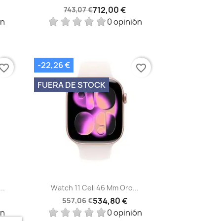
712,00 €
743,07 €
ón
0 opinión
-22,26 €
vorite_border
favorite_border
FUERA DE STOCK
Vista rápida

..
Watch 11 Cell 46 Mm Oro...
534,80 €
557,06 €
ón
0 opinión