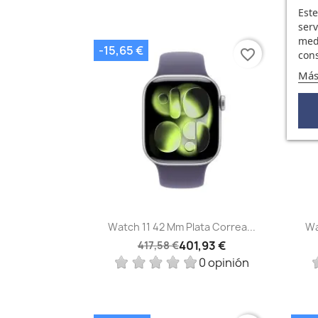
Este
serv
medi
-15,65 €
-15,
favorite_border
cons
Más
Vista rápida

Watch 11 42 Mm Plata Correa...
Wa
401,93 €
417,58 €
0 opinión