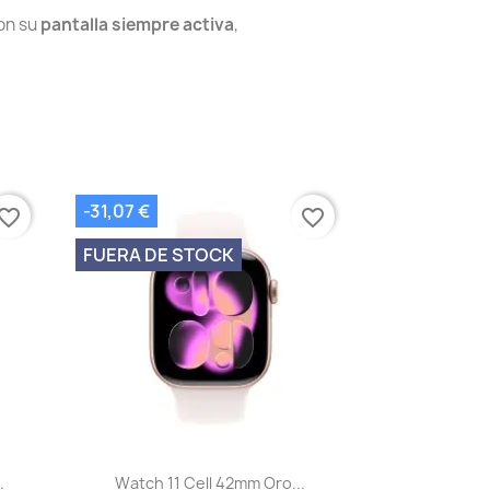
Con su
pantalla siempre activa
,
-31,07 €
vorite_border
favorite_border
FUERA DE STOCK
Vista rápida

.
Watch 11 Cell 42mm Oro...