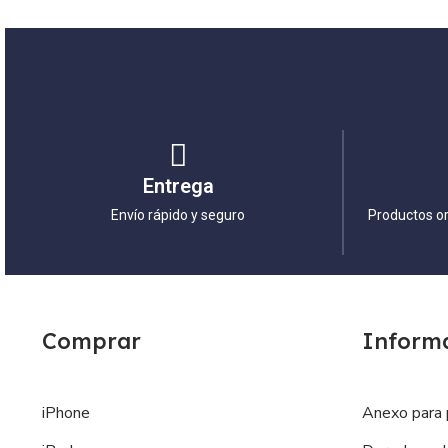
Entrega
Envío rápido y seguro
Productos or
Comprar
Inform
iPhone
Anexo para 