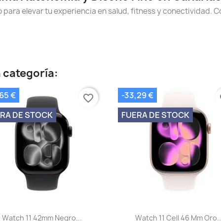
 para elevar tu experiencia en salud, fitness y conectividad. 
 categoría:
65 €
-33,29 €
favorite_border
fa
RA DE STOCK
FUERA DE STOCK
Vista rápida
Vista rápida


Watch 11 42mm Negro...
Watch 11 Cell 46 Mm Oro..