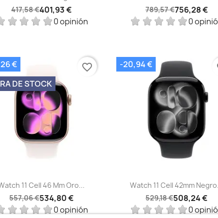
401,93 €
756,28 €
417,58 €
789,57 €
0 opinión
0 opini
,26 €
-20,94 €
favorite_border
fa
RA DE STOCK
Vista rápida
Vista rápida


Watch 11 Cell 46 Mm Oro...
Watch 11 Cell 42mm Negro.
534,80 €
508,24 €
557,06 €
529,18 €
0 opinión
0 opini