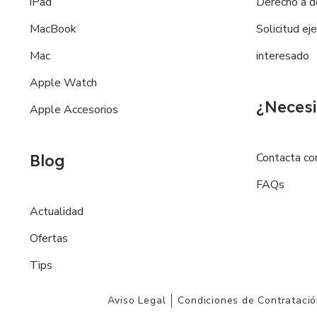
iPad
Derecho a d
MacBook
Solicitud ej
Mac
interesado
Apple Watch
¿Necesi
Apple Accesorios
Contacta co
Blog
FAQs
Actualidad
Ofertas
Tips
Aviso Legal
Condiciones de Contrataci