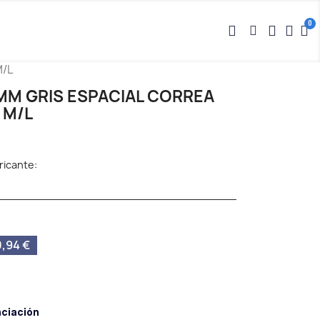
M/L
MM GRIS ESPACIAL CORREA
 M/L
ricante:
,94 €