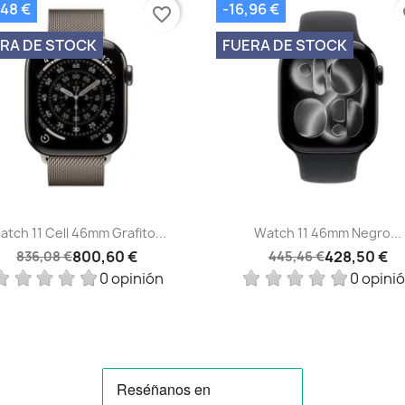
,48 €
-16,96 €
favorite_border
fa
RA DE STOCK
FUERA DE STOCK
Vista rápida
Vista rápida


atch 11 Cell 46mm Grafito...
Watch 11 46mm Negro...
800,60 €
428,50 €
836,08 €
445,46 €
0 opinión
0 opini