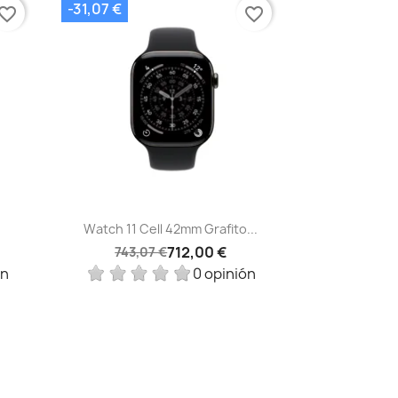
-31,07 €
vorite_border
favorite_border
Vista rápida

Watch 11 Cell 42mm Grafito...
712,00 €
743,07 €
ón
0 opinión