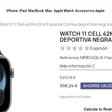
iPhone
iPad
MacBook
Mac
Apple Watch
Accesorios Apple
Watch 11 Cell 42mm Gris Espacial Correa deportiva negra 
WATCH 11 CELL 42
DEPORTIVA NEGRA
0 opinión
MF8C4QL/A
|
Referencia:
Fab
Más información
529,18 €
508,24 €
AHORRE UN 20
Impuestos incluidos