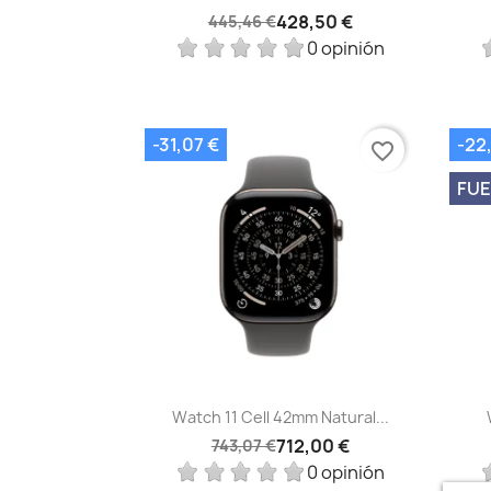
428,50 €
445,46 €
0 opinión
-31,07 €
-22
favorite_border
FUE
Vista rápida

Watch 11 Cell 42mm Natural...
712,00 €
743,07 €
0 opinión