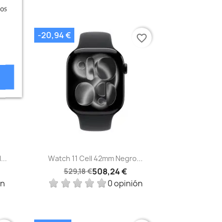
ros
-20,94 €
vorite_border
favorite_border
Vista rápida

...
Watch 11 Cell 42mm Negro...
508,24 €
529,18 €
ón
0 opinión