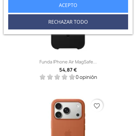
ACEPTO
RECHAZAR TODO
Funda IPhone Air MagSafe...
54,87 €
0 opinión
favorite_border