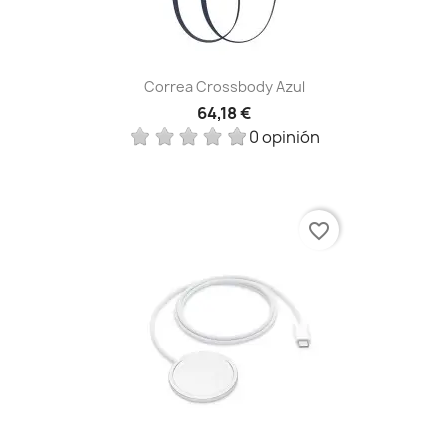
Correa Crossbody Azul
64,18 €
0 opinión
favorite_border