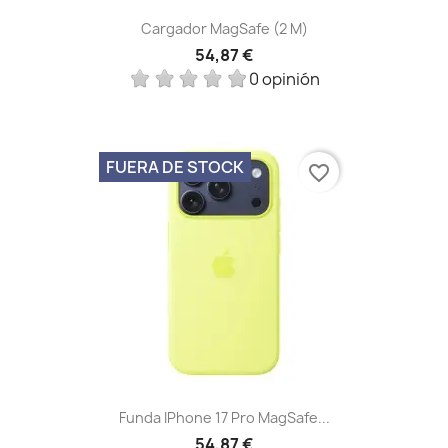
Cargador MagSafe (2 M)
54,87 €
0 opinión
FUERA DE STOCK
favorite_border
Funda IPhone 17 Pro MagSafe...
54,87 €