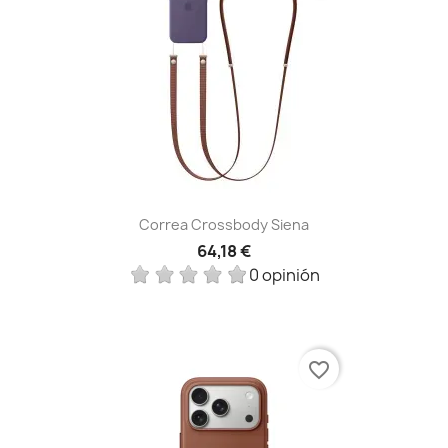
Correa Crossbody Siena
64,18 €
0 opinión
favorite_border