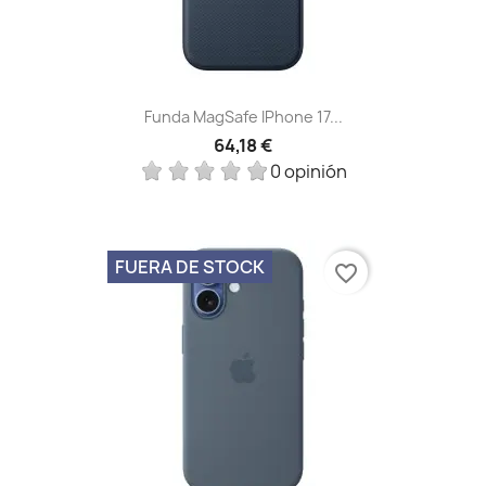
Funda MagSafe IPhone 17...
64,18 €
0 opinión
FUERA DE STOCK
favorite_border