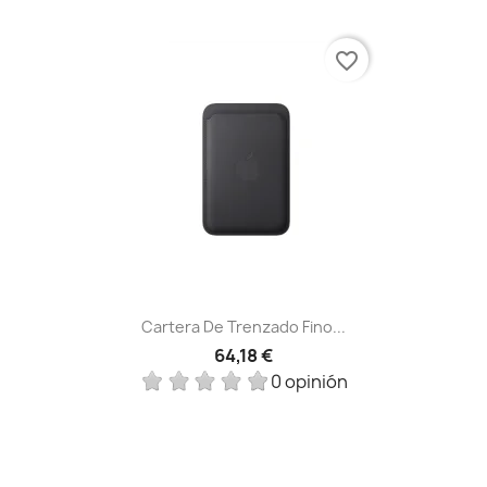
favorite_border
Cartera De Trenzado Fino...
64,18 €
0 opinión