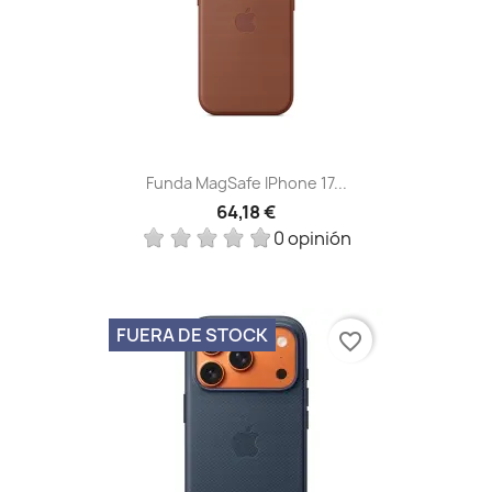
Funda MagSafe IPhone 17...
64,18 €
0 opinión
FUERA DE STOCK
favorite_border