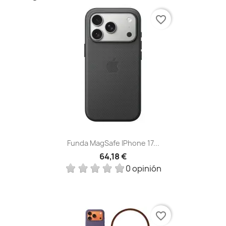
favorite_border
Funda MagSafe IPhone 17...
64,18 €
0 opinión
favorite_border