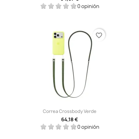
0 opinión
favorite_border
Correa Crossbody Verde
64,18 €
0 opinión