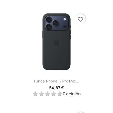
favorite_border
Funda IPhone 17 Pro Max...
54,87 €
0 opinión