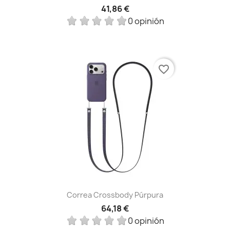
41,86 €
0 opinión
favorite_border
Correa Crossbody Púrpura
64,18 €
0 opinión