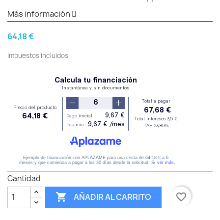
Más información
64,18 €
Impuestos incluidos
Cantidad

favorite_border
AÑADIR AL CARRITO