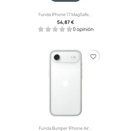
Funda IPhone 17 MagSafe...
54,87 €
0 opinión
favorite_border
Funda Bumper IPhone Air...