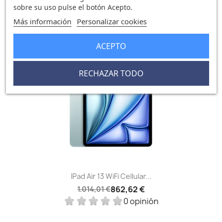
sobre su uso pulse el botón Acepto.
0 opinión
Más información
Personalizar cookies
ACEPTO
-151,39 €
favorite_border
RECHAZAR TODO
IPad Air 13 WiFi Cellular...
862,62 €
1.014,01 €
0 opinión