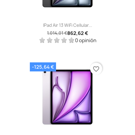
IPad Air 13 WiFi Cellular...
862,62 €
1.014,01 €
0 opinión
-125,64 €
favorite_border