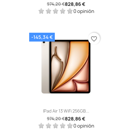
828,86 €
974,20 €
0 opinión
-145,34 €
favorite_border
IPad Air 13 WiFi 256GB...
828,86 €
974,20 €
0 opinión