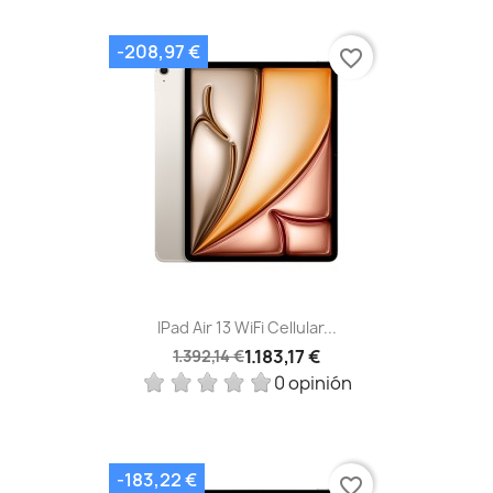
-208,97 €
favorite_border
IPad Air 13 WiFi Cellular...
1.183,17 €
1.392,14 €
0 opinión
-183,22 €
favorite_border