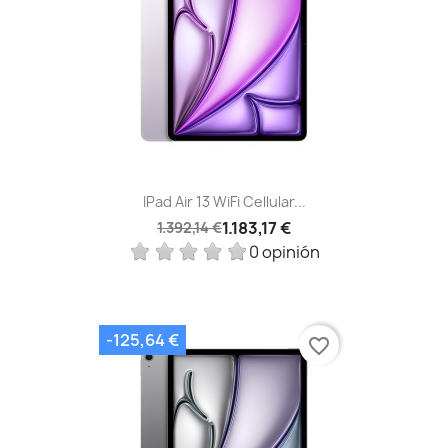
IPad Air 13 WiFi Cellular...
1.183,17 €
1.392,14 €
0 opinión
-125,64 €
favorite_border