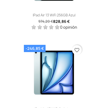
IPad Air 13 WiFi 256GB Azul
828,86 €
974,20 €
0 opinión
-246,85 €
favorite_border