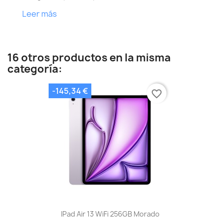
Leer más
16 otros productos en la misma
categoría:
-145,34 €
favorite_border
IPad Air 13 WiFi 256GB Morado