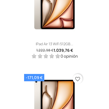
IPad Air 13 WiFi 512GB...
1.039,76 €
1.222,98 €
0 opinión
-171,09 €
favorite_border