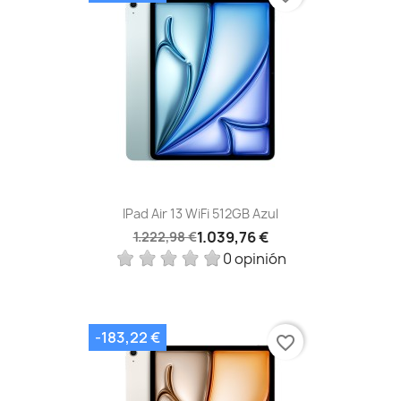
IPad Air 13 WiFi 512GB Azul
1.039,76 €
1.222,98 €
0 opinión
-183,22 €
favorite_border