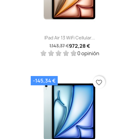
IPad Air 13 WiFi Cellular...
972,28 €
1.143,37 €
0 opinión
-145,34 €
favorite_border