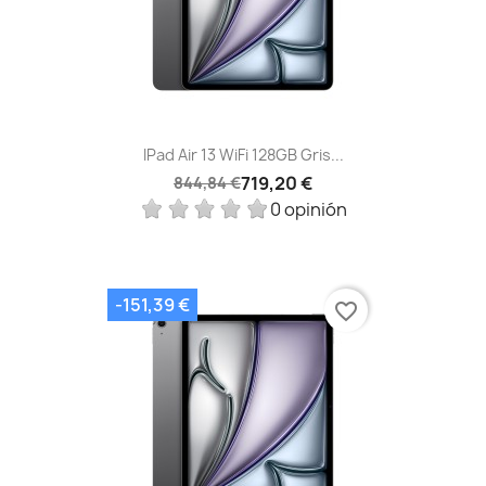
IPad Air 13 WiFi 128GB Gris...
719,20 €
844,84 €
0 opinión
-151,39 €
favorite_border