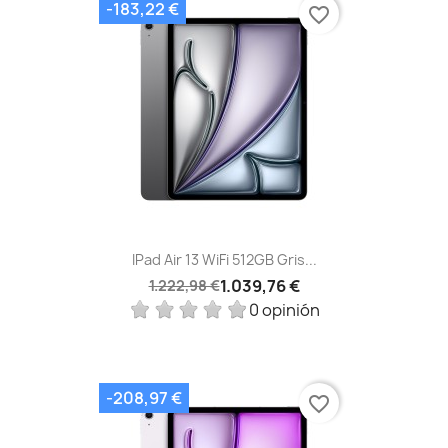
-183,22 €
favorite_border
IPad Air 13 WiFi 512GB Gris...
1.039,76 €
1.222,98 €
0 opinión
-208,97 €
favorite_border