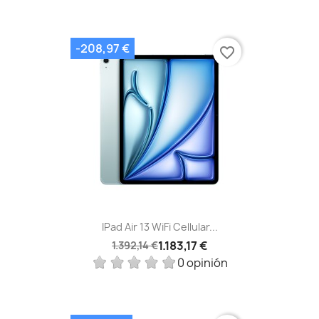
-208,97 €
favorite_border
IPad Air 13 WiFi Cellular...
1.183,17 €
1.392,14 €
0 opinión