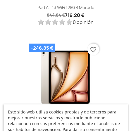
IPad Air 13 WiFi 128GB Morado
719,20 €
844,84 €
0 opinión
-246,85 €
favorite_border
Este sitio web utiliza cookies propias y de terceros para
mejorar nuestros servicios y mostrarle publicidad
IPad Air 13 WiFi Cellular...
relacionada con sus preferencias mediante el análisis de
1.394,07 €
1.640,92 €
sus hábitos de navegación. Para dar su consentimiento