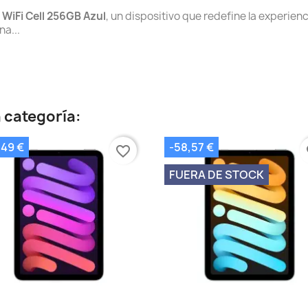
 WiFi Cell 256GB Azul
, un dispositivo que redefine la experien
a...
 categoría:
,49 €
-58,57 €
favorite_border
fa
FUERA DE STOCK