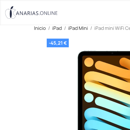
Inicio
iPad
iPad Mini
iPad mini WiFi C
-45,21 €