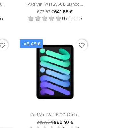
Vista rápida

ul
IPad Mini WiFi 256GB Blanco...
641,85 €
677,97 €
ón
0 opinión
-49,49 €
vorite_border
favorite_border
Vista rápida

IPad Mini WiFi 512GB Gris...
860,97 €
910,46 €