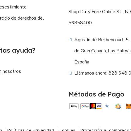
esestimiento
Shop Duty Free Online S.L. NIF
ercicio de derechos del
56858400
Agustín de Bethencourt, 5,
tas ayuda?
de Gran Canaria, Las Palma
España
n nosotros
Llámanos ahora: 828 648 
Métodos de Pago
ón
Políticas de Privacidad
Cookies
Protección al comprado