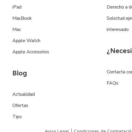
iPad
Derecho a d
MacBook
Solicitud ej
Mac
interesado
Apple Watch
¿Necesi
Apple Accesorios
Contacta co
Blog
FAQs
Actualidad
Ofertas
Tips
Aviso Legal
Condiciones de Contrataci