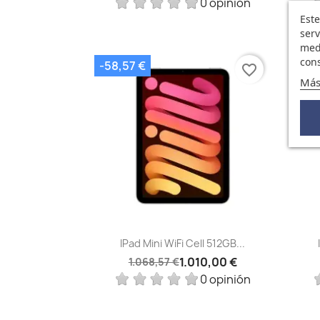
0 opinión
Este
serv
medi
cons
-58,57 €
-29,
favorite_border
Más
Vista rápida

IPad Mini WiFi Cell 512GB...
1.010,00 €
1.068,57 €
0 opinión