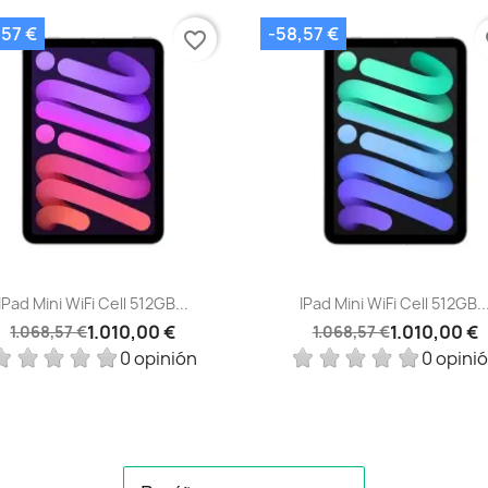
,57 €
-58,57 €
favorite_border
fa
Vista rápida
Vista rápida


IPad Mini WiFi Cell 512GB...
IPad Mini WiFi Cell 512GB..
1.010,00 €
1.010,00 €
1.068,57 €
1.068,57 €
0 opinión
0 opini