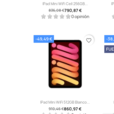
Vista rápida

IPad Mini WiFi Cell 256GB...
I
790,87 €
836,08 €
0 opinión
-49,49 €
-38
favorite_border
FUE
Vista rápida

IPad Mini WiFi 512GB Blanco...
860,97 €
910,46 €