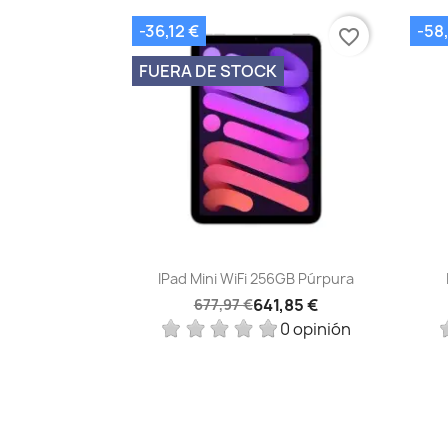
-36,12 €
-58
favorite_border
FUERA DE STOCK
Vista rápida

IPad Mini WiFi 256GB Púrpura
641,85 €
677,97 €
0 opinión