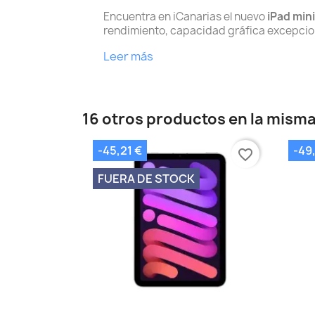
Encuentra en iCanarias el nuevo
iPad mini
rendimiento, capacidad gráfica excepcion
Leer más
16 otros productos en la misma
-45,21 €
-49
favorite_border
FUERA DE STOCK