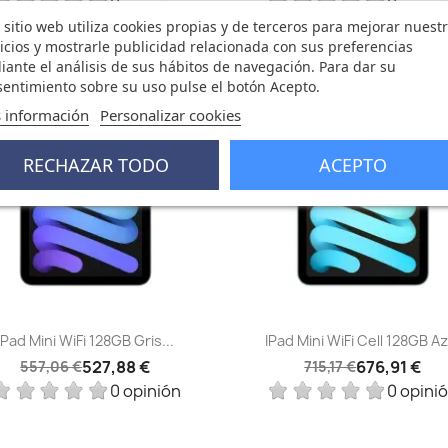
0 opinión
0 opini
 sitio web utiliza cookies propias y de terceros para mejorar nuest
icios y mostrarle publicidad relacionada con sus preferencias
ante el análisis de sus hábitos de navegación. Para dar su
entimiento sobre su uso pulse el botón Acepto.
18 €
-38,26 €
favorite_border
fa
 información
Personalizar cookies
FUERA DE STOCK
RECHAZAR TODO
ACEPTO
Vista rápida
Vista rápida


IPad Mini WiFi 128GB Gris...
IPad Mini WiFi Cell 128GB Az
527,88 €
676,91 €
557,06 €
715,17 €
0 opinión
0 opini