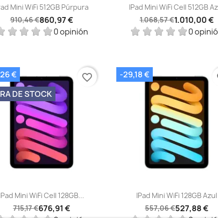
Vista rápida
Vista rápida


Pad Mini WiFi 512GB Púrpura
IPad Mini WiFi Cell 512GB Az
860,97 €
1.010,00 €
910,46 €
1.068,57 €
0 opinión
0 opini
,26 €
-29,18 €
favorite_border
fa
RA DE STOCK
Vista rápida
Vista rápida


IPad Mini WiFi Cell 128GB...
IPad Mini WiFi 128GB Azul
676,91 €
527,88 €
715,17 €
557,06 €