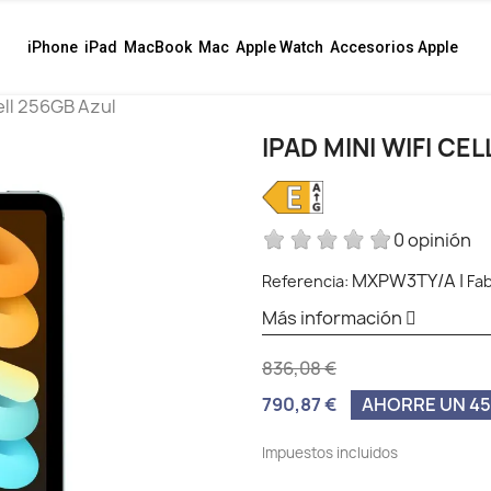
iPhone
iPad
MacBook
Mac
Apple Watch
Accesorios Apple
ell 256GB Azul
IPAD MINI WIFI CE
0 opinión
MXPW3TY/A
|
Referencia:
Fab
Más información
836,08 €
790,87 €
AHORRE UN 45,
Impuestos incluidos