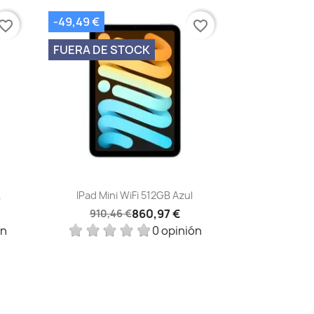
-49,49 €
vorite_border
favorite_border
FUERA DE STOCK
Vista rápida

.
IPad Mini WiFi 512GB Azul
860,97 €
910,46 €
ón
0 opinión