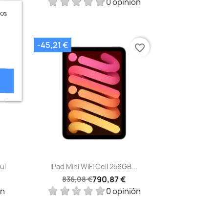
ón
0 opinión
ros
-45,21 €
vorite_border
favorite_border
Vista rápida

ul
IPad Mini WiFi Cell 256GB...
790,87 €
836,08 €
ón
0 opinión