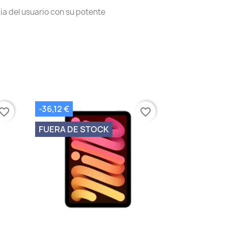
cia del usuario con su potente
-36,12 €
vorite_border
favorite_border
FUERA DE STOCK