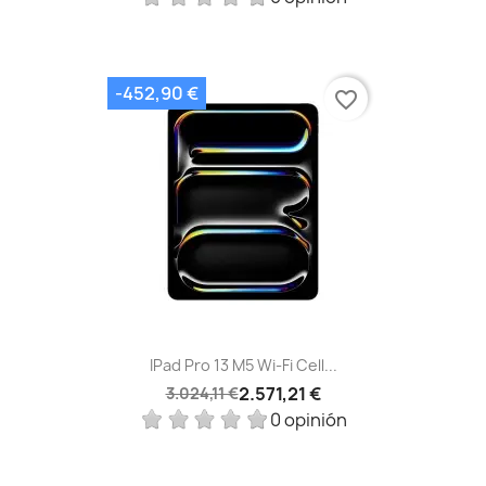
-452,90 €
favorite_border
IPad Pro 13 M5 Wi‑Fi Cell...
2.571,21 €
3.024,11 €
0 opinión