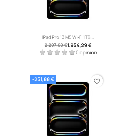
IPad Pro 13 M5 Wi‑Fi 1TB...
1.954,29 €
2.297,69 €
0 opinión
-251,88 €
favorite_border