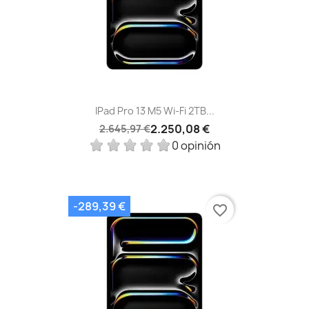
IPad Pro 13 M5 Wi‑Fi 2TB...
2.250,08 €
2.645,97 €
0 opinión
-289,39 €
favorite_border