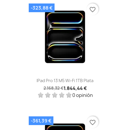
-323,88 €
favorite_border
IPad Pro 13 M5 Wi‑Fi 1TB Plata
1.844,44 €
2.168,32 €
0 opinión
-361,39 €
favorite_border