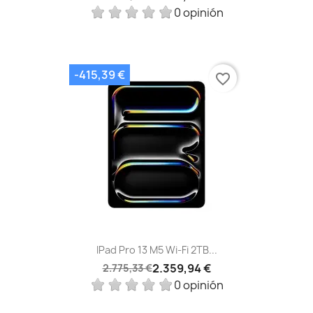
0 opinión
-415,39 €
favorite_border
IPad Pro 13 M5 Wi‑Fi 2TB...
2.359,94 €
2.775,33 €
0 opinión