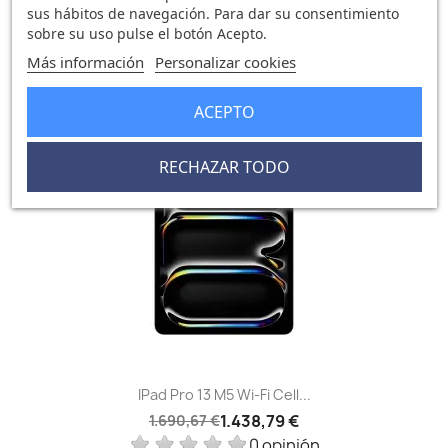
IPad Pro 13 M5 Wi‑Fi 2TB...
sus hábitos de navegación. Para dar su consentimiento
2.359,94 €
2.775,33 €
sobre su uso pulse el botón Acepto.
0 opinión
Más información
Personalizar cookies
ACEPTO
-251,88 €
favorite_border
RECHAZAR TODO
IPad Pro 13 M5 Wi‑Fi Cell...
1.438,79 €
1.690,67 €
0 opinión