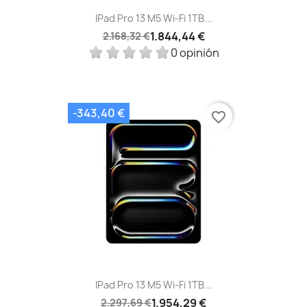
IPad Pro 13 M5 Wi‑Fi 1TB...
1.844,44 €
2.168,32 €
0 opinión
-343,40 €
favorite_border
IPad Pro 13 M5 Wi‑Fi 1TB...
1.954,29 €
2.297,69 €