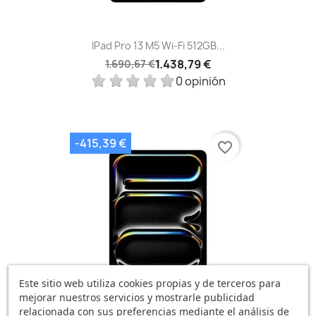
IPad Pro 13 M5 Wi‑Fi 512GB...
1.438,79 €
1.690,67 €
0 opinión
-415,39 €
favorite_border
Este sitio web utiliza cookies propias y de terceros para
mejorar nuestros servicios y mostrarle publicidad
relacionada con sus preferencias mediante el análisis de