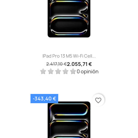
IPad Pro 13 M5 Wi‑Fi Cell...
2.055,71 €
2.417,10 €
0 opinión
-343,40 €
favorite_border