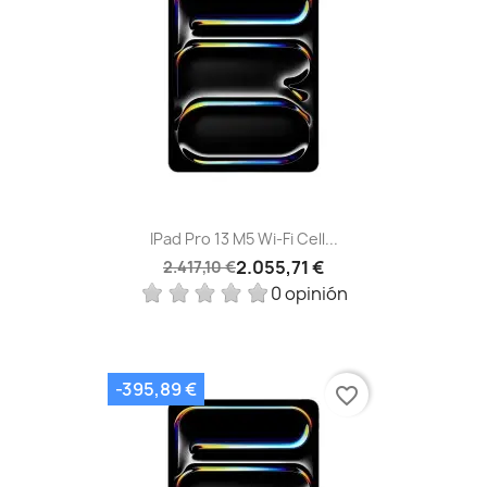
IPad Pro 13 M5 Wi‑Fi Cell...
2.055,71 €
2.417,10 €
0 opinión
-395,89 €
favorite_border