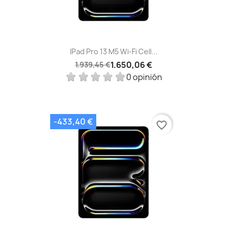
IPad Pro 13 M5 Wi‑Fi Cell...
1.650,06 €
1.939,45 €
0 opinión
-433,40 €
favorite_border