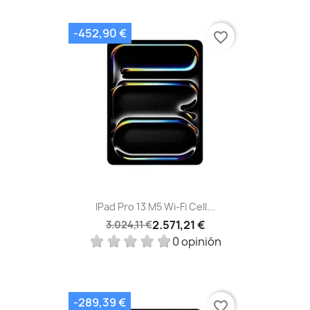
-452,90 €
favorite_border
IPad Pro 13 M5 Wi‑Fi Cell...
2.571,21 €
3.024,11 €
0 opinión
-289,39 €
favorite_border