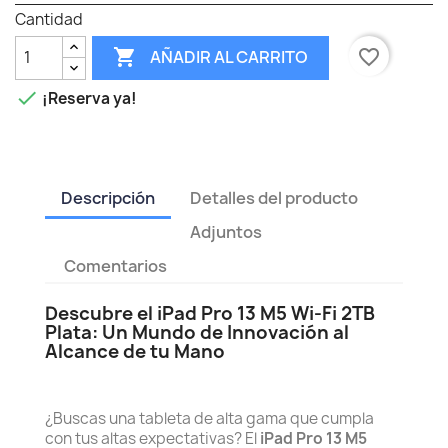
Cantidad

favorite_border
AÑADIR AL CARRITO

¡Reserva ya!
Descripción
Detalles del producto
Adjuntos
Comentarios
Descubre el iPad Pro 13 M5 Wi‑Fi 2TB
Plata: Un Mundo de Innovación al
Alcance de tu Mano
¿Buscas una tableta de alta gama que cumpla
con tus altas expectativas? El
iPad Pro 13 M5