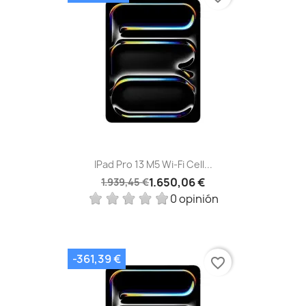
IPad Pro 13 M5 Wi‑Fi Cell...
1.650,06 €
1.939,45 €
0 opinión
-361,39 €
favorite_border