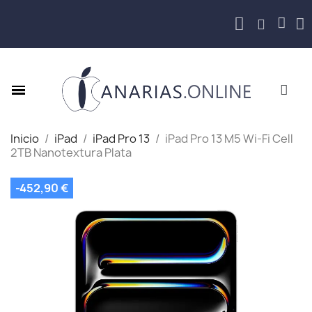
Inicio
iPad
iPad Pro 13
iPad Pro 13 M5 Wi‑Fi Cell
2TB Nanotextura Plata
-452,90 €