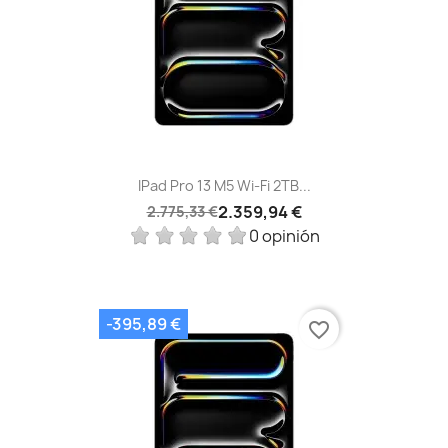
IPad Pro 13 M5 Wi‑Fi 2TB...
2.359,94 €
2.775,33 €
0 opinión
-395,89 €
favorite_border