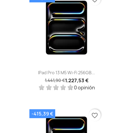
IPad Pro 13 M5 Wi‑Fi 256GB...
1.227,53 €
1.441,90 €
0 opinión
-415,39 €
favorite_border