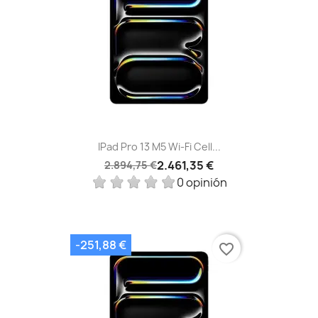
IPad Pro 13 M5 Wi‑Fi Cell...
2.461,35 €
2.894,75 €
0 opinión
-251,88 €
favorite_border