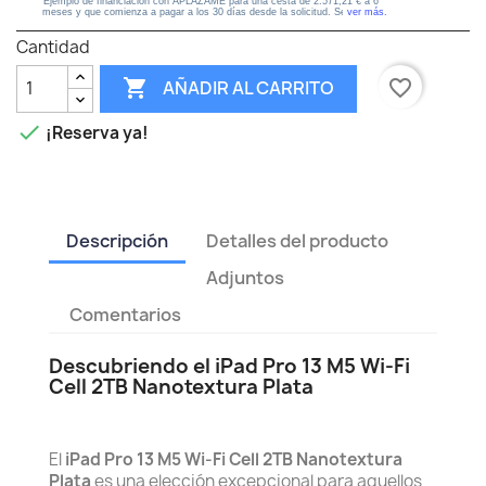
Cantidad

favorite_border
AÑADIR AL CARRITO

¡Reserva ya!
Descripción
Detalles del producto
Adjuntos
Comentarios
Descubriendo el iPad Pro 13 M5 Wi‑Fi
Cell 2TB Nanotextura Plata
El
iPad Pro 13 M5 Wi‑Fi Cell 2TB Nanotextura
Plata
es una elección excepcional para aquellos