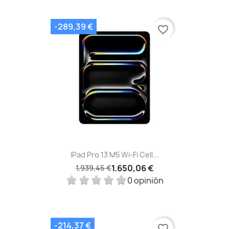
-289,39 €
favorite_border
IPad Pro 13 M5 Wi‑Fi Cell...
1.650,06 €
1.939,45 €
0 opinión
-214,37 €
favorite_border