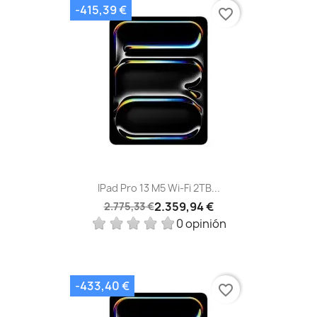
-415,39 €
favorite_border
IPad Pro 13 M5 Wi‑Fi 2TB...
2.359,94 €
2.775,33 €
0 opinión
-433,40 €
favorite_border