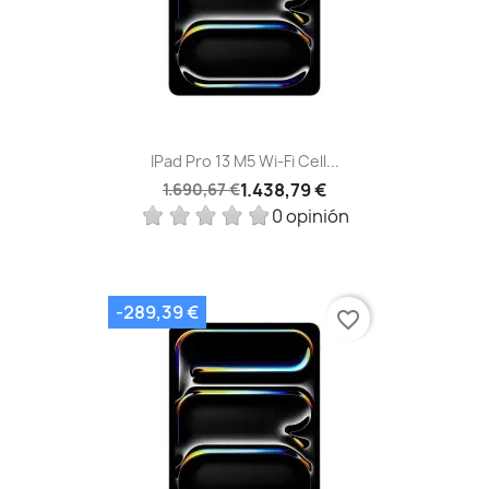
IPad Pro 13 M5 Wi‑Fi Cell...
1.438,79 €
1.690,67 €
0 opinión
-289,39 €
favorite_border