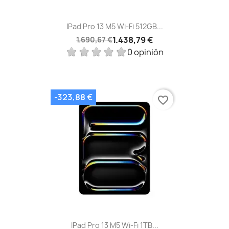
IPad Pro 13 M5 Wi‑Fi 512GB...
1.438,79 €
1.690,67 €
0 opinión
-323,88 €
favorite_border
IPad Pro 13 M5 Wi‑Fi 1TB...