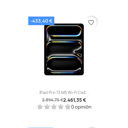
-433,40 €
favorite_border
IPad Pro 13 M5 Wi‑Fi Cell...
2.461,35 €
2.894,75 €
0 opinión