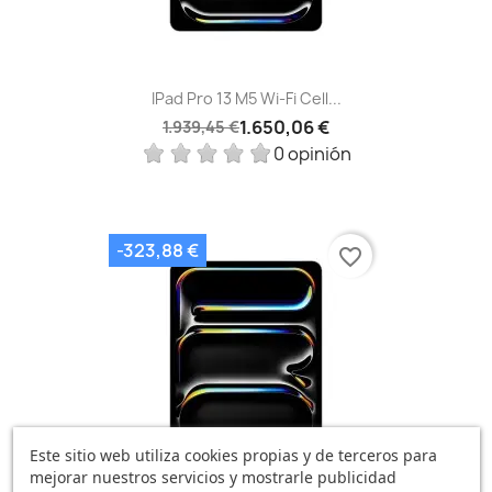
IPad Pro 13 M5 Wi‑Fi Cell...
1.650,06 €
1.939,45 €
0 opinión
-323,88 €
favorite_border
Este sitio web utiliza cookies propias y de terceros para
mejorar nuestros servicios y mostrarle publicidad