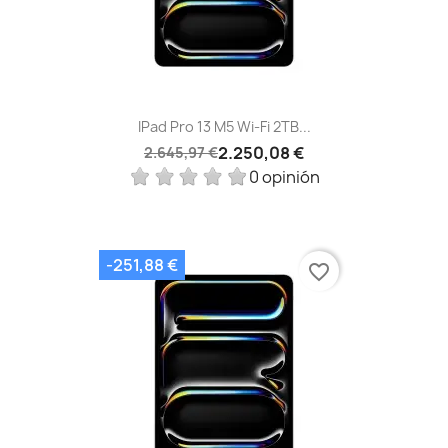
IPad Pro 13 M5 Wi‑Fi 2TB...
2.250,08 €
2.645,97 €
0 opinión
-251,88 €
favorite_border