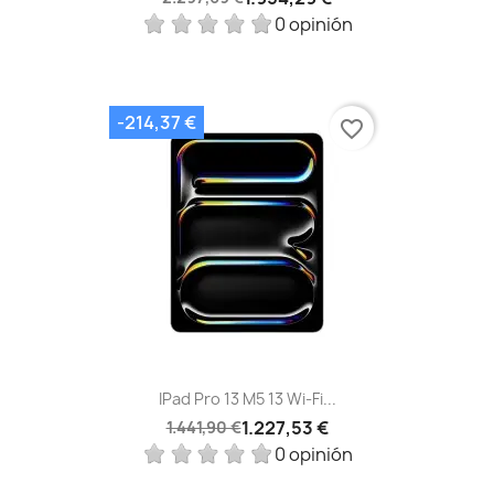
0 opinión
-214,37 €
favorite_border
IPad Pro 13 M5 13 Wi‑Fi...
1.227,53 €
1.441,90 €
0 opinión