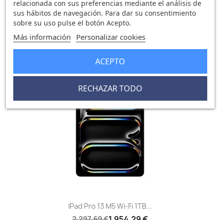
relacionada con sus preferencias mediante el análisis de
sus hábitos de navegación. Para dar su consentimiento
IPad Pro 13 M5 Wi‑Fi 1TB Plata
sobre su uso pulse el botón Acepto.
1.844,44 €
2.168,32 €
Más información
Personalizar cookies
0 opinión
ACEPTO
-343,40 €
favorite_border
RECHAZAR TODO
IPad Pro 13 M5 Wi‑Fi 1TB...
1.954,29 €
2.297,69 €