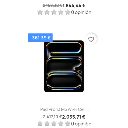
1.844,44 €
2.168,32 €
0 opinión
-361,39 €
favorite_border
IPad Pro 13 M5 Wi‑Fi Cell...
2.055,71 €
2.417,10 €
0 opinión