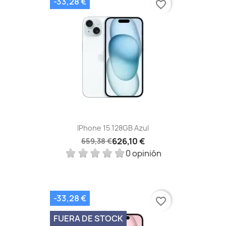
-33,28 €
favorite_border
IPhone 15 128GB Azul
626,10 €
659,38 €
0 opinión
-33,28 €
favorite_border
FUERA DE STOCK