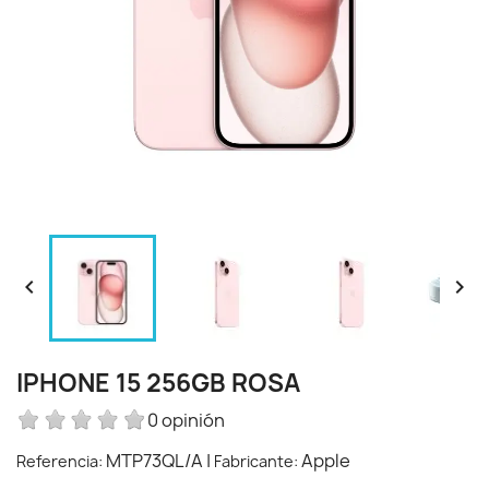


IPHONE 15 256GB ROSA
0 opinión
MTP73QL/A
|
Apple
Referencia:
Fabricante: