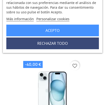
relacionada con sus preferencias mediante el análisis de
sus hábitos de navegación. Para dar su consentimiento
sobre su uso pulse el botón Acepto.
Más información
Personalizar cookies
ACEPTO
IPhone 15 256GB Negro
740,27 €
780,27 €
RECHAZAR TODO
0 opinión
-40,00 €
favorite_border