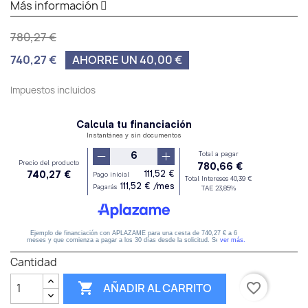
Más información
780,27 €
740,27 €
AHORRE UN 40,00 €
Impuestos incluidos
Cantidad

favorite_border
AÑADIR AL CARRITO