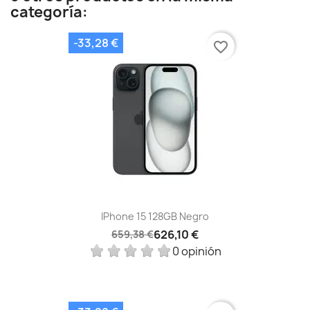
categoría:
-33,28 €
favorite_border
IPhone 15 128GB Negro
626,10 €
659,38 €
0 opinión