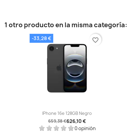
1 otro producto en la misma categoría:
-33,28 €
favorite_border
IPhone 16e 128GB Negro
626,10 €
659,38 €
0 opinión