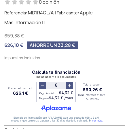
0 opinión
MD1R4QL/A
|
Apple
Referencia:
Fabricante:
Más información
659,38 €
626,10 €
AHORRE UN 33,28 €
Impuestos incluidos