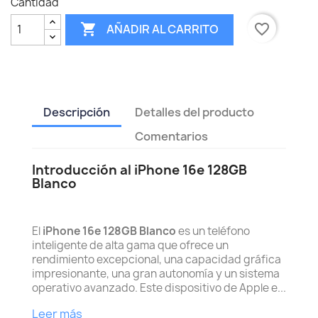
Cantidad

favorite_border
AÑADIR AL CARRITO
Descripción
Detalles del producto
Comentarios
Introducción al iPhone 16e 128GB
Blanco
El
iPhone 16e 128GB Blanco
es un teléfono
inteligente de alta gama que ofrece un
rendimiento excepcional, una capacidad gráfica
impresionante, una gran autonomía y un sistema
operativo avanzado. Este dispositivo de Apple e...
Leer más