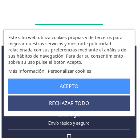
Este sitio web utiliza cookies propias y de terceros para
mejorar nuestros servicios y mostrarle publicidad
relacionada con sus preferencias mediante el análisis de
sus hábitos de navegación. Para dar su consentimiento
sobre su uso pulse el botón Acepto.
¿Por qué elegirnos?
Más información
Personalizar cookies
La satisfacción del cliente es nuestra prioridad
ACEPTO
RECHAZAR TODO
Entrega
Envío rápido y seguro