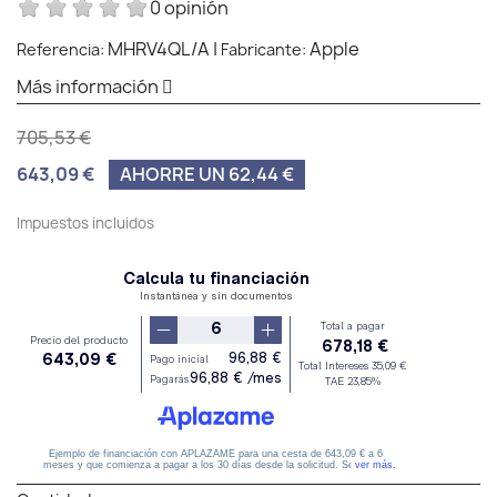
0 opinión
MHRV4QL/A
|
Apple
Referencia:
Fabricante:
Más información
705,53 €
643,09 €
AHORRE UN 62,44 €
Impuestos incluidos