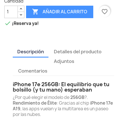
Cantidad

favorite_border
AÑADIR AL CARRITO

¡Reserva ya!
Descripción
Detalles del producto
Adjuntos
Comentarios
iPhone 17e 256GB: El equilibrio que tu
bolsillo (y tu mano) esperaban
¿Por qué elegir el modelo de
256GB
?.
Rendimiento de Élite
: Gracias al chip
iPhone 17e
A19
, las apps vuelan y la multitarea es un paseo
por las nubes.