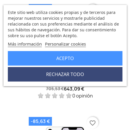
-62,44 €
favorite_border
Este sitio web utiliza cookies propias y de terceros para
mejorar nuestros servicios y mostrarle publicidad
relacionada con sus preferencias mediante el análisis de
sus hábitos de navegación. Para dar su consentimiento
sobre su uso pulse el botón Acepto.
Más información
Personalizar cookies
ACEPTO
RECHAZAR TODO
IPhone 17e 256GB Rosa Suave
643,09 €
705,53 €
0 opinión
-85,63 €
favorite_border