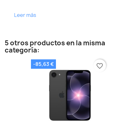
Leer más
5 otros productos en la misma
categoría:
-85,63 €
favorite_border