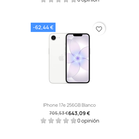
-62,44 €
favorite_border
IPhone 17e 256GB Blanco
643,09 €
705,53 €
0 opinión