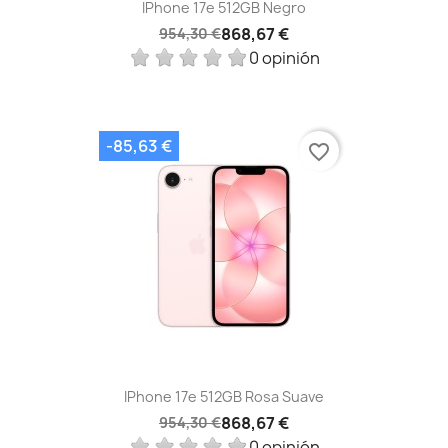
IPhone 17e 512GB Negro
868,67 €
954,30 €
0 opinión
-85,63 €
favorite_border
IPhone 17e 512GB Rosa Suave
868,67 €
954,30 €
0 opinión