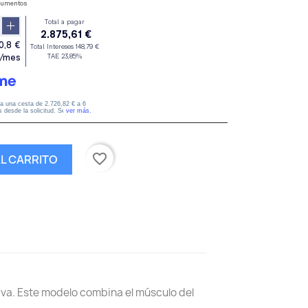
favorite_border
AL CARRITO
iva. Este modelo combina el músculo del