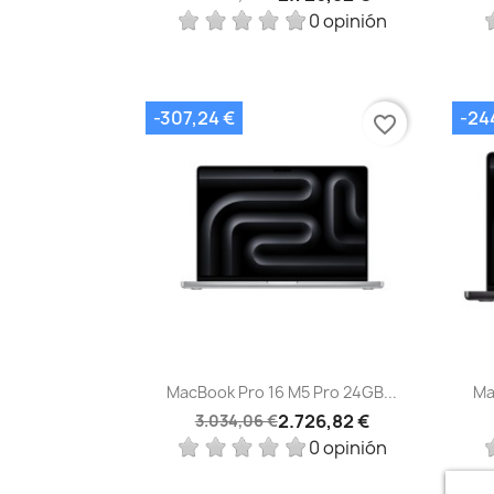
0 opinión
-307,24 €
-24
favorite_border
Vista rápida

MacBook Pro 16 M5 Pro 24GB...
Ma
2.726,82 €
3.034,06 €
0 opinión