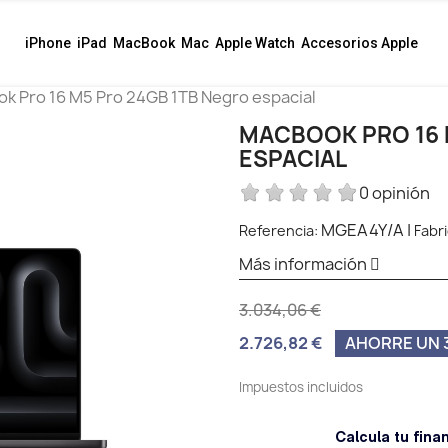
iPhone
iPad
MacBook
Mac
Apple Watch
Accesorios Apple
k Pro 16 M5 Pro 24GB 1TB Negro espacial
MACBOOK PRO 16 
ESPACIAL
0 opinión
MGEA4Y/A
|
Referencia:
Fabr
Más información
3.034,06 €
2.726,82 €
AHORRE UN 3
Impuestos incluidos