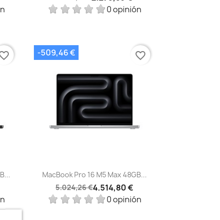
ón
0 opinión
-509,46 €
vorite_border
favorite_border
Vista rápida

...
MacBook Pro 16 M5 Max 48GB...
4.514,80 €
5.024,26 €
ón
0 opinión