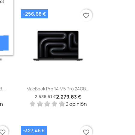
ros
-256,68 €
vorite_border
favorite_border
Vista rápida

...
MacBook Pro 14 M5 Pro 24GB...
2.279,83 €
2.536,51 €
ón
0 opinión
-327,46 €
vorite_border
favorite_border