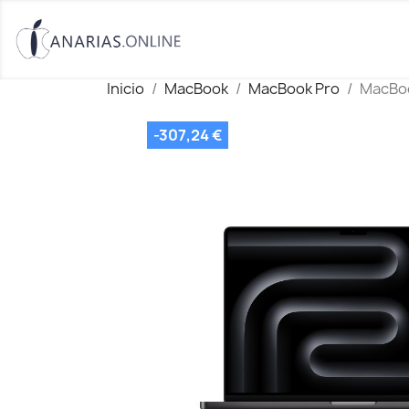
Inicio
MacBook
MacBook Pro
MacBoo
-307,24 €