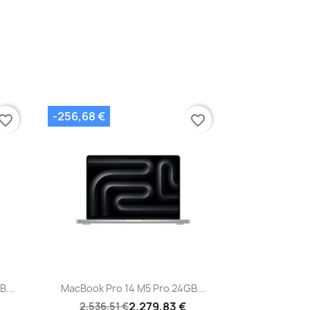
-256,68 €
vorite_border
favorite_border
Vista rápida

...
MacBook Pro 14 M5 Pro 24GB...
2.279,83 €
2.536,51 €