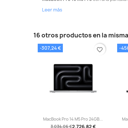
Leer más
16 otros productos en la misma
-307,24 €
-45
favorite_border
Vista rápida

MacBook Pro 14 M5 Pro 24GB...
Ma
2.726,82 €
3.034,06 €