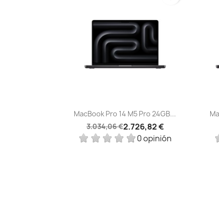
Vista rápida

MacBook Pro 14 M5 Pro 24GB...
Ma
2.726,82 €
3.034,06 €
0 opinión