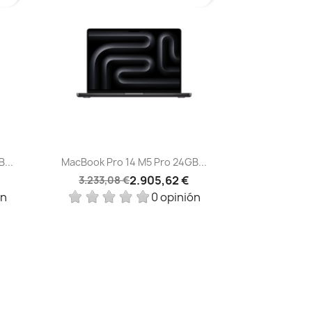
Vista rápida

...
MacBook Pro 14 M5 Pro 24GB...
2.905,62 €
3.233,08 €
ón
0 opinión