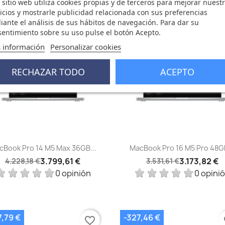
 sitio web utiliza cookies propias y de terceros para mejorar nuest
icios y mostrarle publicidad relacionada con sus preferencias
ante el análisis de sus hábitos de navegación. Para dar su
8,57 €
-357,79 €
favorite_border
fa
entimiento sobre su uso pulse el botón Acepto.
 información
Personalizar cookies
RECHAZAR TODO
ACEPTO
Vista rápida
Vista rápida


cBook Pro 14 M5 Max 36GB...
MacBook Pro 16 M5 Pro 48GB
3.799,61 €
3.173,82 €
4.228,18 €
3.531,61 €
0 opinión
0 opini
7,79 €
-327,46 €
favorite_border
fa