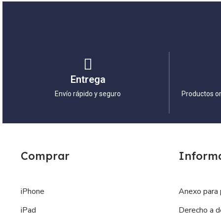
Entrega
Envío rápido y seguro
Productos or
Comprar
Inform
iPhone
Anexo para 
iPad
Derecho a d