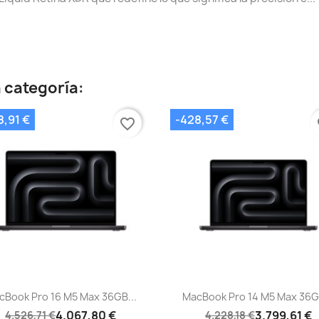
 categoría:
8,91 €
-428,57 €
favorite_border
fa
Vista rápida
Vista rápida


cBook Pro 16 M5 Max 36GB...
MacBook Pro 14 M5 Max 36GB
4.067,80 €
3.799,61 €
4.526,71 €
4.228,18 €