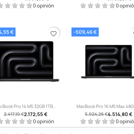
0 opinión
0 opini
4,55 €
-509,46 €
favorite_border
fa
Vista rápida
Vista rápida


cBook Pro 14 M5 32GB 1TB...
MacBook Pro 16 M5 Max 48GB
2.172,55 €
4.514,80 €
2.417,10 €
5.024,26 €
0 opinión
0 opini