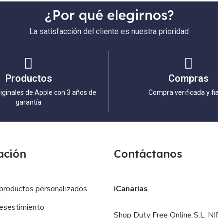
¿Por qué elegirnos?
La satisfacción del cliente es nuestra prioridad
Productos
Compras
iginales de Apple con 3 años de
Compra verificada y fi
garantía
ación
Contáctanos
productos personalizados
iCanarias
esestimiento
Shop Duty Free Online S.L. NIF