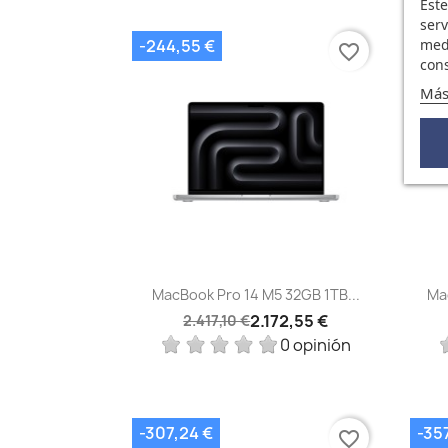
Este
serv
medi
-244,55 €
-42
favorite_border
cons
Más
Vista rápida

MacBook Pro 14 M5 32GB 1TB...
Ma
2.172,55 €
2.417,10 €
0 opinión
-307,24 €
-35
favorite_border