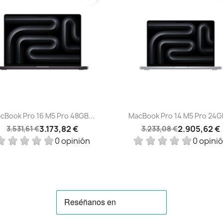
Vista rápida
Vista rápida


cBook Pro 16 M5 Pro 48GB...
MacBook Pro 14 M5 Pro 24GB
3.173,82 €
2.905,62 €
3.531,61 €
3.233,08 €
0 opinión
0 opini