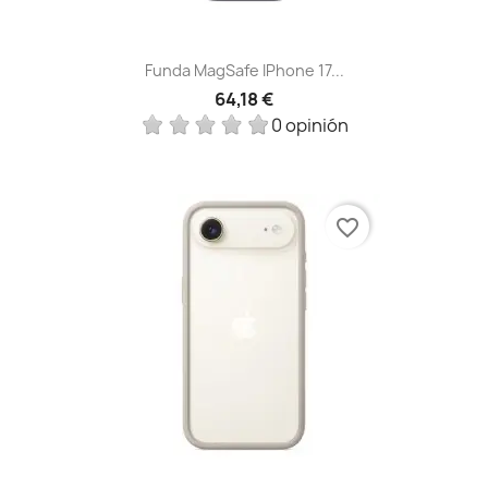
Funda MagSafe IPhone 17...
64,18 €
0 opinión
favorite_border