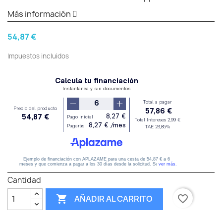
Más información
54,87 €
Impuestos incluidos
Cantidad

favorite_border
AÑADIR AL CARRITO