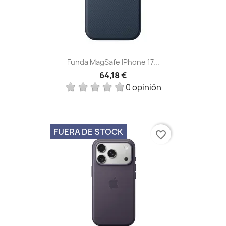
Funda MagSafe IPhone 17...
64,18 €
0 opinión
FUERA DE STOCK
favorite_border