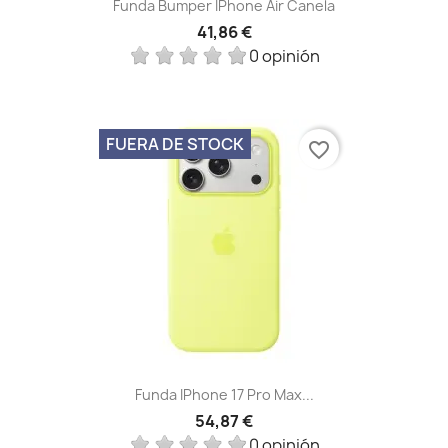
Funda Bumper IPhone Air Canela
41,86 €
0 opinión
FUERA DE STOCK
favorite_border
Funda IPhone 17 Pro Max...
54,87 €
0 opinión