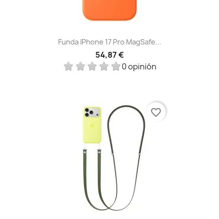
Funda IPhone 17 Pro MagSafe...
54,87 €
0 opinión
favorite_border