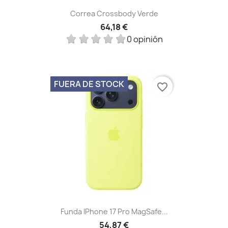
Correa Crossbody Verde
64,18 €
0 opinión
FUERA DE STOCK
favorite_border
Funda IPhone 17 Pro MagSafe...
54,87 €