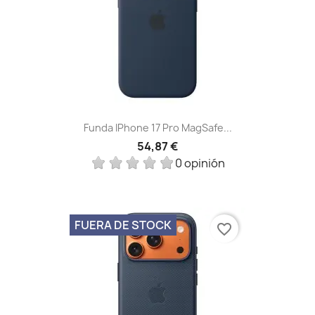
Funda IPhone 17 Pro MagSafe...
54,87 €
0 opinión
FUERA DE STOCK
favorite_border