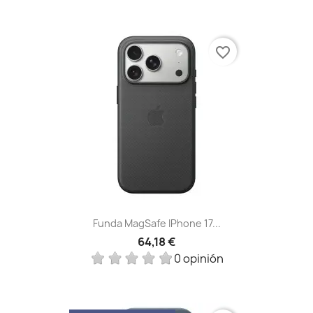
favorite_border
Funda MagSafe IPhone 17...
64,18 €
0 opinión