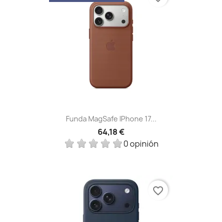
Funda MagSafe IPhone 17...
64,18 €
0 opinión
favorite_border