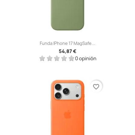
Funda IPhone 17 MagSafe...
54,87 €
0 opinión
favorite_border