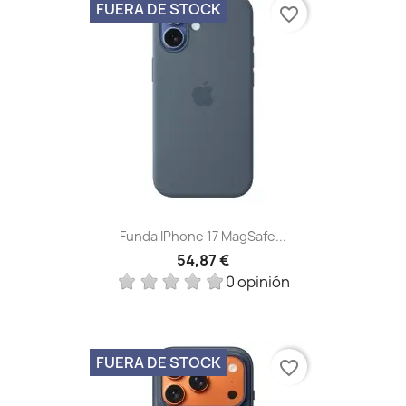
FUERA DE STOCK
favorite_border
Funda IPhone 17 MagSafe...
54,87 €
0 opinión
FUERA DE STOCK
favorite_border