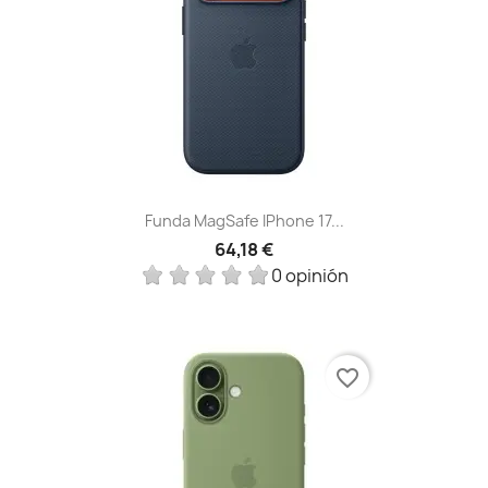
Funda MagSafe IPhone 17...
64,18 €
0 opinión
favorite_border