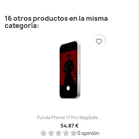
16 otros productos en la misma
categoría:
favorite_border
Funda Phone 17 Pro MagSafe...
54,87 €
0 opinión