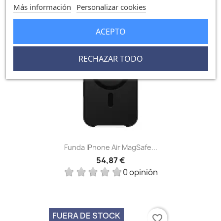
Más información
Personalizar cookies
favorite_border
ACEPTO
RECHAZAR TODO
Funda IPhone Air MagSafe...
54,87 €
0 opinión
FUERA DE STOCK
favorite_border