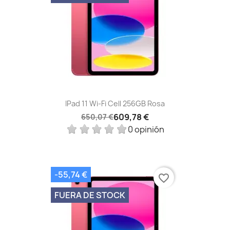
IPad 11 Wi-Fi Cell 256GB Rosa
609,78 €
650,07 €
0 opinión
-55,74 €
favorite_border
FUERA DE STOCK