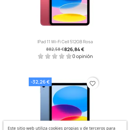
IPad 11 Wi-Fi Cell 512GB Rosa
826,84 €
882,58 €
0 opinión
-32,26 €
favorite_border
Este sitio web utiliza cookies propias y de terceros para