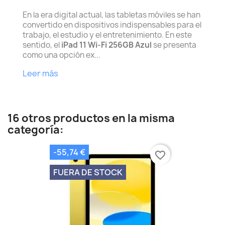
En la era digital actual, las tabletas móviles se han
convertido en dispositivos indispensables para el
trabajo, el estudio y el entretenimiento. En este
sentido, el
iPad 11 Wi-Fi 256GB Azul
se presenta
como una opción ex...
Leer más
16 otros productos en la misma
categoría:
-55,74 €
favorite_border
FUERA DE STOCK