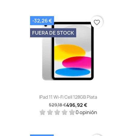
-32,26 €
favorite_border
FUERA DE STOCK
IPad 11 Wi-Fi Cell 128GB Plata
496,92 €
529,18 €
0 opinión