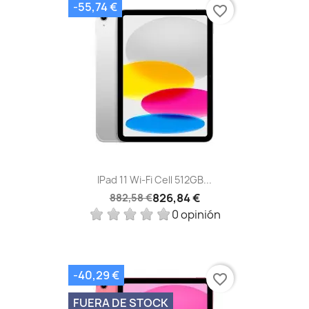
-55,74 €
favorite_border
IPad 11 Wi-Fi Cell 512GB...
826,84 €
882,58 €
0 opinión
-40,29 €
favorite_border
FUERA DE STOCK