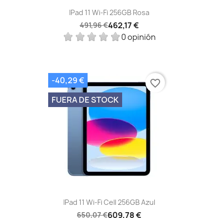
IPad 11 Wi-Fi 256GB Rosa
462,17 €
491,96 €
0 opinión
-40,29 €
favorite_border
FUERA DE STOCK
IPad 11 Wi-Fi Cell 256GB Azul
609,78 €
650,07 €