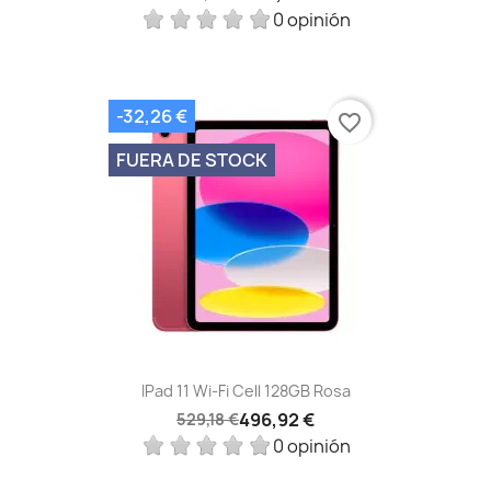
0 opinión
-32,26 €
favorite_border
FUERA DE STOCK
IPad 11 Wi-Fi Cell 128GB Rosa
496,92 €
529,18 €
0 opinión