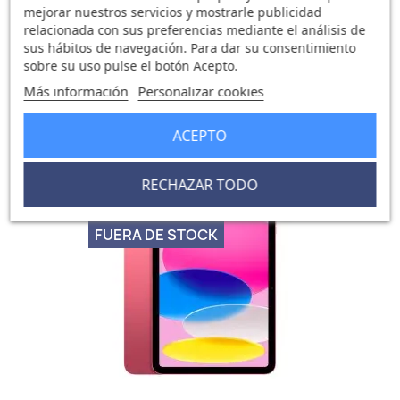
mejorar nuestros servicios y mostrarle publicidad
relacionada con sus preferencias mediante el análisis de
sus hábitos de navegación. Para dar su consentimiento
sobre su uso pulse el botón Acepto.
IPad 11 Wi-Fi Cell 128GB Azul
Más información
Personalizar cookies
496,92 €
529,18 €
0 opinión
ACEPTO
RECHAZAR TODO
-29,79 €
favorite_border
FUERA DE STOCK