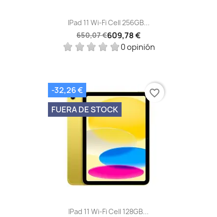
IPad 11 Wi-Fi Cell 256GB...
609,78 €
650,07 €
0 opinión
-32,26 €
favorite_border
FUERA DE STOCK
IPad 11 Wi-Fi Cell 128GB...