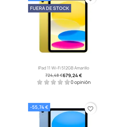
FUERA DE STOCK
IPad 11 Wi-Fi 512GB Amarillo
679,24 €
724,48 €
0 opinión
-55,74 €
favorite_border