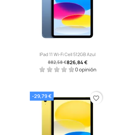
IPad 11 Wi-Fi Cell 512GB Azul
826,84 €
882,58 €
0 opinión
-29,79 €
favorite_border