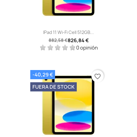
IPad 11 Wi-Fi Cell 512GB...
826,84 €
882,58 €
0 opinión
-40,29 €
favorite_border
FUERA DE STOCK