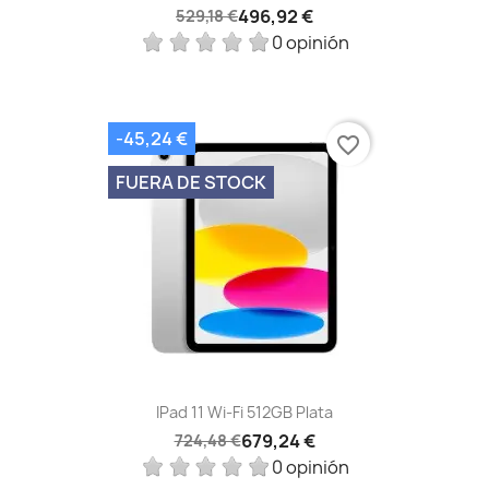
496,92 €
529,18 €
0 opinión
-45,24 €
favorite_border
FUERA DE STOCK
IPad 11 Wi-Fi 512GB Plata
679,24 €
724,48 €
0 opinión