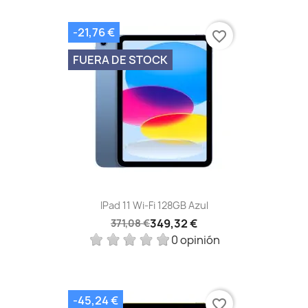
-21,76 €
favorite_border
FUERA DE STOCK
IPad 11 Wi-Fi 128GB Azul
349,32 €
371,08 €
0 opinión
-45,24 €
favorite_border