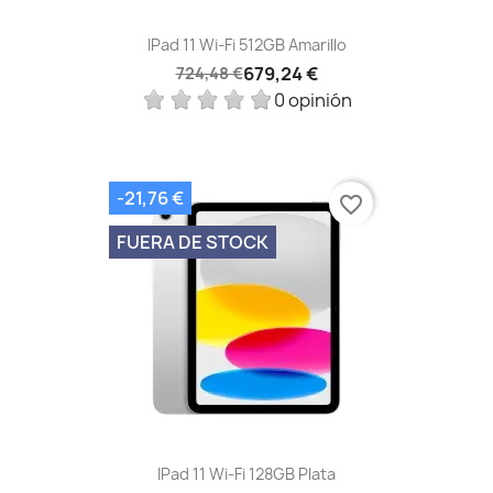
IPad 11 Wi-Fi 512GB Amarillo
679,24 €
724,48 €
0 opinión
-21,76 €
favorite_border
FUERA DE STOCK
IPad 11 Wi-Fi 128GB Plata