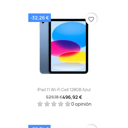
-32,26 €
favorite_border
IPad 11 Wi-Fi Cell 128GB Azul
496,92 €
529,18 €
0 opinión