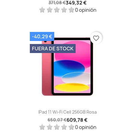
349,32 €
371,08 €
0 opinión
-40,29 €
favorite_border
FUERA DE STOCK
IPad 11 Wi-Fi Cell 256GB Rosa
609,78 €
650,07 €
0 opinión