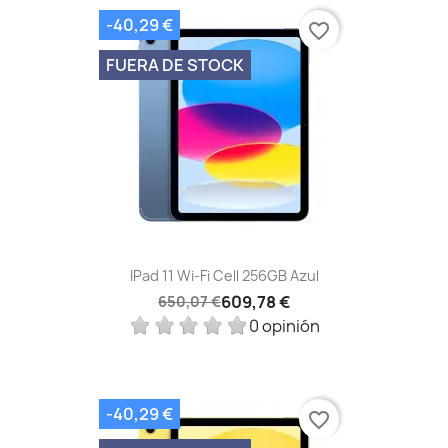
-40,29 €
favorite_border
FUERA DE STOCK
IPad 11 Wi-Fi Cell 256GB Azul
609,78 €
650,07 €
0 opinión
-40,29 €
favorite_border