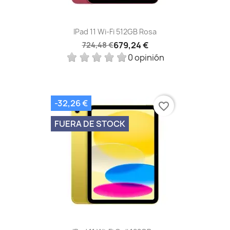
IPad 11 Wi-Fi 512GB Rosa
679,24 €
724,48 €
0 opinión
-32,26 €
favorite_border
FUERA DE STOCK