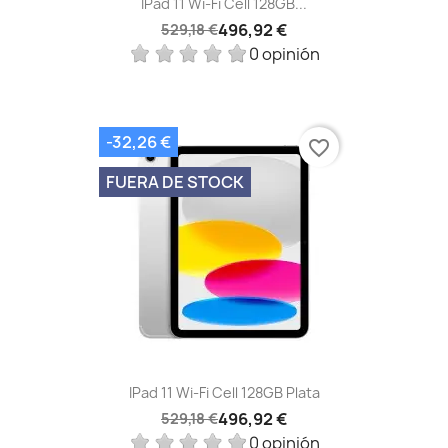
IPad 11 Wi-Fi Cell 128GB...
496,92 €
529,18 €
0 opinión
-32,26 €
favorite_border
FUERA DE STOCK
IPad 11 Wi-Fi Cell 128GB Plata
496,92 €
529,18 €
0 opinión