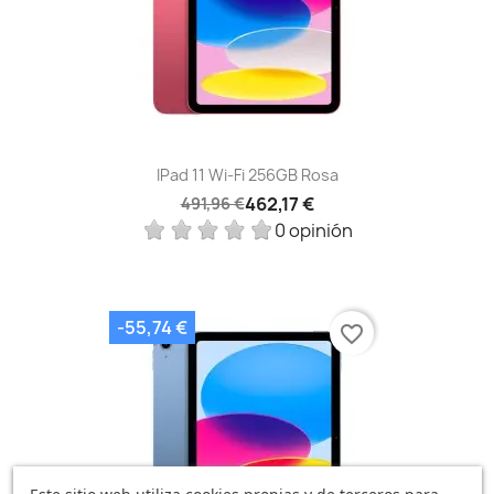
IPad 11 Wi-Fi 256GB Rosa
462,17 €
491,96 €
0 opinión
-55,74 €
favorite_border