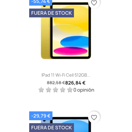
-55,74 €
favorite_border
FUERA DE STOCK
IPad 11 Wi-Fi Cell 512GB...
826,84 €
882,58 €
0 opinión
-29,79 €
favorite_border
FUERA DE STOCK