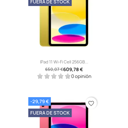
FUERA DE STOCK
IPad 11 Wi-Fi Cell 256GB...
609,78 €
650,07 €
0 opinión
-29,79 €
favorite_border
FUERA DE STOCK