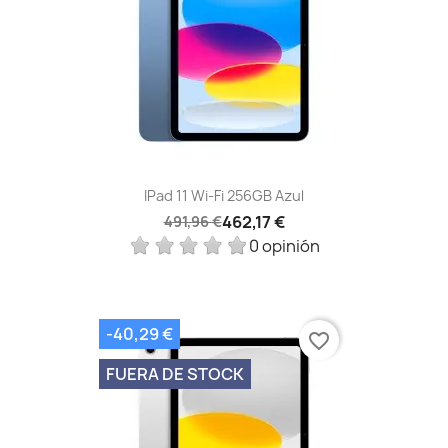
IPad 11 Wi-Fi 256GB Azul
462,17 €
491,96 €
0 opinión
-40,29 €
favorite_border
FUERA DE STOCK