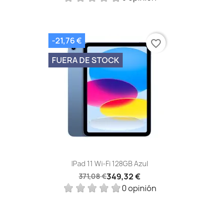
-21,76 €
favorite_border
FUERA DE STOCK
IPad 11 Wi-Fi 128GB Azul
349,32 €
371,08 €
0 opinión