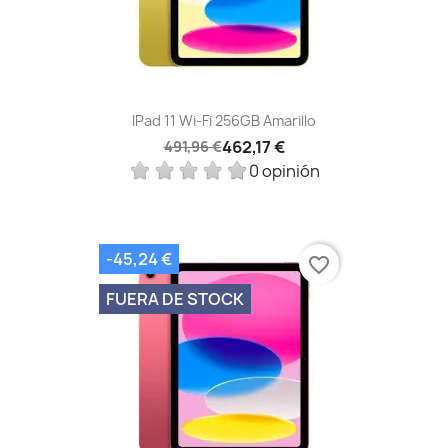
IPad 11 Wi-Fi 256GB Amarillo
462,17 €
491,96 €
0 opinión
-45,24 €
favorite_border
FUERA DE STOCK