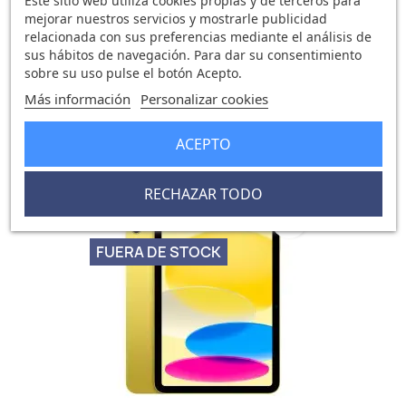
Este sitio web utiliza cookies propias y de terceros para
mejorar nuestros servicios y mostrarle publicidad
relacionada con sus preferencias mediante el análisis de
sus hábitos de navegación. Para dar su consentimiento
sobre su uso pulse el botón Acepto.
IPad 11 Wi-Fi Cell 512GB Azul
Más información
Personalizar cookies
826,84 €
882,58 €
0 opinión
ACEPTO
RECHAZAR TODO
-45,24 €
favorite_border
FUERA DE STOCK