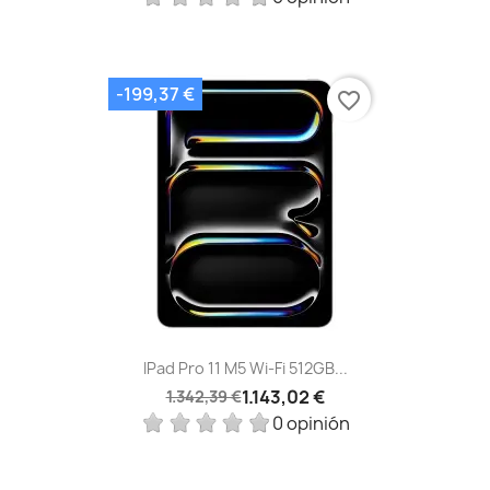
-199,37 €
favorite_border
IPad Pro 11 M5 Wi‑Fi 512GB...
1.143,02 €
1.342,39 €
0 opinión