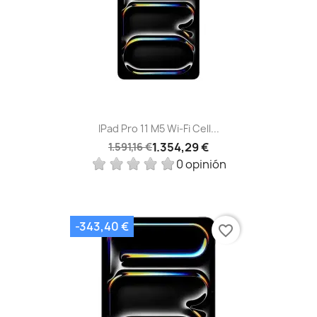
IPad Pro 11 M5 Wi-Fi Cell...
1.354,29 €
1.591,16 €
0 opinión
-343,40 €
favorite_border