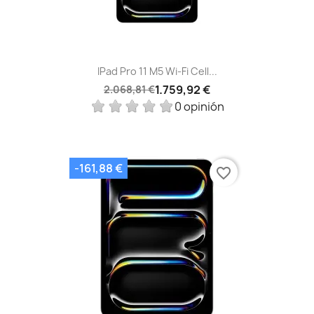
IPad Pro 11 M5 Wi-Fi Cell...
1.759,92 €
2.068,81 €
0 opinión
-161,88 €
favorite_border