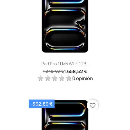
IPad Pro 11 M5 Wi‑Fi 1TB...
1.658,52 €
1.949,40 €
0 opinión
-362,89 €
favorite_border