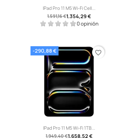
IPad Pro 11 M5 Wi-Fi Cell...
1.354,29 €
1.591,16 €
0 opinión
-290,88 €
favorite_border
IPad Pro 11 M5 Wi‑Fi 1TB...
1.658,52 €
1.949,40 €