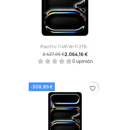
IPad Pro 11 M5 Wi‑Fi 2TB...
2.064,16 €
2.427,05 €
0 opinión
-308,89 €
favorite_border