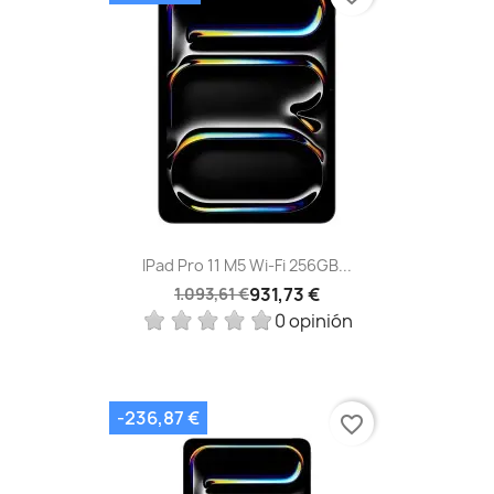
IPad Pro 11 M5 Wi‑Fi 256GB...
931,73 €
1.093,61 €
0 opinión
-236,87 €
favorite_border