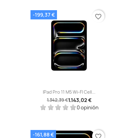
-199,37 €
favorite_border
IPad Pro 11 M5 Wi-FI Cell...
1.143,02 €
1.342,39 €
0 opinión
-161,88 €
favorite_border