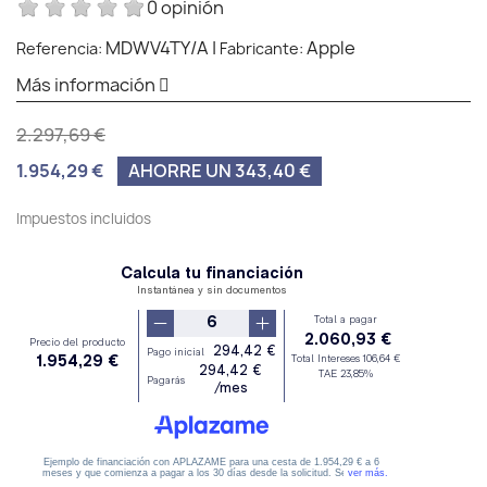
0 opinión
MDWV4TY/A
|
Apple
Referencia:
Fabricante:
Más información
2.297,69 €
1.954,29 €
AHORRE UN 343,40 €
Impuestos incluidos