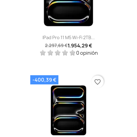
IPad Pro 11 M5 Wi‑Fi 2TB...
1.954,29 €
2.297,69 €
0 opinión
-400,39 €
favorite_border