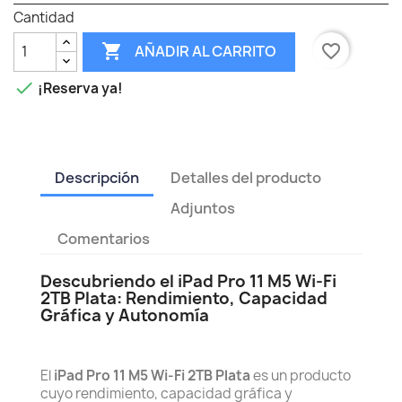
Cantidad

favorite_border
AÑADIR AL CARRITO

¡Reserva ya!
Descripción
Detalles del producto
Adjuntos
Comentarios
Descubriendo el iPad Pro 11 M5 Wi‑Fi
2TB Plata: Rendimiento, Capacidad
Gráfica y Autonomía
El
iPad Pro 11 M5 Wi‑Fi 2TB Plata
es un producto
cuyo rendimiento, capacidad gráfica y