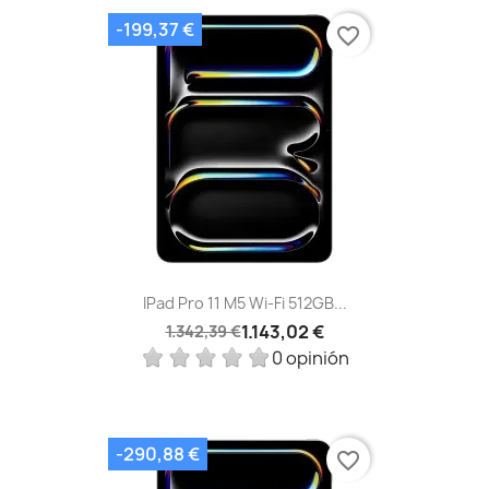
-199,37 €
favorite_border
IPad Pro 11 M5 Wi‑Fi 512GB...
1.143,02 €
1.342,39 €
0 opinión
-290,88 €
favorite_border