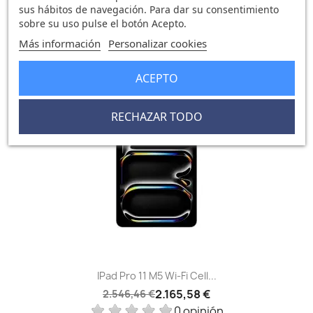
IPad Pro 11 M5 Wi-Fi Cell...
sus hábitos de navegación. Para dar su consentimiento
1.143,02 €
1.342,39 €
sobre su uso pulse el botón Acepto.
0 opinión
Más información
Personalizar cookies
ACEPTO
-380,88 €
favorite_border
RECHAZAR TODO
IPad Pro 11 M5 Wi-Fi Cell...
2.165,58 €
2.546,46 €
0 opinión