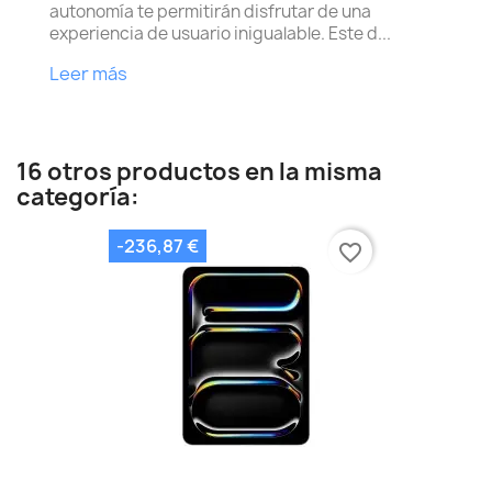
autonomía te permitirán disfrutar de una
experiencia de usuario inigualable. Este d...
Leer más
16 otros productos en la misma
categoría:
-236,87 €
favorite_border