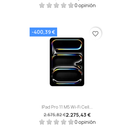
0 opinión
-400,39 €
favorite_border
IPad Pro 11 M5 Wi‑Fi Cell...
2.275,43 €
2.675,82 €
0 opinión