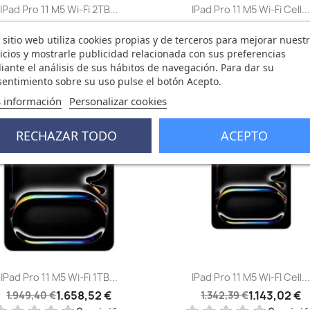
Vista rápida
Vista rápida


IPad Pro 11 M5 Wi‑Fi 2TB...
IPad Pro 11 M5 Wi-Fi Cell..
2.064,16 €
1.869,79 €
2.427,05 €
2.198,18 €
 sitio web utiliza cookies propias y de terceros para mejorar nuest
0 opinión
0 opini
icios y mostrarle publicidad relacionada con sus preferencias
ante el análisis de sus hábitos de navegación. Para dar su
entimiento sobre su uso pulse el botón Acepto.
 información
Personalizar cookies
0,88 €
-199,37 €
favorite_border
fa
RECHAZAR TODO
ACEPTO
Vista rápida
Vista rápida


IPad Pro 11 M5 Wi‑Fi 1TB...
IPad Pro 11 M5 Wi-FI Cell..
1.658,52 €
1.143,02 €
1.949,40 €
1.342,39 €