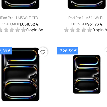
Vista rápida
Vista rápida


IPad Pro 11 M5 Wi‑Fi 1TB...
IPad Pro 11 M5 11 Wi‑Fi...
1.658,52 €
931,73 €
1.949,40 €
1.093,61 €
0 opinión
0 opini
2,89 €
-328,39 €
favorite_border
fa