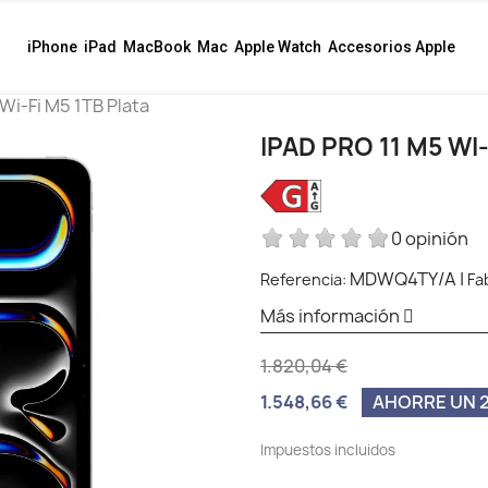
iPhone
iPad
MacBook
Mac
Apple Watch
Accesorios Apple
 Wi‑Fi M5 1TB Plata
IPAD PRO 11 M5 WI
0 opinión
MDWQ4TY/A
|
Referencia:
Fa
Más información
1.820,04 €
1.548,66 €
AHORRE UN 2
Impuestos incluidos