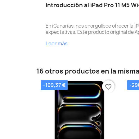
Introducción al iPad Pro 11 M5 Wi
En iCanarias, nos enorgullece ofrecer la
iP
expectativas. Este producto original de Ap
Leer más
16 otros productos en la misma
-199,37 €
-29
favorite_border