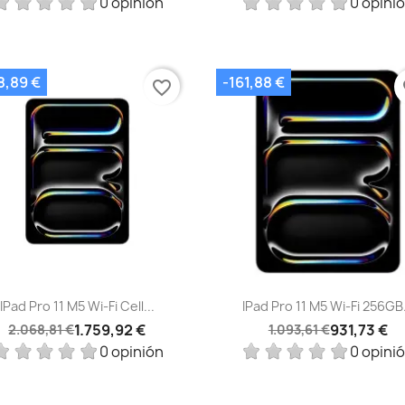
0 opinión
0 opini
8,89 €
-161,88 €
favorite_border
fa
Vista rápida
Vista rápida


IPad Pro 11 M5 Wi-Fi Cell...
IPad Pro 11 M5 Wi‑Fi 256GB.
1.759,92 €
931,73 €
2.068,81 €
1.093,61 €
0 opinión
0 opini