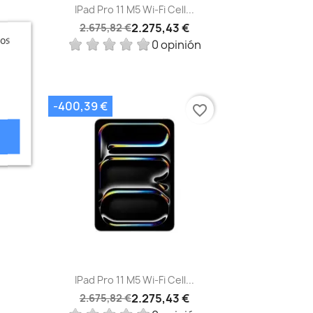
Vista rápida

.
IPad Pro 11 M5 Wi‑Fi Cell...
2.275,43 €
2.675,82 €
ros
ón
0 opinión
-400,39 €
vorite_border
favorite_border
Vista rápida

.
IPad Pro 11 M5 Wi‑Fi Cell...
2.275,43 €
2.675,82 €