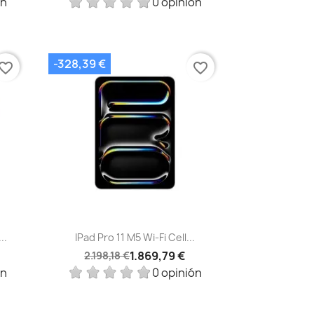
ón
0 opinión
-328,39 €
vorite_border
favorite_border
Vista rápida

..
IPad Pro 11 M5 Wi-Fi Cell...
1.869,79 €
2.198,18 €
ón
0 opinión