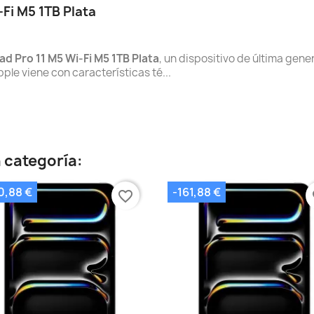
‑Fi M5 1TB Plata
ad Pro 11 M5 Wi‑Fi M5 1TB Plata
, un dispositivo de última gen
ple viene con características té...
 categoría:
0,88 €
-161,88 €
favorite_border
fa