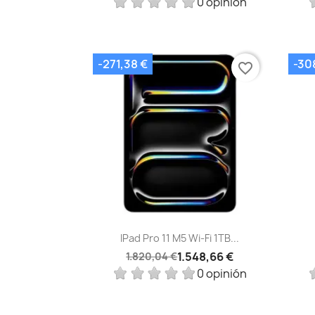
0 opinión
-271,38 €
-30
favorite_border
Vista rápida

IPad Pro 11 M5 Wi‑Fi 1TB...
1.548,66 €
1.820,04 €
0 opinión