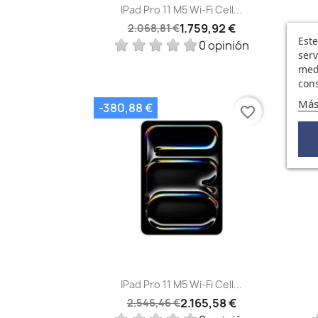
Vista rápida

IPad Pro 11 M5 Wi-Fi Cell...
1.759,92 €
2.068,81 €
Este
0 opinión
serv
medi
cons
Más
-380,88 €
-29
favorite_border
Vista rápida

IPad Pro 11 M5 Wi-Fi Cell...
2.165,58 €
2.546,46 €