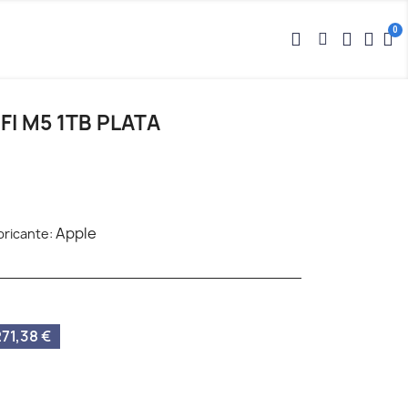
‑FI M5 1TB PLATA
Apple
bricante:
71,38 €