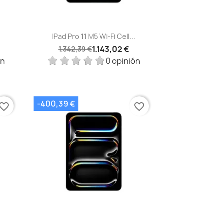
Vista rápida

IPad Pro 11 M5 Wi-Fi Cell...
1.143,02 €
1.342,39 €
ón
0 opinión
-400,39 €
vorite_border
favorite_border