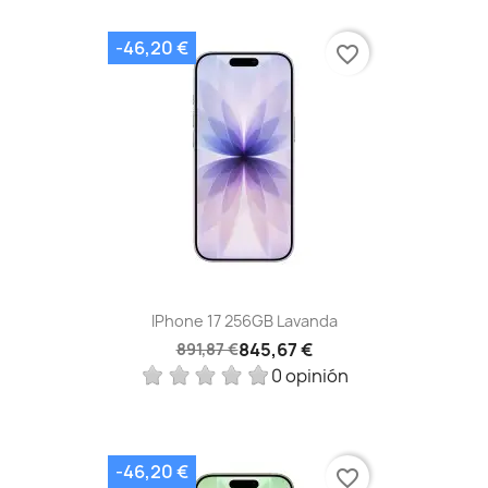
-46,20 €
favorite_border
IPhone 17 256GB Lavanda
845,67 €
891,87 €
0 opinión
-46,20 €
favorite_border