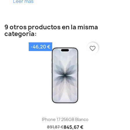
Leer más
9 otros productos en la misma
categoría:
-46,20 €
favorite_border
IPhone 17 256GB Blanco
845,67 €
891,87 €