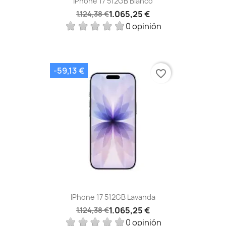
IPhone 17 512GB Blanco
1.065,25 €
1.124,38 €
0 opinión
-59,13 €
favorite_border
IPhone 17 512GB Lavanda
1.065,25 €
1.124,38 €
0 opinión