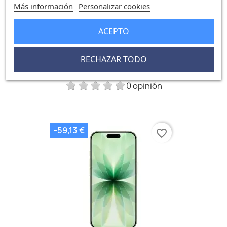
Más información
Personalizar cookies
ACEPTO
RECHAZAR TODO
IPhone 17 512GB Negro
1.065,25 €
1.124,38 €
0 opinión
-59,13 €
favorite_border