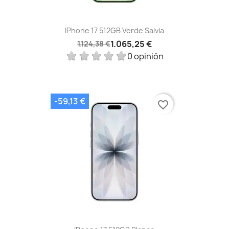
IPhone 17 512GB Verde Salvia
1.065,25 €
1.124,38 €
0 opinión
-59,13 €
favorite_border