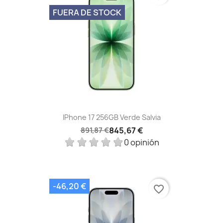
FUERA DE STOCK
IPhone 17 256GB Verde Salvia
845,67 €
891,87 €
0 opinión
-46,20 €
favorite_border