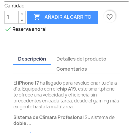
Cantidad

favorite_border
AÑADIR AL CARRITO

Reserva ahora!
Descripción
Detalles del producto
Comentarios
El
iPhone 17
ha llegado para revolucionar tu día a
día. Equipado con el
chip A19
, este smartphone
te ofrece una velocidad y eficiencia sin
precedentes en cada tarea, desde el gaming más
exigente hasta la multitarea.
Sistema de Cámara Profesional
Su sistema de
doble ...