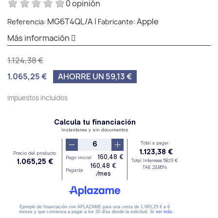
0 opinión
MG6T4QL/A
|
Apple
Referencia:
Fabricante:
Más información
1.124,38 €
1.065,25 €
AHORRE UN 59,13 €
Impuestos incluidos