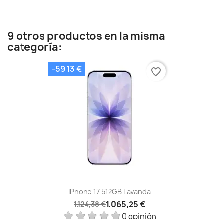
9 otros productos en la misma
categoría:
-59,13 €
favorite_border
IPhone 17 512GB Lavanda
1.065,25 €
1.124,38 €
0 opinión