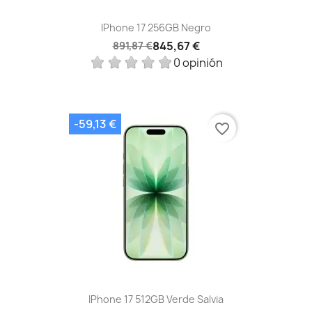
IPhone 17 256GB Negro
845,67 €
891,87 €
0 opinión
-59,13 €
favorite_border
IPhone 17 512GB Verde Salvia