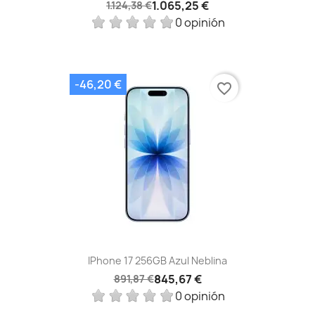
1.065,25 €
1.124,38 €
0 opinión
-46,20 €
favorite_border
IPhone 17 256GB Azul Neblina
845,67 €
891,87 €
0 opinión