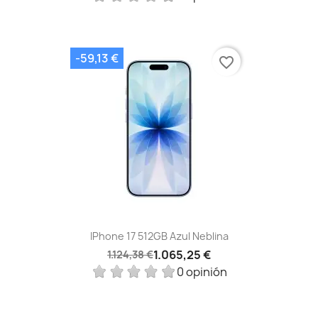
-59,13 €
favorite_border
IPhone 17 512GB Azul Neblina
1.065,25 €
1.124,38 €
0 opinión