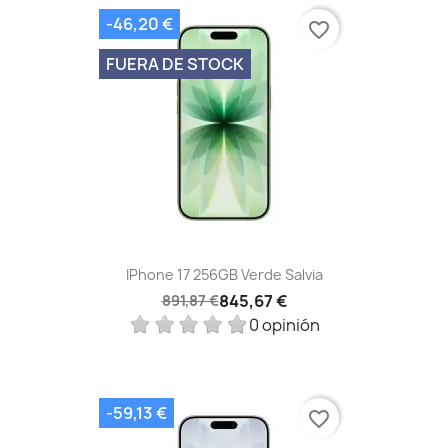
-46,20 €
favorite_border
FUERA DE STOCK
IPhone 17 256GB Verde Salvia
845,67 €
891,87 €
0 opinión
-59,13 €
favorite_border