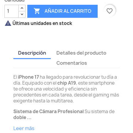

favorite_border
AÑADIR AL CARRITO

Últimas unidades en stock
Descripción
Detalles del producto
Comentarios
El
iPhone 17
ha llegado para revolucionar tu día a
día. Equipado con el
chip A19
, este smartphone
te ofrece una velocidad y eficiencia sin
precedentes en cada tarea, desde el gaming más
exigente hasta la multitarea.
Sistema de Cámara Profesional
Su sistema de
doble ...
Leer más