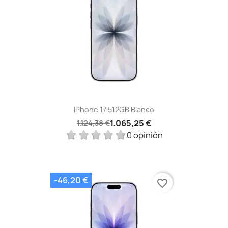
IPhone 17 512GB Blanco
1.065,25 €
1.124,38 €
0 opinión
-46,20 €
favorite_border