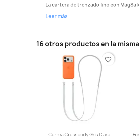
La
cartera de trenzado fino con MagSaf
Leer más
16 otros productos en la misma
favorite_border
Vista rápida

Correa Crossbody Gris Claro
Fu