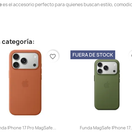
e
es el accesorio perfecto para quienes buscan estilo, comodid
 categoría:
FUERA DE STOCK
favorite_border
fa
Vista rápida
Vista rápida


nda IPhone 17 Pro MagSafe...
Funda MagSafe IPhone 17..