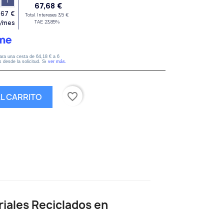
favorite_border
AL CARRITO
riales Reciclados en