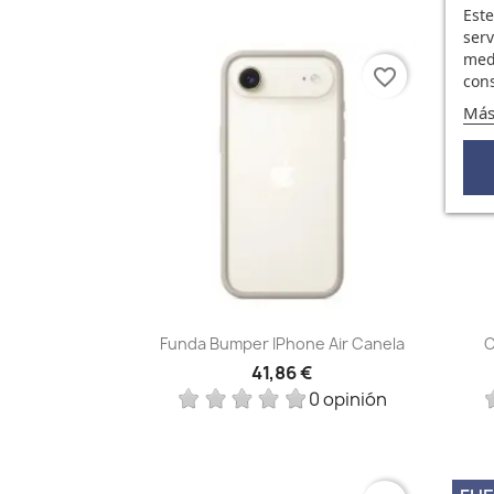
Este
serv
medi
FUE
favorite_border
cons
Más
Vista rápida

Funda Bumper IPhone Air Canela
C
41,86 €
0 opinión