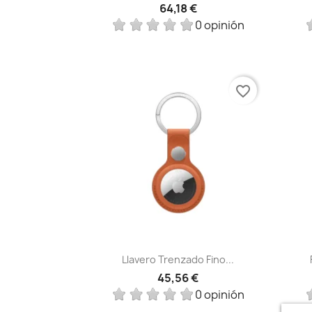
64,18 €
0 opinión
favorite_border
Vista rápida

Llavero Trenzado Fino...
45,56 €
0 opinión