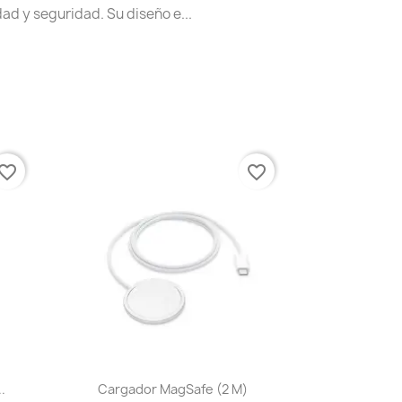
ad y seguridad. Su diseño e...
vorite_border
favorite_border
Vista rápida

.
Cargador MagSafe (2 M)