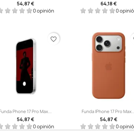
54,87 €
64,18 €
0 opinión
0 opini
favorite_border
fa
Vista rápida
Vista rápida


Funda Phone 17 Pro Max...
Funda IPhone 17 Pro Max..
54,87 €
54,87 €
0 opinión
0 opini