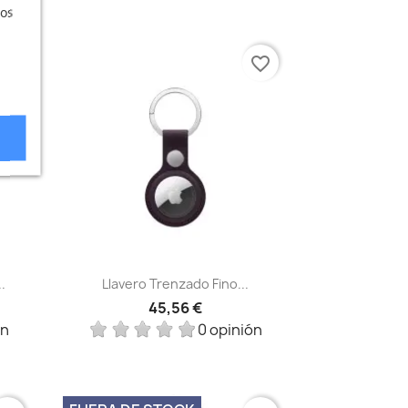
ros
vorite_border
favorite_border
Vista rápida

.
Llavero Trenzado Fino...
45,56 €
ón
0 opinión