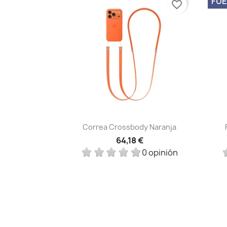
FUE
favorite_border
Vista rápida

Correa Crossbody Naranja
64,18 €
0 opinión