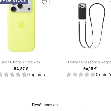
RA DE STOCK
favorite_border
fa
Vista rápida
Vista rápida


Funda IPhone 17 Pro Max...
Correa Crossbody Negr
54,87 €
64,18 €
0 opinión
0 opini