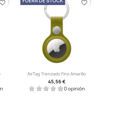
FUERA DE STOCK
vorite_border
favorite_border
Vista rápida

o
AirTag Trenzado Fino Amarillo
45,56 €
ón
0 opinión