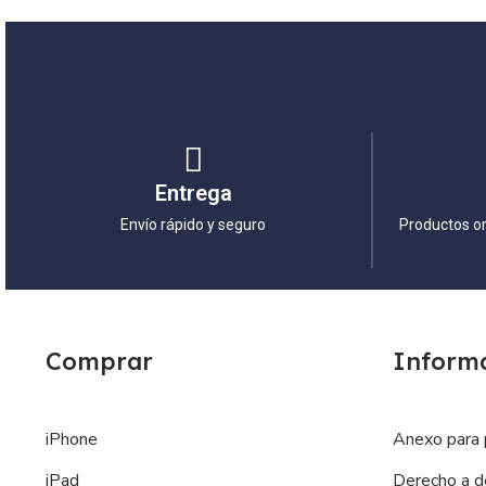
Entrega
Envío rápido y seguro
Productos or
Comprar
Inform
iPhone
Anexo para 
iPad
Derecho a d