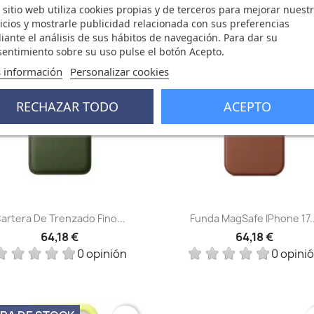
 sitio web utiliza cookies propias y de terceros para mejorar nuest
icios y mostrarle publicidad relacionada con sus preferencias
ante el análisis de sus hábitos de navegación. Para dar su
RA DE STOCK
favorite_border
fa
entimiento sobre su uso pulse el botón Acepto.
 información
Personalizar cookies
RECHAZAR TODO
ACEPTO
Vista rápida
Vista rápida


artera De Trenzado Fino...
Funda MagSafe IPhone 17..
64,18 €
64,18 €
0 opinión
0 opini