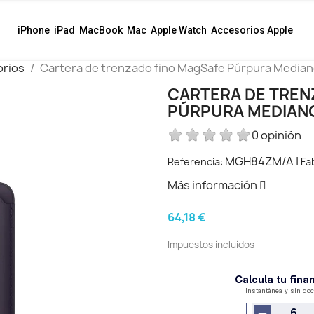
iPhone
iPad
MacBook
Mac
Apple Watch
Accesorios Apple
orios
Cartera de trenzado fino MagSafe Púrpura Media
CARTERA DE TREN
PÚRPURA MEDIAN
0 opinión
MGH84ZM/A
|
Referencia:
Fa
Más información
64,18 €
Impuestos incluidos