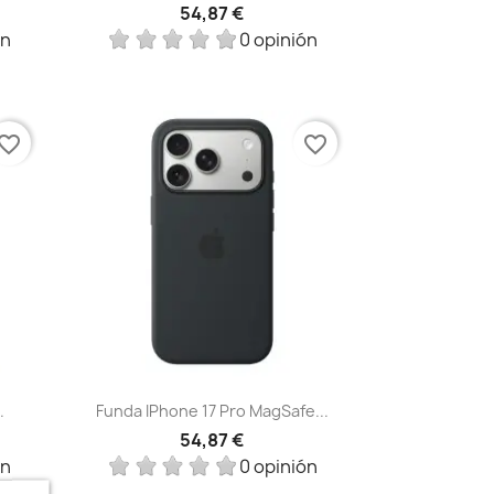
54,87 €
ón
0 opinión
vorite_border
favorite_border
Vista rápida

.
Funda IPhone 17 Pro MagSafe...
54,87 €
ón
0 opinión